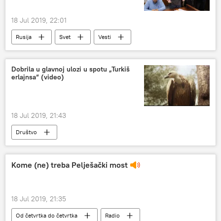
18 Jul 2019, 22:01
Rusija
Svet
Vesti
hapšenje Kirila Višinskog u Kijevu
Oleg Sencov
razmena zatvorenika
Dobrila u glavnoj ulozi u spotu „Turkiš
erlajnsa“ (video)
18 Jul 2019, 21:43
Društvo
Kome (ne) treba Pelješački most
18 Jul 2019, 21:35
Od četvrtka do četvrtka
Radio