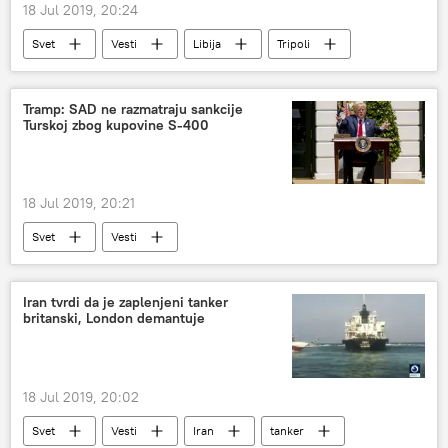
18 Jul 2019, 20:24
Svet
Vesti
Libija
Tripoli
aerodrom
vazdušni napad
Tramp: SAD ne razmatraju sankcije
Turskoj zbog kupovine S-400
18 Jul 2019, 20:21
Svet
Vesti
Iran tvrdi da je zaplenjeni tanker
britanski, London demantuje
18 Jul 2019, 20:02
Svet
Vesti
Iran
tanker