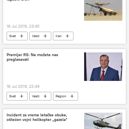
18 Jul 2019, 23:45
Svet
Vesti
Iran
Muhamed Džavad Zarif
dron
Premijer RS: Ne možete nas
preglasavati
18 Jul 2019, 22:49
Svet
Vesti
Region
Incident za vreme letačke obuke,
oštećen vojni helikopter „gazela“