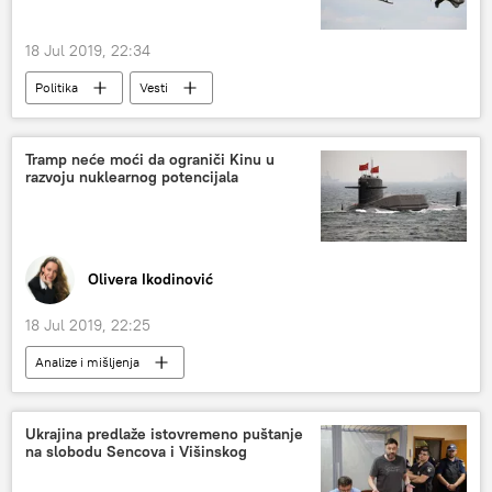
18 Jul 2019, 22:34
Politika
Vesti
Tramp neće moći da ograniči Kinu u
razvoju nuklearnog potencijala
Olivera Ikodinović
18 Jul 2019, 22:25
Analize i mišljenja
Ukrajina predlaže istovremeno puštanje
na slobodu Sencova i Višinskog