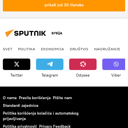
prikaži još 20 članaka
Srbija
SVET
POLITIKA
EKONOMIJA
DRUŠTVO
NAORUŽANJE
Twitter
Telegram
Odysee
Viber
O nama
Pravila korišćenja
Pišite nam
Standardi zajednice
Politika korišćenja kolačića i automatskog
prijavljivanja
Politika privatnosti
Privacy Feedback