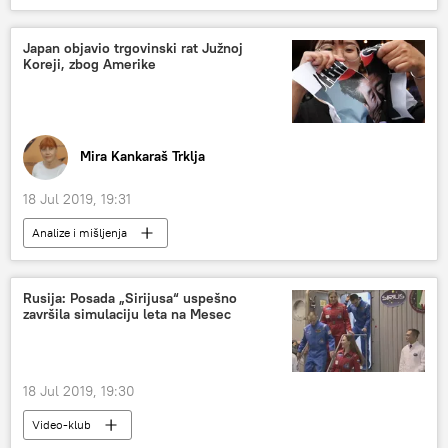
Velika Britanija
Japan objavio trgovinski rat Južnoj
Koreji, zbog Amerike
Mira Kankaraš Trklja
18 Jul 2019, 19:31
Analize i mišljenja
Rusija: Posada „Sirijusa“ uspešno
završila simulaciju leta na Mesec
18 Jul 2019, 19:30
Video-klub