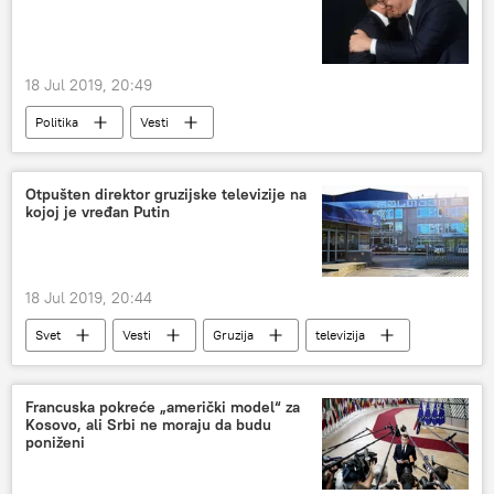
18 Jul 2019, 20:49
Politika
Vesti
Otpušten direktor gruzijske televizije na
kojoj je vređan Putin
18 Jul 2019, 20:44
Svet
Vesti
Gruzija
televizija
direktor
Francuska pokreće „američki model“ za
Kosovo, ali Srbi ne moraju da budu
poniženi