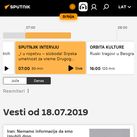
LAT
Srbija
07:00
08:00
SPUTNJIK INTERVJU
ORBITA KULTURE
hodnih
„I u ropstvu – sloboda! Srpska
Ruski tragovi u Beograd
umetnost za vreme Drugog
svetskog rata“
live
07:00
16:00
30 min
120 min
Juče
Danas
Reemiteri
Vesti od 18.07.2019
Iran: Nemamo informacije da smo
izgubili dron