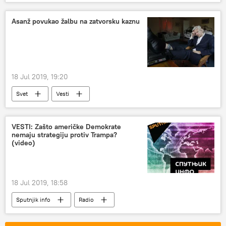
Asanž povukao žalbu na zatvorsku kaznu
18 Jul 2019, 19:20
Svet
Vesti
VESTI: Zašto američke Demokrate
nemaju strategiju protiv Trampa?
(video)
18 Jul 2019, 18:58
Sputnjik info
Radio
vesti Radija Sputnjik