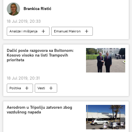
Brankica Ristić
18 Jul 2019, 20:33
Analize i mišljenja
Emanuel Makron
Srbija
Kosovo i Metohija (KiM)
Dačić posle razgovora sa Boltonom:
Kosovo visoko na listi Trampovih
prioriteta
18 Jul 2019, 20:31
Politika
Vesti
Aerodrom u Tripoliju zatvoren zbog
vazdušnog napada