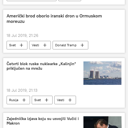
Američki brod oborio iranski dron u Ormuskom
moreuzu
18 Jul 2019, 21:26
Svet
Vesti
Donald Tramp
Iran
dron
Četvrti blok ruske nuklearke „Kalinjin“
priključen na mrežu
18 Jul 2019, 21:13
Rusija
Svet
Vesti
nuklearna elektrana
Zajednička izjava koju su usvojili Vučić i
Makron