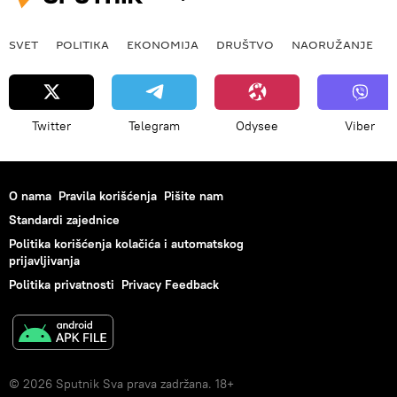
SVET
POLITIKA
EKONOMIJA
DRUŠTVO
NAORUŽANJE
Twitter
Telegram
Odysee
Viber
O nama
Pravila korišćenja
Pišite nam
Standardi zajednice
Politika korišćenja kolačića i automatskog
prijavljivanja
Politika privatnosti
Privacy Feedback
© 2026 Sputnik Sva prava zadržana. 18+