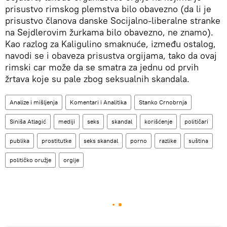
prisustvo rimskog plemstva bilo obavezno (da li je
prisustvo članova danske Socijalno-liberalne stranke
na Sejdlerovim žurkama bilo obavezno, ne znamo).
Kao razlog za Kaligulino smaknuće, između ostalog,
navodi se i obaveza prisustva orgijama, tako da ovaj
rimski car može da se smatra za jednu od prvih
žrtava koje su pale zbog seksualnih skandala.
Analize i mišljenja
Komentari i Analitika
Stanko Crnobrnja
Siniša Atlagić
mediji
seks
skandal
korišćenje
političari
publika
prostitutke
seks skandal
porno
razlike
suština
političko oružje
orgije