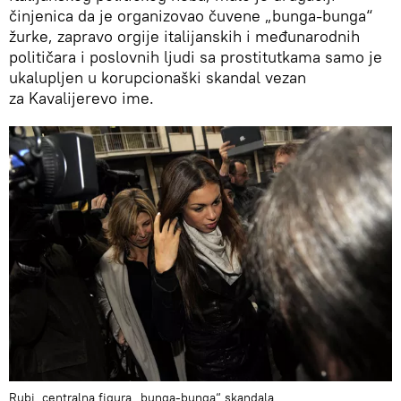
činjenica da je organizovao čuvene „bunga-bunga“
žurke, zapravo orgije italijanskih i međunarodnih
političara i poslovnih ljudi sa prostitutkama samo je
ukalupljen u korupcionaški skandal vezan
za Kavalijerevo ime.
Rubi, centralna figura „bunga-bunga“ skandala