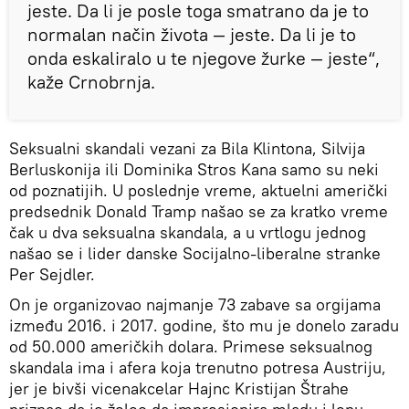
jeste. Da li je posle toga smatrano da je to
normalan način života — jeste. Da li je to
onda eskaliralo u te njegove žurke — jeste“,
kaže Crnobrnja.
Seksualni skandali vezani za Bila Klintona, Silvija
Berluskonija ili Dominika Stros Kana samo su neki
od poznatijih. U poslednje vreme, aktuelni američki
predsednik Donald Tramp našao se za kratko vreme
čak u dva seksualna skandala, a u vrtlogu jednog
našao se i lider danske Socijalno-liberalne stranke
Per Sejdler.
On je organizovao najmanje 73 zabave sa orgijama
između 2016. i 2017. godine, što mu je donelo zaradu
od 50.000 američkih dolara. Primese seksualnog
skandala ima i afera koja trenutno potresa Austriju,
jer je bivši vicenakcelar Hajnc Kristijan Štrahe