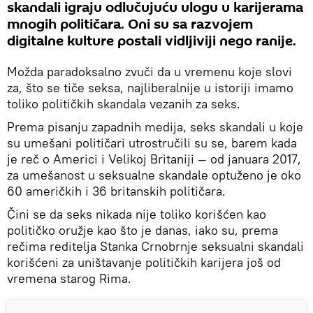
skandali igraju odlučujuću ulogu u karijerama
mnogih političara. Oni su sa razvojem
digitalne kulture postali vidljiviji nego ranije.
Možda paradoksalno zvuči da u vremenu koje slovi
za, što se tiče seksa, najliberalnije u istoriji imamo
toliko političkih skandala vezanih za seks.
Prema pisanju zapadnih medija, seks skandali u koje
su umešani političari utrostručili su se, barem kada
je reč o Americi i Velikoj Britaniji — od januara 2017,
za umešanost u seksualne skandale optuženo je oko
60 američkih i 36 britanskih političara.
Čini se da seks nikada nije toliko korišćen kao
političko oružje kao što je danas, iako su, prema
rečima reditelja Stanka Crnobrnje seksualni skandali
korišćeni za uništavanje političkih karijera još od
vremena starog Rima.