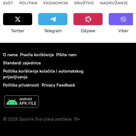
SVET
POLITIKA
EKONOMIJA
DRUŠTVO
NAORUŽANJE
Twitter
Telegram
Odysee
Viber
O nama
Pravila korišćenja
Pišite nam
Standardi zajednice
Politika korišćenja kolačića i automatskog
prijavljivanja
Politika privatnosti
Privacy Feedback
© 2026 Sputnik Sva prava zadržana. 18+