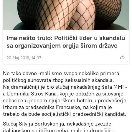
Ima nešto trulo: Politički lider u skandalu
sa organizovanjem orgija širom države
20 Maj 2019, 14:07
Ne tako davno imali smo svega nekoliko primera
političkog sunovrata zbog seksualnih skandala.
Najdramatičniji je bio slučaj nekadašnjeg šefa MMF-
a Dominika Stros Kana, koji je optužen za silovanje
sobarice u jednom njujorškom hotelu u predvečerje
izbora za predsednika Francuske, na kojima je
trebalo da bude socijalistički predsednički kandidat.
Slučaj Silvija Berluskonija, nekadašnje zvezde
italijanskog političkog neba, malo je drugačiji —