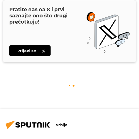
Pratite nas na
X
i prvi
saznajte ono što drugi
prećutkuju!
Prijavi se
Srbija