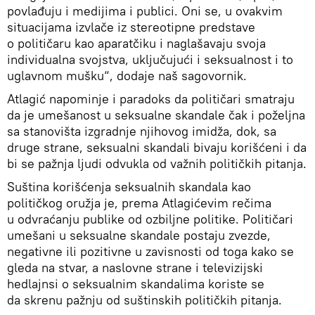
povlađuju i medijima i publici. Oni se, u ovakvim
situacijama izvlače iz stereotipne predstave
o političaru kao aparatčiku i naglašavaju svoja
individualna svojstva, uključujući i seksualnost i to
uglavnom mušku“, dodaje naš sagovornik.
Atlagić napominje i paradoks da političari smatraju
da je umešanost u seksualne skandale čak i poželjna
sa stanovišta izgradnje njihovog imidža, dok, sa
druge strane, seksualni skandali bivaju korišćeni i da
bi se pažnja ljudi odvukla od važnih političkih pitanja.
Suština korišćenja seksualnih skandala kao
političkog oružja je, prema Atlagićevim rečima
u odvraćanju publike od ozbiljne politike. Političari
umešani u seksualne skandale postaju zvezde,
negativne ili pozitivne u zavisnosti od toga kako se
gleda na stvar, a naslovne strane i televizijski
hedlajnsi o seksualnim skandalima koriste se
da skrenu pažnju od suštinskih političkih pitanja.