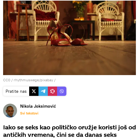
CC0
/
rhythmuswege/pixabay
/
Pratite nas
Nikola Joksimović
Svi tekstovi
Iako se seks kao političko oružje koristi još od
antičkih vremena, čini se da danas seks