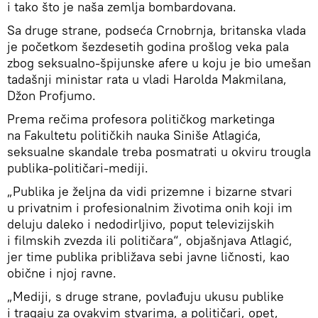
i tako što je naša zemlja bombardovana.
Sa druge strane, podseća Crnobrnja, britanska vlada
je početkom šezdesetih godina prošlog veka pala
zbog seksualno-špijunske afere u koju je bio umešan
tadašnji ministar rata u vladi Harolda Makmilana,
Džon Profjumo.
Prema rečima profesora političkog marketinga
na Fakultetu političkih nauka Siniše Atlagića,
seksualne skandale treba posmatrati u okviru trougla
publika-političari-mediji.
„Publika je željna da vidi prizemne i bizarne stvari
u privatnim i profesionalnim životima onih koji im
deluju daleko i nedodirljivo, poput televizijskih
i filmskih zvezda ili političara“, objašnjava Atlagić,
jer time publika približava sebi javne ličnosti, kao
obične i njoj ravne.
„Mediji, s druge strane, povlađuju ukusu publike
i tragaju za ovakvim stvarima, a političari, opet,