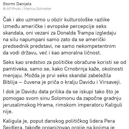
Stormi Danijels
© AP Photo / Markus Schreiber
Čak i ako uzmemo u obzir kulturološke razlike
između američke i evropske percepcije seks
skandala, oni vezani za Donalda Trampa izgledaju
na silu napumpani samo zato da se američki
predsednik predstavi, ne samo nekompetentnim
da vodi državu, već i kao amoralna ličnost.
Seks kao sredstvo za političke obračune koristi se od
pamtiveka, samo se, kako Crnobrnja kaže, okolnosti
menjaju. Možda je prvi seks skandal zabeležila
Biblija — čuvena je priča o kralju Davidu i Virsaveji.
I dok je Davidu data prilika da se iskupi tako što je
pomogao svom sinu Solomonu da započne gradnju
jerusalimskog Hrama, rimskom imperatoru Kaliguli
nije.
Kaligula je, poput danskog političkog lidera Pera
Sejdlera, takođe organizovao orgije na kojima je