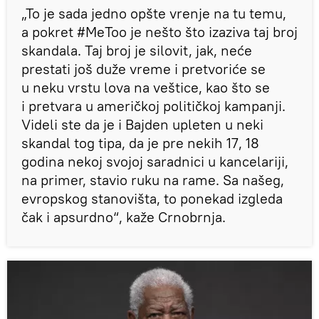
„To je sada jedno opšte vrenje na tu temu,
a pokret #MeToo je nešto što izaziva taj broj
skandala. Taj broj je silovit, jak, neće
prestati još duže vreme i pretvoriće se
u neku vrstu lova na veštice, kao što se
i pretvara u američkoj političkoj kampanji.
Videli ste da je i Bajden upleten u neki
skandal tog tipa, da je pre nekih 17, 18
godina nekoj svojoj saradnici u kancelariji,
na primer, stavio ruku na rame. Sa našeg,
evropskog stanovišta, to ponekad izgleda
čak i apsurdno“, kaže Crnobrnja.