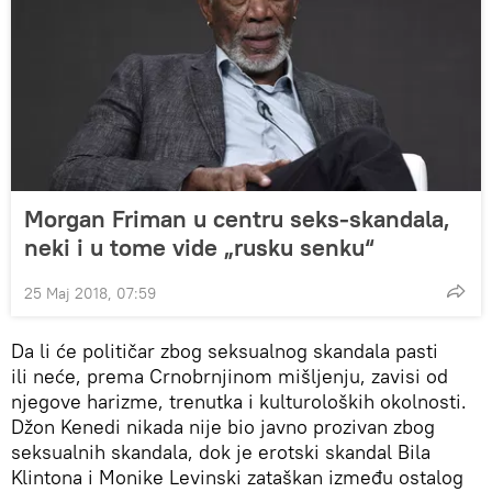
Morgan Friman u centru seks-skandala,
neki i u tome vide „rusku senku“
25 Maj 2018, 07:59
Da li će političar zbog seksualnog skandala pasti
ili neće, prema Crnobrnjinom mišljenju, zavisi od
njegove harizme, trenutka i kulturoloških okolnosti.
Džon Kenedi nikada nije bio javno prozivan zbog
seksualnih skandala, dok je erotski skandal Bila
Klintona i Monike Levinski zataškan između ostalog