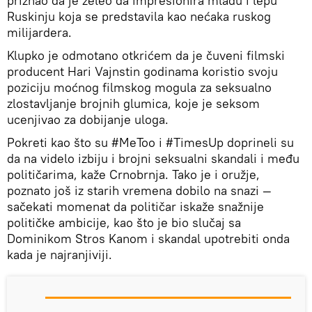
priznao da je želeo da impresionira mladu i lepu
Ruskinju koja se predstavila kao nećaka ruskog
milijardera.
Klupko je odmotano otkrićem da je čuveni filmski
producent Hari Vajnstin godinama koristio svoju
poziciju moćnog filmskog mogula za seksualno
zlostavljanje brojnih glumica, koje je seksom
ucenjivao za dobijanje uloga.
Pokreti kao što su #MeToo i #TimesUp doprineli su
da na videlo izbiju i brojni seksualni skandali i među
političarima, kaže Crnobrnja. Tako je i oružje,
poznato još iz starih vremena dobilo na snazi —
sačekati momenat da političar iskaže snažnije
političke ambicije, kao što je bio slučaj sa
Dominikom Stros Kanom i skandal upotrebiti onda
kada je najranjiviji.