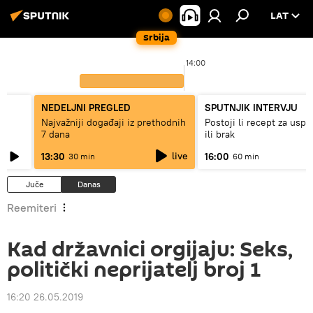
LAT
Srbija
14:00
NEDELJNI PREGLED
SPUTNJIK INTERVJU
Najvažniji događaji iz prethodnih
Postoji li recept za usp
7 dana
ili brak
live
13:30
16:00
30 min
60 min
Juče
Danas
Reemiteri
Kad državnici orgijaju: Seks,
politički neprijatelj broj 1
16:20 26.05.2019