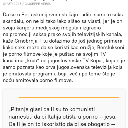
© AFP 2023 / GIUSEPPE ARESU
Da se u Berluskonijevom slučaju radilo samo o seks
skandalu, on ne bi tako lako sišao sa vlasti, jer je on
svoju karijeru medijskog mogula i izgradio
na promociji seksa preko svojih televizijskih kanala,
kaže Crnobrnja. I tu dolazimo do još jednog primera
kako seks može da se koristi kao oružje; Bersluksoni
je porno filmove koje je puštao na svojim TV
kanalima „krao“ od jugoslovenske TV Kopar, koja nije
samo poznata kao prva jugoslovenska televizija koja
je emitovala program u boji, već i po tome što je
noću emitovala porno filmove.
„Pitanje glasi da li su to komunisti
namestili da bi Italija otišla u porno — jesu.
Da li je on to iskoristio da bi se obogatio —