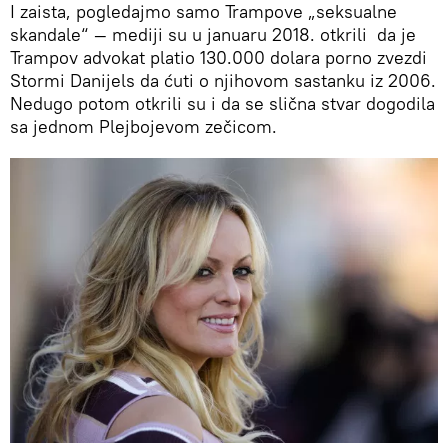
I zaista, pogledajmo samo Trampove „seksualne
skandale“ — mediji su u januaru 2018. otkrili da je
Trampov advokat platio 130.000 dolara porno zvezdi
Stormi Danijels da ćuti o njihovom sastanku iz 2006.
Nedugo potom otkrili su i da se slična stvar dogodila
sa jednom Plejbojevom zečicom.