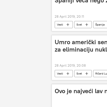
Španiji veća nego 
28 April 2019, 20:11
Vesti
Svet
Španija
Umro američki sen
za eliminaciju nuk
28 April 2019, 20:08
Vesti
Svet
Ričard L
Ovo je najveći lav 