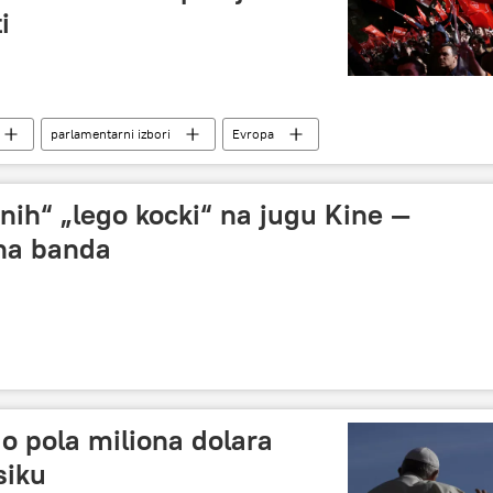
i
parlamentarni izbori
Evropa
žnih“ „lego kocki“ na jugu Kine —
lna banda
o pola miliona dolara
siku