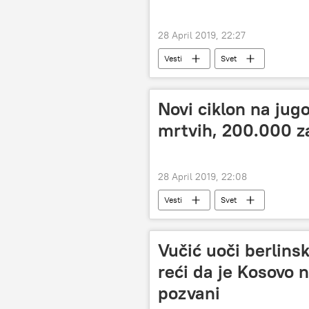
28 April 2019, 22:27
Vesti
Svet
Novi ciklon na jugo
mrtvih, 200.000 z
28 April 2019, 22:08
Vesti
Svet
Vučić uoči berlins
reći da je Kosovo 
pozvani