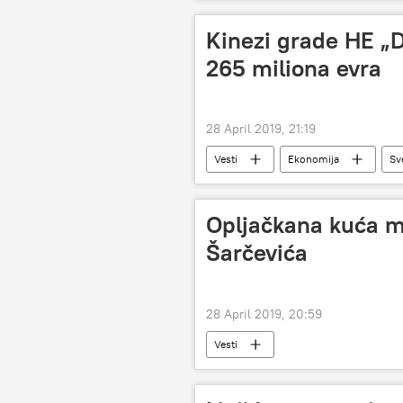
Kinezi grade HE „D
265 miliona evra
28 April 2019, 21:19
Vesti
Ekonomija
Sv
Opljačkana kuća m
Šarčevića
28 April 2019, 20:59
Vesti