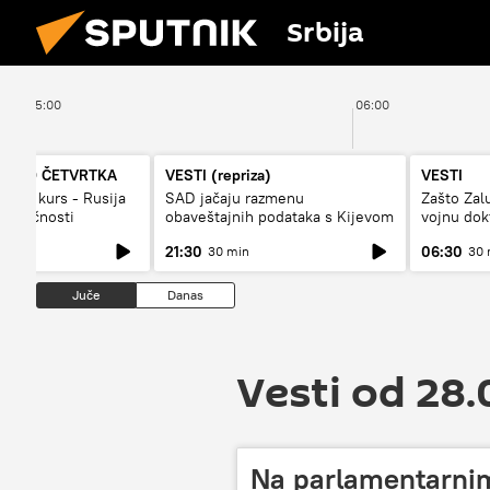
Srbija
05:00
06:00
A DO ČETVRTKA
VESTI (repriza)
VESTI
vojni kurs - Rusija
SAD jačaju razmenu
Zašto Zal
budućnosti
obaveštajnih podataka s Kijevom
vojnu dok
21:30
06:30
30 min
30 
Juče
Danas
Vesti od 28
Na parlamentarnim