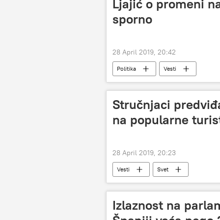
Ljajić o promeni n
sporno
28 April 2019, 20:42
Politika
Vesti
Stručnjaci predvi
na popularne turis
28 April 2019, 20:23
Vesti
Svet
Izlaznost na parl