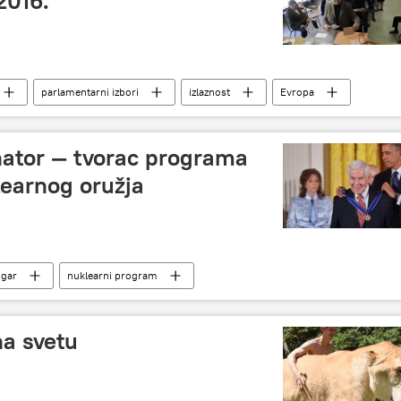
2016.
parlamentarni izbori
izlaznost
Evropa
ator — tvorac programa
learnog oružja
ugar
nuklearni program
na svetu