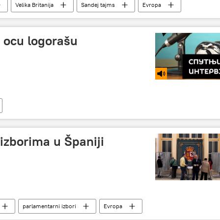
Velika Britanija
Sandej tajms
Evropa
o ocu logorašu
 izborima u Španiji
parlamentarni izbori
Evropa