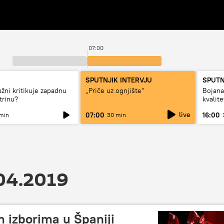
07:00
SPUTNJIK INTERVJU
SPUTN
užni kritikuje zapadnu
„Priče uz ognjište“
Bojan
trinu?
kvalit
dugo d
live
07:00
16:00
min
30 min
.04.2019
 izborima u Španiji