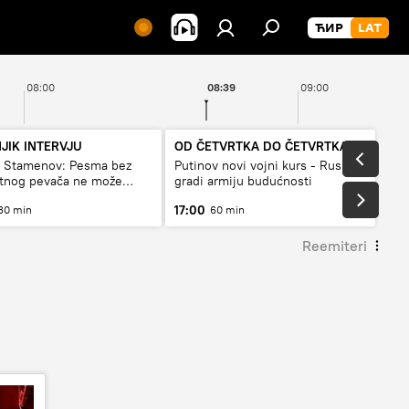
08:00
08:39
09:00
JIK INTERVJU
OD ČETVRTKA DO ČETVRTKA
a Stamenov: Pesma bez
Putinov novi vojni kurs - Rusija
etnog pevača ne može
gradi armiju budućnosti
a živi
17:00
30 min
60 min
Reemiteri