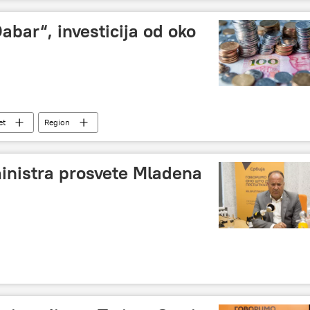
abar“, investicija od oko
et
Region
inistra prosvete Mladena