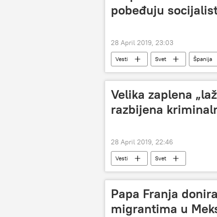
pobeđuju socijalist
28 April 2019, 23:03
Vesti
Svet
Španija
Velika zaplena „la
razbijena krimina
28 April 2019, 22:46
Vesti
Svet
Papa Franja donira
migrantima u Mek