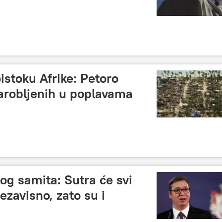
istoku Afrike: Petoro
arobljenih u poplavama
kog samita: Sutra će svi
nezavisno, zato su i