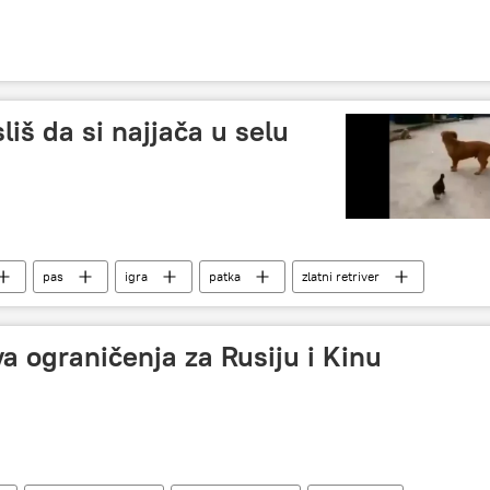
liš da si najjača u selu
pas
igra
patka
zlatni retriver
a ograničenja za Rusiju i Kinu