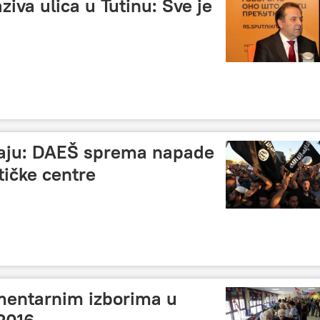
aziva ulica u Tutinu: Sve je
đaju: DAEŠ sprema napade
tičke centre
amentarnim izborima u