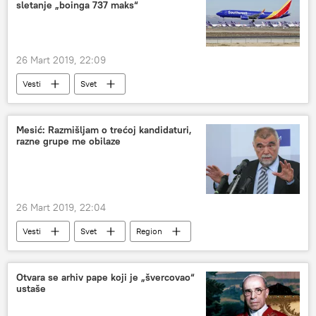
sletanje „boinga 737 maks“
26 Mart 2019, 22:09
Vesti
Svet
Mesić: Razmišljam o trećoj kandidaturi,
razne grupe me obilaze
26 Mart 2019, 22:04
Vesti
Svet
Region
Otvara se arhiv pape koji je „švercovao“
ustaše