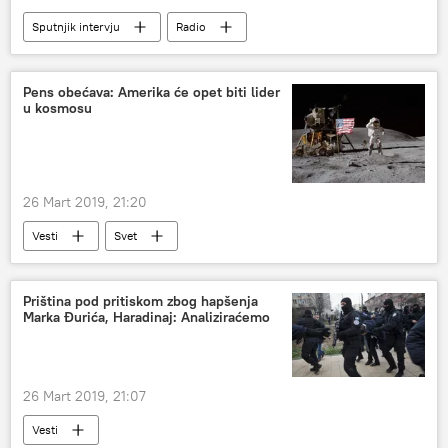
Sputnjik intervju
Radio
Pens obećava: Amerika će opet biti lider
u kosmosu
26 Mart 2019, 21:20
Vesti
Svet
Priština pod pritiskom zbog hapšenja
Marka Đurića, Haradinaj: Analiziraćemo
26 Mart 2019, 21:07
Vesti