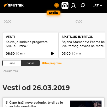
LAT
Srbija
00:00
01:00
VESTI
SPUTNJIK INTERVJU
Kakva je sudbina pregovora
Bojana Stamenov: Pesma bez
SAD-a i Irana?
kvalitetnog pevača ne može
dugo da živi
06:30
07:00
30 min
30 min
Juče
Danas
Na programu
Reemiteri
Vesti od 26.03.2019
El Čapo traži novo suđenje, tvrdi da je
imao loše porotnike