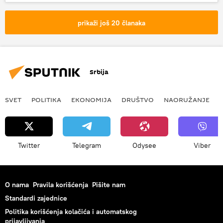
prikaži još 20 članaka
Srbija
SVET
POLITIKA
EKONOMIJA
DRUŠTVO
NAORUŽANJE
Twitter
Telegram
Odysee
Viber
O nama
Pravila korišćenja
Pišite nam
Standardi zajednice
Politika korišćenja kolačića i automatskog
prijavljivanja