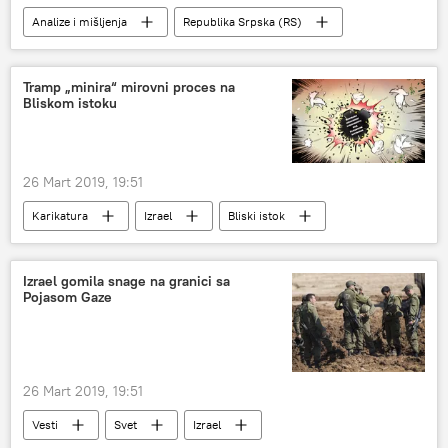
Analize i mišljenja
Republika Srpska (RS)
Zapadna Srbija
Nenad Stevandić
Vladan Jončić
NATO
Tramp „minira“ mirovni proces na
Bliskom istoku
Skupština Srbije
Narodna skupština Republike Srpske
Dejtonski sporazum
propaganda
26 Mart 2019, 19:51
Ustav
promena
vojna neutralnost
Karikatura
Izrael
Bliski istok
nesvrstani
uvlačenje
referendum
Golanska visoravan
Donald Tramp
priznavanje suvereniteta Izraela nad Golanskom visoravni
Izrael gomila snage na granici sa
Pojasom Gaze
Benjamin Netanijahu
26 Mart 2019, 19:51
Vesti
Svet
Izrael