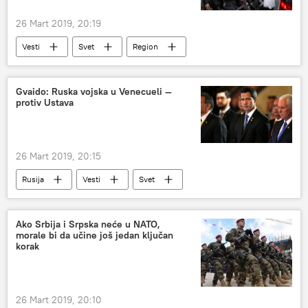
26 Mart 2019, 20:19
Vesti
Svet
Region
Gvaido: Ruska vojska u Venecueli —
protiv Ustava
26 Mart 2019, 20:15
Rusija
Vesti
Svet
Venecuela
Ako Srbija i Srpska neće u NATO,
morale bi da učine još jedan ključan
korak
26 Mart 2019, 20:10