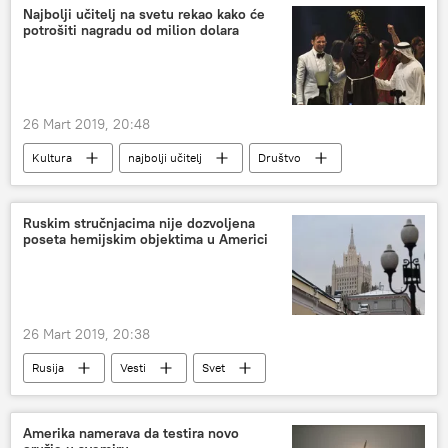
Najbolji učitelj na svetu rekao kako će
potrošiti nagradu od milion dolara
26 Mart 2019, 20:48
Kultura
najbolji učitelj
Društvo
Ruskim stručnjacima nije dozvoljena
poseta hemijskim objektima u Americi
26 Mart 2019, 20:38
Rusija
Vesti
Svet
Amerika namerava da testira novo