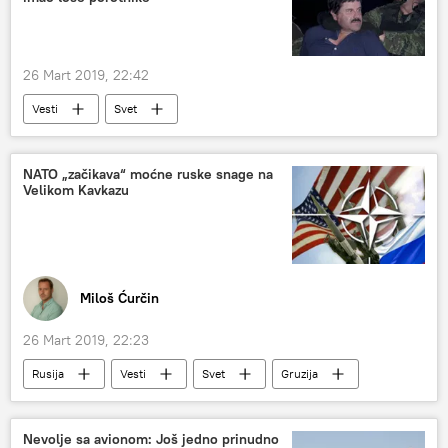
26 Mart 2019, 22:42
Vesti
Svet
NATO „začikava“ moćne ruske snage na
Velikom Kavkazu
Miloš Ćurčin
26 Mart 2019, 22:23
Rusija
Vesti
Svet
Gruzija
Crno more
NATO
članstvo
baza
Nevolje sa avionom: Još jedno prinudno