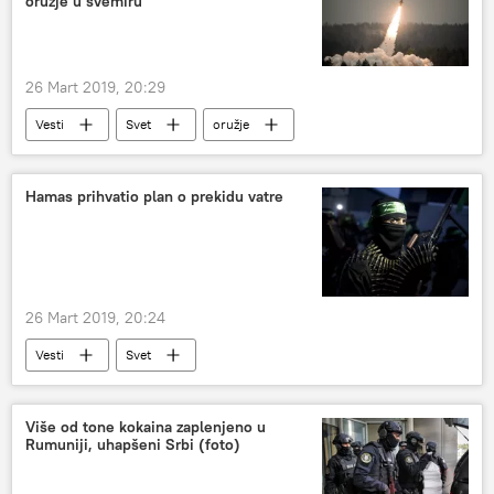
oružje u svemiru
26 Mart 2019, 20:29
Vesti
Svet
oružje
Vojska i naoružanje
Hamas prihvatio plan o prekidu vatre
26 Mart 2019, 20:24
Vesti
Svet
Više od tone kokaina zaplenjeno u
Rumuniji, uhapšeni Srbi (foto)