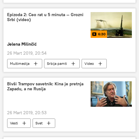
Epizoda 2: Ceo rat u 5 minuta — Grozni
Srbi (video)
6:30
Jelena Milinčić
26 Mart 2019, 20:54
Multimedija
Srbija pamti
Video
Dvadeseta godišnjica bombardovanja Jugoslavije
EKSKLUZIVNI VIDEO-SERIJAL: 20 godina od NATO agresije
Bivši Trampov savetnik: Kina je pretnja
Zapadu, a ne Rusija
26 Mart 2019, 20:53
Vesti
Svet