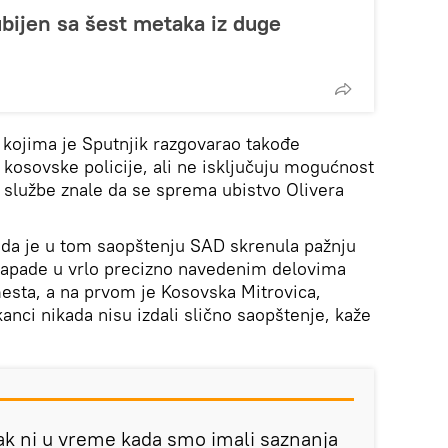
ubijen sa šest metaka iz duge
 kojima je Sputnjik razgovarao takođe
kosovske policije, ali ne isključuju mogućnost
 službe znale da se sprema ubistvo Olivera
a da je u tom saopštenju SAD skrenula pažnju
 napade u vrlo precizno navedenim delovima
mesta, a na prvom je Kosovska Mitrovica,
nci nikada nisu izdali slično saopštenje, kaže
čak ni u vreme kada smo imali saznanja