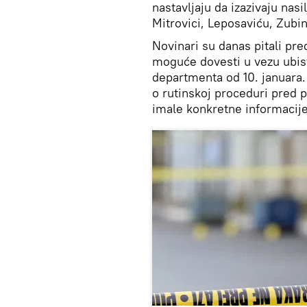
nastavljaju da izazivaju nas
Mitrovici, Leposaviću, Zub
Novinari su danas pitali pre
moguće dovesti u vezu ubis
departmenta od 10. januara. 
o rutinskoj proceduri pred 
imale konkretne informacije