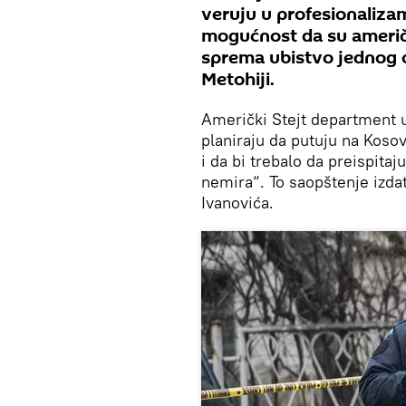
veruju u profesionalizam 
mogućnost da su američ
sprema ubistvo jednog od
Metohiji.
Američki Stejt department u
planiraju da putuju na Koso
i da bi trebalo da preispit
nemira“. To saopštenje izda
Ivanovića.