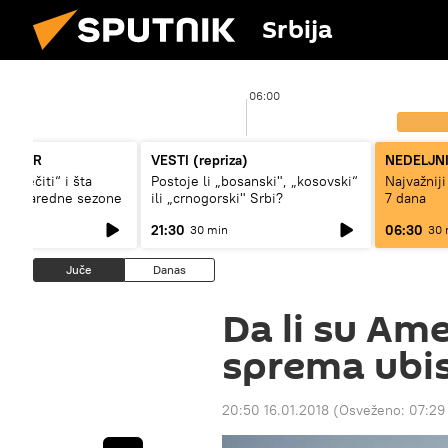
Srbija
06:00
KORNER
VESTI (repriza)
NEDELJN
i „večiti“ i šta
Postoje li „bosanski", „kosovski“
Najvažniji
igi naredne sezone
ili „crnogorski" Srbi?
7 dana
21:30
06:30
30 min
30 
Juče
Danas
Da li su Ame
sprema ubis
20:50 16.01.2018
(Osveženo:
07:29 