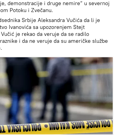
ilje, demonstracije i druge nemire“ u severnoj
inom Potoku i Zvečanu.
dsednika Srbije Aleksandra Vučića da li je
tvo Ivanovića sa upozorenjem Stejt
Vučić je rekao da veruje da se radilo
praznike i da ne veruje da su američke službe
.