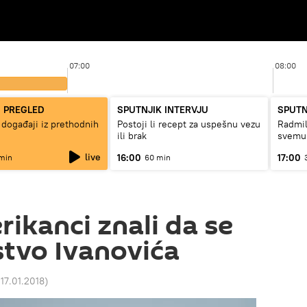
07:00
08:00
I PREGLED
SPUTNJIK INTERVJU
SPUTN
 događaji iz prethodnih
Postoji li recept za uspešnu vezu
Radmil
ili brak
svemu
live
16:00
17:00
min
60 min
rikanci znali da se
tvo Ivanovića
17.01.2018
)