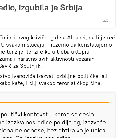
edio, izgubila je Srbija
očinioci ovog krivičnog dela Albanci, da li je reč
 U svakom slučaju, možemo da konstatujemo
e tenzije, tenzije koju treba uklopiti
zuma i naravno svih aktivnosti vezanih
Savić za Sputnjik.
stvo Ivanovića izazvati ozbiljne političke, ali
kako kaže, i cilj svakog terorističkog čina.
 politički kontekst u kome se desio
ma izaziva posledice po dijalog, izazvaće
ionalne odnose, bez obzira ko je ubica,