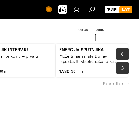
09:00
09:10
JIK INTERVJU
ENERGIJA SPUTNJIKA
a Tonković – prva u
Može li nam niski Dunav
ispostaviti visoke račune za
struju, ili restrikcije
17:30
30 min
30 min
Reemiteri