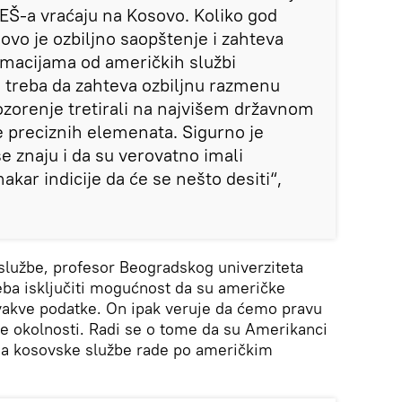
EŠ-a vraćaju na Kosovo. Koliko god
ovo je ozbiljno saopštenje i zahteva
ormacijama od američkih službi
a treba da zahteva ozbiljnu razmenu
zorenje tretirali na najvišem državnom
še preciznih elemenata. Sigurno je
e znaju i da su verovatno imali
kar indicije da će se nešto desiti“,
službe, profesor Beogradskog univerziteta
reba isključiti mogućnost da su američke
akve podatke. On ipak veruje da ćemo pravu
iše okolnosti. Radi se o tome da su Amerikanci
 da kosovske službe rade po američkim