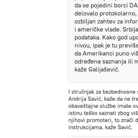
da se pojedini borci DA
delovalo protokolarno, 
ozbiljan zahtev za inf
i američke vlade. Srbij
podataka. Kako god upo
nivou, ipak je tu previ
da Amerikanci puno viš
određena saznanja ili ma
kaže Galijašević.
I stručnjak za bezbednosne 
Andrija Savić, kaže da ne t
obaveštajne službe imale ov
istinu teško saznati zbog v
njihovi promoteri, to znači
instrukcijama, kaže Savić.