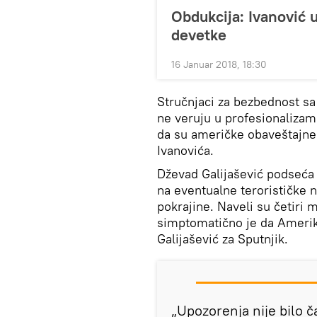
Obdukcija: Ivanović 
devetke
16 Januar 2018, 18:30
Stručnjaci za bezbednost sa
ne veruju u profesionalizam 
da su američke obaveštajne
Ivanovića.
Dževad Galijašević podseć
na eventualne terorističke
pokrajine. Naveli su četiri 
simptomatično je da Amerika
Galijašević za Sputnjik.
„Upozorenja nije bilo 