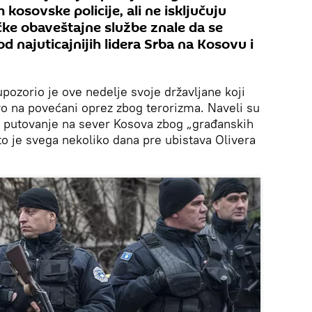
kosovske policije, ali ne isključuju
ke obaveštajne službe znale da se
 najuticajnijih lidera Srba na Kosovu i
pozorio je ove nedelje svoje državljane koji
vo na povećani oprez zbog terorizma. Naveli su
aju putovanje na sever Kosova zbog „građanskih
to je svega nekoliko dana pre ubistava Olivera