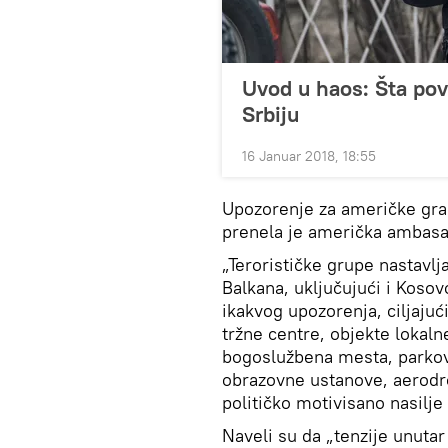
Uvod u haos: Šta pov
Srbiju
16 Januar 2018, 18:55
Upozorenje za američke gra
prenela je američka ambasad
„Terorističke grupe nastavl
Balkana, uključujući i Kosov
ikakvog upozorenja, ciljajuć
tržne centre, objekte lokaln
bogoslužbena mesta, parkove
obrazovne ustanove, aerodr
političko motivisano nasilje
Naveli su da „tenzije unuta