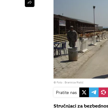
© Foto : Brankica Ristić
Pratite nas
Stručnjaci za bezbednos