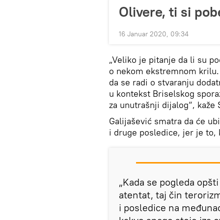
Olivere, ti si pob
16 Januar 2020, 09:34
„Veliko je pitanje da li su p
o nekom ekstremnom krilu.
da se radi o stvaranju dodatn
u kontekst Briselskog spora
za unutrašnji dijalog“, kaže 
Galijašević smatra da će ubi
i druge posledice, jer je to, 
„Kada se pogleda opšti
atentat, taj čin teroriz
i posledice na međunac