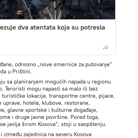
ezuje dva atentata koja su potresla
đane, odnosno „nove smernice za putovanje“
a u Prištini.
jaju sa planiranjem mogućih napada u regionu
o. Teroristi mogu napasti sa malo ili bez
i turističke lokacije, transportne centre, pijace,
e uprave, hotele, klubove, restorane,
, glavne sportske i kulturne događaje,
ome i druge javne površine. Pored toga,
 se javlja širom Kosova“, stoji u saopštenju.
r i između zajednica na severu Kosova