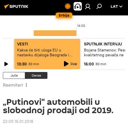
LAT
Srbija
14:00
VESTI
SPUTNJIK INTERVJU
Kakva će biti uloga EU u
Bojana Stamenov: Pesm
nastavku dijaloga Beograda i
kvalitetnog pevača ne 
Prištine?
dugo da živi
live
13:30
16:00
30 min
30 min
Juče
Danas
Reemiteri
„Putinovi“ automobili u
slobodnoj prodaji od 2019.
22:05 16.01.2018