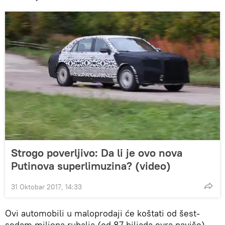
Strogo poverljivo: Da li je ovo nova
Putinova superlimuzina? (video)
31 Oktobar 2017, 14:33
Ovi automobili u maloprodaji će koštati od šest-
sedam miliona rubalja (od 87 hiljada evra naviše).