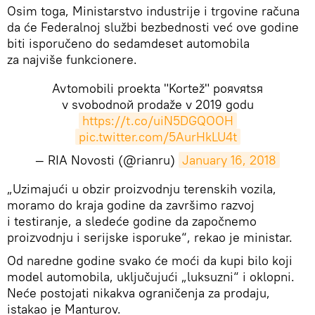
Osim toga, Ministarstvo industrije i trgovine računa
da će Federalnoj službi bezbednosti već ove godine
biti isporučeno do sedamdeset automobila
za najviše funkcionere.
Avtomobili proekta "Kortež" poяvяtsя
v svobodnoй prodaže v 2019 godu
https://t.co/uiN5DGQOOH
pic.twitter.com/5AurHkLU4t
— RIA Novosti (@rianru)
January 16, 2018
​„Uzimajući u obzir proizvodnju terenskih vozila,
moramo do kraja godine da završimo razvoj
i testiranje, a sledeće godine da započnemo
proizvodnju i serijske isporuke“, rekao je ministar.
Od naredne godine svako će moći da kupi bilo koji
model automobila, uključujući „luksuzni“ i oklopni.
Neće postojati nikakva ograničenja za prodaju,
istakao je Manturov.