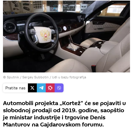
© Sputnik / Sergey Subbotin
/
Uđi u bazu fotografija
Pratite nas
Automobili projekta „Kortež“ će se pojaviti u
slobodnoj prodaji od 2019. godine, saopštio
je ministar industrije i trgovine Denis
Manturov na Gajdarovskom forumu.