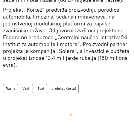
Projekat „Kortež“ predviđa proizvodnju porodice
automobila, limuzina, sedana i minivenova, na
jedinstvenoj modularnoj platformi za najviše
zvaničnike države. Odgovorni izvršioci projekta su
Federalno preduzeće „Centralni naučno-istraživački
institut za automobile i motore“. Proizvodni partner
projekta je kompanija „Solers“, a investicije budžeta
u projekat iznose 12,4 milijarde rubalja (180 miliona
evra).
Rusija
Vesti
Svet
projekat Kortež