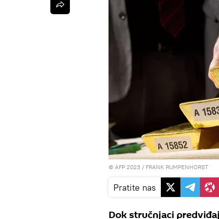
© AFP 2023 / FRANK RUMPENHORST
Pratite nas
Dok stručnjaci predviđaj