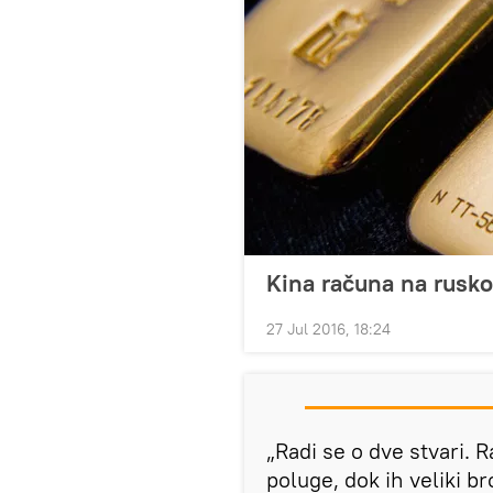
Kina računa na rusko
27 Jul 2016, 18:24
„Radi se o dve stvari. 
poluge, dok ih veliki b