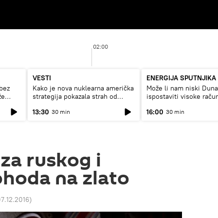
02:00
VESTI
ENERGIJA SPUTNJIKA
bez
Kako je nova nuklearna američka
Može li nam niski Dun
že
strategija pokazala strah od
ispostaviti visoke raču
Rusije?
struju, ili restrikcije
13:30
16:00
30 min
30 min
iza ruskog i
hoda na zlato
07.12.2016
)