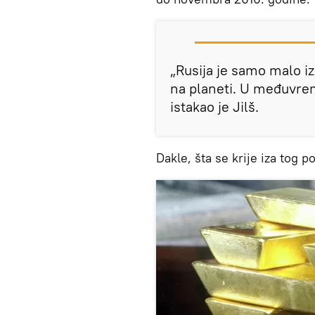
„Rusija je samo malo iz
na planeti. U međuvrem
istakao je Jilš.
Dakle, šta se krije iza tog p