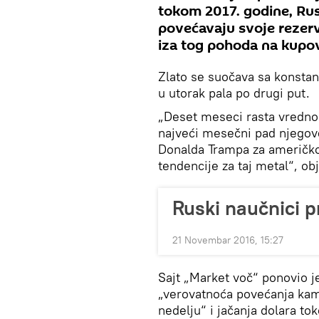
tokom 2017. godine, Rus
povećavaju svoje rezerv
iza tog pohoda na kupov
Zlato se suočava sa konsta
u utorak pala po drugi put.
„Deset meseci rasta vrednos
najveći mesečni pad njegove
Donalda Trampa za američko
tendencije za taj metal“, ob
Ruski naučnici p
21 Novembar 2016, 15:27
Sajt „Market voč“ ponovio j
„verovatnoća povećanja kam
nedelju“ i jačanja dolara t