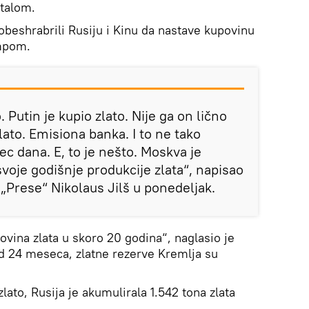
talom.
 obeshrabrili Rusiju i Kinu da nastave kupovinu
empom.
 Putin je kupio zlato. Nije ga on lično
zlato. Emisiona banka. I to ne tako
c dana. E, to je nešto. Moskva je
svoje godišnje produkcije zlata“, napisao
k „Prese“ Nikolaus Jilš u ponedeljak.
povina zlata u skoro 20 godina“, naglasio je
 od 24 meseca, zlatne rezerve Kremlja su
ato, Rusija je akumulirala 1.542 tona zlata