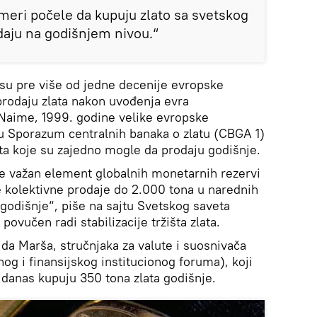
j meri počele da kupuju zlato sa svetskog
odaju na godišnjem nivou.“
 su pre više od jedne decenije evropske
prodaju zlata nakon uvođenja evra
Naime, 1999. godine velike evropske
u Sporazum centralnih banaka o zlatu (CBGA 1)
lata koje su zajedno mogle da prodaju godišnje.
aje važan element globalnih monetarnih rezervi
je kolektivne prodaje do 2.000 tona u narednih
 godišnje“, piše na sajtu Svetskog saveta
z povučen radi stabilizacije tržišta zlata.
vida Marša, stručnjaka za valute i suosnivača
 i finansijskog institucionog foruma), koji
 danas kupuju 350 tona zlata godišnje.