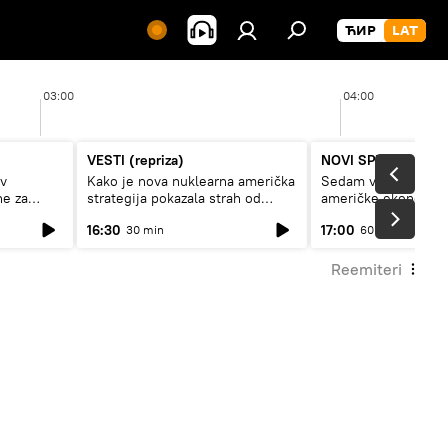
03:00
04:00
VESTI (repriza)
NOVI SPUTNJIK P
av
Kako je nova nuklearna američka
Sedam veličanstven
ne za
strategija pokazala strah od
američke ekonomij
Rusije?
16:30
17:00
30 min
60 min
Reemiteri