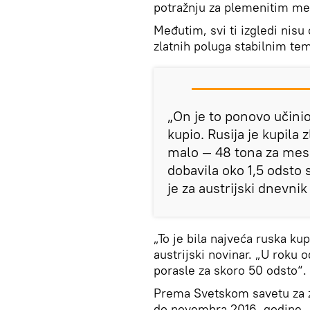
potražnju za plemenitim me
Međutim, svi ti izgledi nisu
zlatnih poluga stabilnim t
„On je to ponovo učinio.
kupio. Rusija je kupila 
malo — 48 tona za mese
dobavila oko 1,5 odsto 
je za austrijski dnevni
„To je bila najveća ruska ku
austrijski novinar. „U roku
porasle za skoro 50 odsto“.
Prema Svetskom savetu za zl
do novembra 2016. godine.