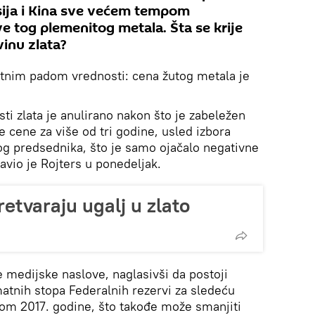
ija i Kina sve većem tempom
e tog plemenitog metala. Šta se krije
inu zlata?
ntnim padom vrednosti: cena žutog metala je
ti zlata je anulirano nakon što je zabeležen
 cene za više od tri godine, usled izbora
g predsednika, što je samo ojačalo negativne
javio je Rojters u ponedeljak.
retvaraju ugalj u zlato
e medijske naslove, naglasivši da postoji
atnih stopa Federalnih rezervi za sledeću
okom 2017. godine, što takođe može smanjiti