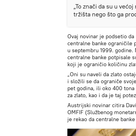
„To znači da su u većo
tržišta nego što ga pr
Ovaj novinar je podsetio da
centralne banke ograničile 
u septembru 1999. godine. 
centralne banke potpisale s
koji je ograničio količinu z
„Oni su naveli da zlato ost
i složili se da ograniče svo
pet godina, ili oko 400 tona
za zlato, kao i da je taj pote
Austrijski novinar citira Da
OMFIF (Službenog monetarnog
je rekao da centralne banke