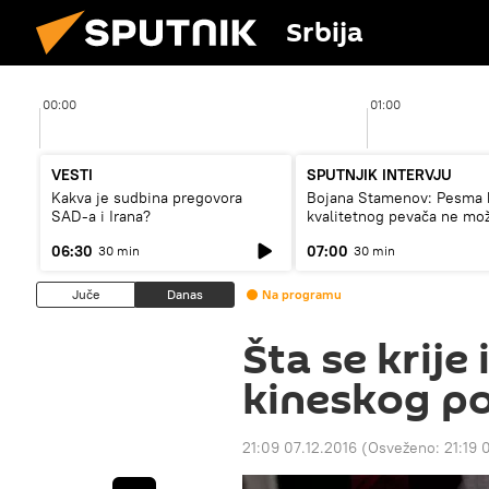
Srbija
00:00
01:00
VESTI
SPUTNJIK INTERVJU
Kakva je sudbina pregovora
Bojana Stamenov: Pesma 
SAD-a i Irana?
kvalitetnog pevača ne mo
dugo da živi
06:30
07:00
30 min
30 min
Juče
Danas
Na programu
Šta se krije 
kineskog po
21:09 07.12.2016
(Osveženo:
21:19 