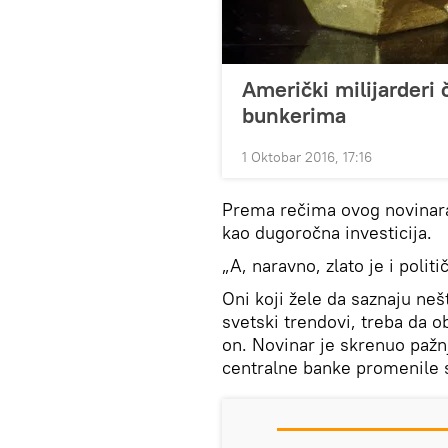
Američki milijarderi 
bunkerima
1 Oktobar 2016, 17:16
Prema rečima ovog novinara,
kao dugoročna investicija.
„A, naravno, zlato je i politi
Oni koji žele da saznaju ne
svetski trendovi, treba da o
on. Novinar je skrenuo pažn
centralne banke promenile sv