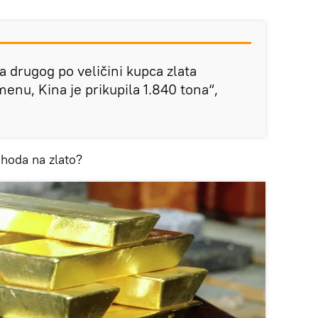
a drugog po veličini kupca zlata
enu, Kina je prikupila 1.840 tona“,
ohoda na zlato?