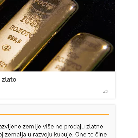
 zlato
Razvijene zemlje više ne prodaju zlatne
roj zemalja u razvoju kupuje. One to čine