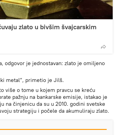
čuvaju zlato u bivšim švajcarskim
 odgovor je jednostavan: zlato je omiljeno
čki metal“, primetio je Jilš.
što više o tome u kojem pravcu se kreću
brate pažnju na bankarske emisije, istakao je
ju na činjenicu da su u 2010. godini svetske
oju strategiju i počele da akumuliraju zlato.