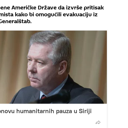
jene Američke Države da izvrše pritisak
emista kako bi omogućili evakuaciju iz
 Generalštab.
novu humanitarnih pauza u Siriji