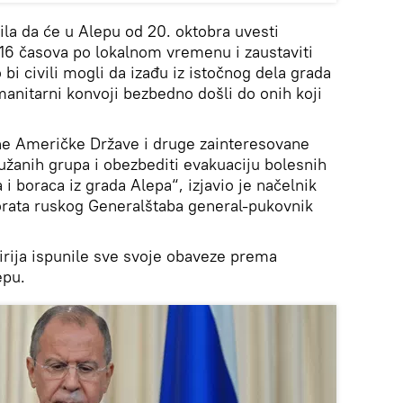
ila da će u Alepu od 20. oktobra uvesti
16 časova po lokalnom vremenu i zaustaviti
i civili mogli da izađu iz istočnog dela grada
umanitarni konvoji bezbedno došli do onih koji
ne Američke Države i druge zainteresovane
ružanih grupa i obezbediti evakuaciju bolesnih
la i boraca iz grada Alepa“, izjavio je načelnik
orata ruskog Generalštaba general-pukovnik
Sirija ispunile sve svoje obaveze prema
epu.