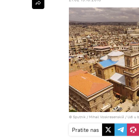
© Sputnik / Mihail Voskresenskiй
/
Uđi u b
Pratite nas