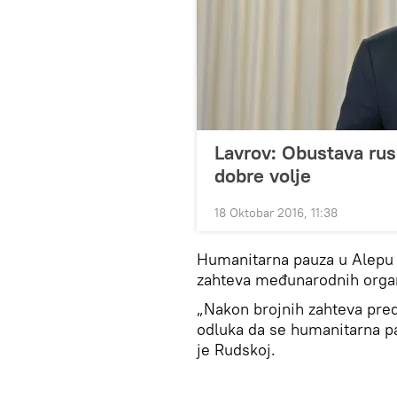
Lavrov: Obustava ru
dobre volje
18 Oktobar 2016, 11:38
Humanitarna pauza u Alepu c
zahteva međunarodnih organi
„Nakon brojnih zahteva pre
odluka da se humanitarna pa
je Rudskoj.