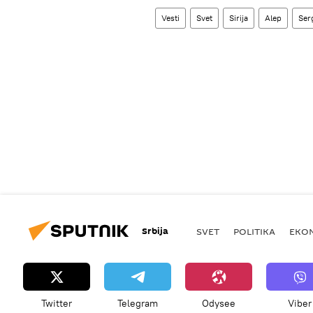
Vesti
Svet
Sirija
Alep
Ser
Srbija
SVET
POLITIKA
EKO
Twitter
Telegram
Odysee
Viber