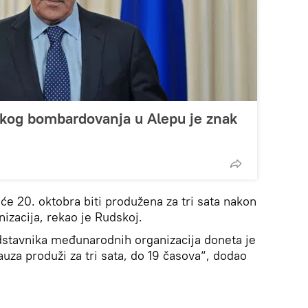
skog bombardovanja u Alepu je znak
́e 20. oktobra biti produžena za tri sata nakon
zacija, rekao je Rudskoj.
dstavnika međunarodnih organizacija doneta je
uza produži za tri sata, do 19 časova“, dodao