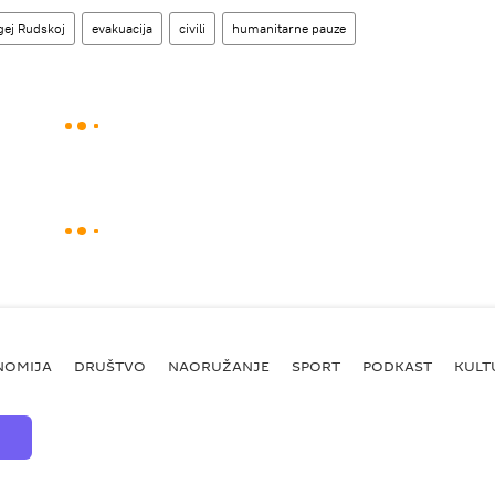
gej Rudskoj
evakuacija
civili
humanitarne pauze
NOMIJA
DRUŠTVO
NAORUŽANJE
SPORT
PODKAST
KULT