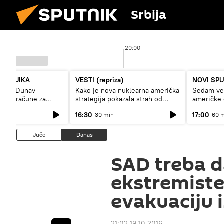
Srbija
20:00
PUTNJIKA
VESTI (repriza)
NOVI SP
niski Dunav
Kako je nova nuklearna američka
Sedam vel
isoke račune za
strategija pokazala strah od
američke
trikcije
Rusije?
16:30
17:00
30 min
60 
Juče
Danas
SAD treba d
ekstremiste
evakuaciju 
21:02 19.10.2016