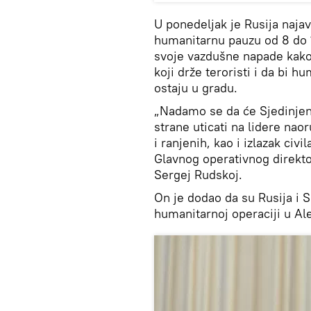
U ponedeljak je Rusija najav
humanitarnu pauzu od 8 do 
svoje vazdušne napade kako b
koji drže teroristi i da bi h
ostaju u gradu.
„Nadamo se da će Sjedinje
strane uticati na lidere nao
i ranjenih, kao i izlazak civi
Glavnog operativnog direkt
Sergej Rudskoj.
On je dodao da su Rusija i 
humanitarnoj operaciji u Al