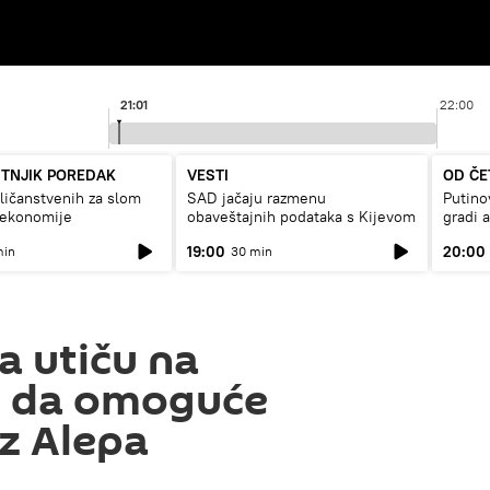
21:01
22:00
UTNJIK POREDAK
VESTI
OD ČE
ičanstvenih za slom
SAD jačaju razmenu
Putino
 ekonomije
obaveštajnih podataka s Kijevom
gradi 
19:00
20:00
min
30 min
a utiču na
 da omoguće
iz Alepa