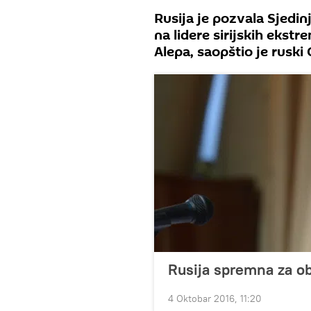
Rusija je pozvala Sjedin
na lidere sirijskih ekstr
Alepa, saopštio je ruski
Rusija spremna za ob
4 Oktobar 2016, 11:20