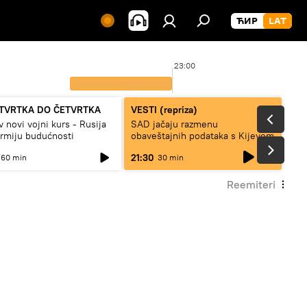
23:00
TVRTKA DO ČETVRTKA
VESTI (repriza)
v novi vojni kurs - Rusija
SAD jačaju razmenu
armiju budućnosti
obaveštajnih podataka s Kijevom
live
21:30
60 min
30 min
Reemiteri