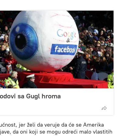
kodovi sa Gugl hroma
ućnost, jer želi da veruje da će se Amerika
jave, da oni koji se mogu odreći malo vlastitih