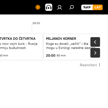
09:00
10
TVRTKA DO ČETVRTKA
MILJANOV KORNER
v novi vojni kurs - Rusija
Koga su doveli „večiti“ i šta
armiju budućnosti
mogu u Evroligi naredne sezone
20:00
60 min
60 min
Reemiteri