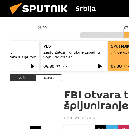
Srbija
06:00
07
za)
VESTI
SPUTNJIK
razmenu
Zašto Zalužni kritikuje zapadnu
„Priče uz 
 podataka s Kijevom
vojnu doktrinu?
06:30
07:00
30 min
30 
Juče
Danas
FBI otvara t
špijuniranje
19:26 24.02.2016