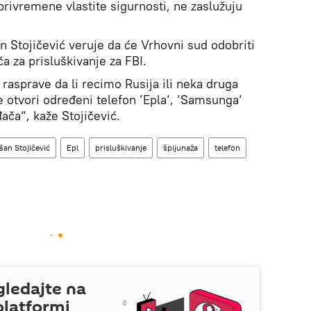
privremene vlastite sigurnosti, ne zaslužuju
Stojičević veruje da će Vrhovni sud odobriti
ča za prisluškivanje za FBI.
 rasprave da li recimo Rusija ili neka druga
e otvori određeni telefon ’Epla‘, ’Samsunga‘
ača“, kaže Stojičević.
an Stojičević
Epl
prisluškivanje
špijunaža
telefon
gledajte na
platformi