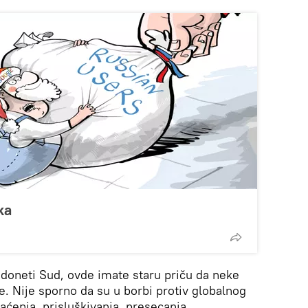
ka
 doneti Sud, ovde imate staru priču da neke
 Nije sporno da su u borbi protiv globalnog
ćenja, prisluškivanja, presecanja