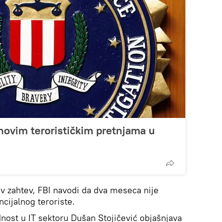
novim terorističkim pretnjama u
av zahtev, FBI navodi da dva meseca nije
ncijalnog teroriste.
ost u IT sektoru Dušan Stojičević objašnjava