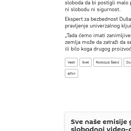
sloboda da bi postigli malo 
ni slobodu ni sigurnost.
Ekspert za bezbednost Dušan 
pravljenje univerzalnog klju
„Tada ćemo imati zanimljive
zemlja može da zatraži da s
ili bilo koga drugog proizvođ
Vesti
Svet
Rodoljub Šabić
Duš
ajfon
Sve naše emisije 
slobodnoj video-