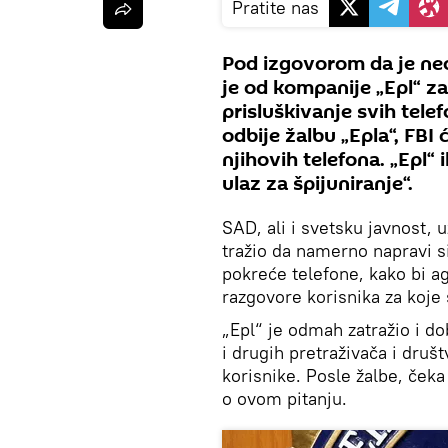
Pratite nas
Pod izgovorom da je ne
je od kompanije „Epl“ zat
prisluškivanje svih tele
odbije žalbu „Epla“, FBI 
njihovih telefona. „Epl“ 
ulaz za špijuniranje“.
SAD, ali i svetsku javnost, 
tražio da namerno napravi s
pokreće telefone, kako bi a
razgovore korisnika za koje
„Epl“ je odmah zatražio i do
i drugih pretraživača i druš
korisnike. Posle žalbe, če
o ovom pitanju.