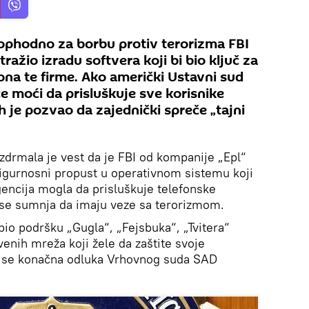
ophodno za borbu protiv terorizma FBI
ražio izradu softvera koji bi bio ključ za
fona te firme. Ako američki Ustavni sud
će moći da prisluškuje sve korisnike
ih je pozvao da zajednički spreče „tajni
uzdrmala je vest da je FBI od kompanije „Epl“
igurnosni propust u operativnom sistemu koji
gencija mogla da prisluškuje telefonske
 se sumnja da imaju veze sa terorizmom.
bio podršku „Gugla“, „Fejsbuka“, „Tvitera“
tvenih mreža koji žele da zaštite svoje
ka se konačna odluka Vrhovnog suda SAD