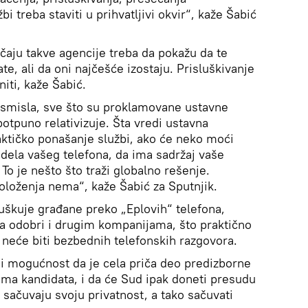
bi treba staviti u prihvatljivi okvir“, kaže Šabić
čaju takve agencije treba da pokažu da te
e, ali da oni najčešće izostaju. Prisluškivanje
iti, kaže Šabić.
smisla, sve što su proklamovane ustavne
potpuno relativizuje. Šta vredi ustavna
aktičko ponašanje službi, ako će neko moći
dela vašeg telefona, da ima sadržaj vaše
To je nešto što traži globalno rešenje.
oloženja nema“, kaže Šabić za Sputnjik.
luškuje građane preko „Eplovih“ telefona,
da odobri i drugim kompanijama, što praktično
 neće biti bezbednih telefonskih razgovora.
 i mogućnost da je cela priča deo predizborne
ma kandidata, i da će Sud ipak doneti presudu
a sačuvaju svoju privatnost, a tako sačuvati