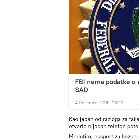
FBI nema podatke o 
SAD
4 Decembar 2015, 23:20
Kao jedan od razloga za tak
otvorio nijedan telefon pote
Međutim, ekspert za bezbedn