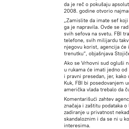
da je reč o pokušaju apsolut
2008. godine otvorio najman
„Zamislite da imate sef koji
ga je napravila. Ovde se rad
svih sefova na svetu. FBI tr
telefone, svih milijardu tak
njegovu korist, agencija će 
trenutku“, objašnjava Stojiče
Ako se Vrhovni sud ogluši na
u rukama će imati jedno od 
i pravni presedan, jer, kak
Kuk, FBI bi posedovanjem un
američka vlada trebalo da č
Komentarišući zahtev agenc
značaja i zaštitu podataka o 
zadiranje u privatnost neka
skandaloznim i da se ni u k
interesima.