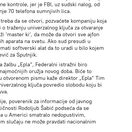
ne kontrole, jer je FBI, uz sudski nalog, od
je 70 telefona sumnjivih lica.
 treba da se otvori, pozvaćete kompaniju koja
i o traženju univerzalnog ključa za otvaranje
aži ’master ki‘, da može da otvori sve ajfon
vih aparata na svetu. Ako sud presudi u
imati softverski alat da to uradi u bilo kojem
vić za Sputnjik.
 žalbu „Epla“, Federalni istražni biro
najmoćnijih oružja novog doba. Biće to
o u otvorenom pismu kaže direktor „Epla“ Tim
iverzalnog ključa povredio slobodu koju bi
uva.
ije, poverenik za informacije od javnog
ličnosti Rodoljub Šabić podseća da se
da u Americi smatralo nedopustivim,
om slučaju ne može pravdati nacionalnim