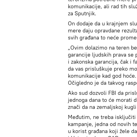
komunikacije, ali rad tih služ
za Sputnjik.
On dodaje da u krajnjem slu
mere daju opravdane rezultat
svih građana to neće promen
„Ovim dolazimo na teren be
garancije ljudskih prava se 
i zakonska garancija, čak i f
da vas prisluškuje preko mo
komunikacije kad god hoće. 
Očigledno je da takvog rasp
Ako sud dozvoli FBI da pris
jednoga dana to će morati 
znači da na zemaljskoj kugli
Međutim, ne treba isključiti
kampanje, jedna od novih te
u korist građana koji žele d