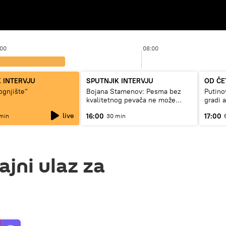
:00
08:00
 INTERVJU
SPUTNJIK INTERVJU
OD ČE
ognjište“
Bojana Stamenov: Pesma bez
Putino
kvalitetnog pevača ne može
gradi 
dugo da živi
live
16:00
17:00
min
30 min
ajni ulaz za