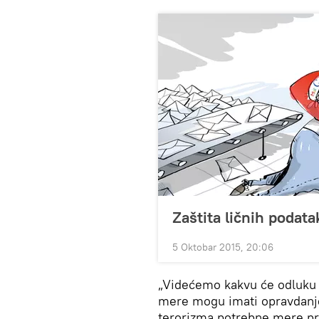
Zaštita ličnih podata
5 Oktobar 2015, 20:06
„Videćemo kakvu će odluku
mere mogu imati opravdanje.
terorizma potrebne mere pra