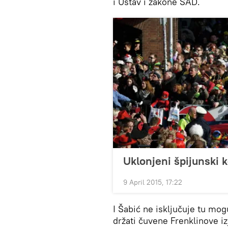
i Ustav i zakone SAD.
Uklonjeni špijunski 
9 April 2015, 17:22
I Šabić ne isključuje tu mog
držati čuvene Frenklinove iz