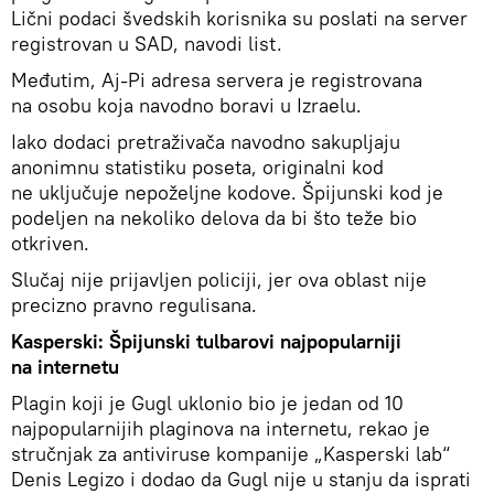
Lični podaci švedskih korisnika su poslati na server
registrovan u SAD, navodi list.
Međutim, Aj-Pi adresa servera je registrovana
na osobu koja navodno boravi u Izraelu.
Iako dodaci pretraživača navodno sakupljaju
anonimnu statistiku poseta, originalni kod
ne uključuje nepoželjne kodove. Špijunski kod je
podeljen na nekoliko delova da bi što teže bio
otkriven.
Slučaj nije prijavljen policiji, jer ova oblast nije
precizno pravno regulisana.
Kasperski: Špijunski tulbarovi najpopularniji
na internetu
Plagin koji je Gugl uklonio bio je jedan od 10
najpopularnijih plaginova na internetu, rekao je
stručnjak za antiviruse kompanije „Kasperski lab“
Denis Legizo i dodao da Gugl nije u stanju da isprati