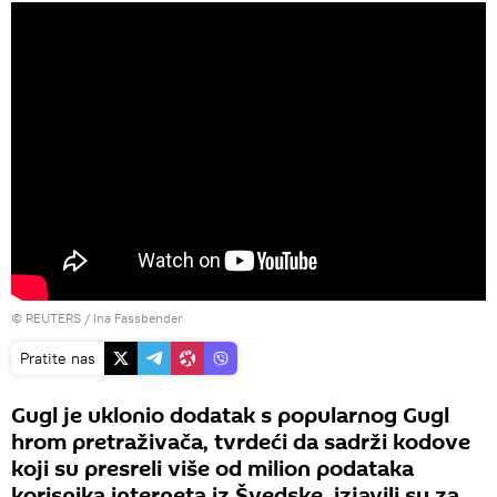
©
REUTERS
/ Ina Fassbender
Pratite nas
Gugl je uklonio dodatak s popularnog Gugl
hrom pretraživača, tvrdeći da sadrži kodove
koji su presreli više od milion podataka
korisnika interneta iz Švedske, izjavili su za