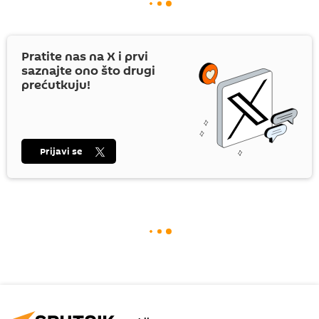
Pratite nas na
X
i prvi
saznajte ono što drugi
prećutkuju!
Prijavi se