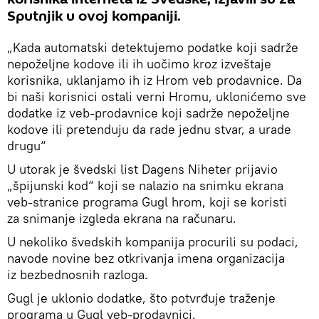
Sputnjik u ovoj kompaniji.
„Kada automatski detektujemo podatke koji sadrže
nepoželjne kodove ili ih uočimo kroz izveštaje
korisnika, uklanjamo ih iz Hrom veb prodavnice. Da
bi naši korisnici ostali verni Hromu, uklonićemo sve
dodatke iz veb-prodavnice koji sadrže nepoželjne
kodove ili pretenduju da rade jednu stvar, a urade
drugu“
U utorak je švedski list Dagens Niheter prijavio
„špijunski kod“ koji se nalazio na snimku ekrana
veb-stranice programa Gugl hrom, koji se koristi
za snimanje izgleda ekrana na računaru.
U nekoliko švedskih kompanija procurili su podaci,
navode novine bez otkrivanja imena organizacija
iz bezbednosnih razloga.
Gugl je uklonio dodatke, što potvrđuje traženje
programa u Gugl veb-prodavnici.