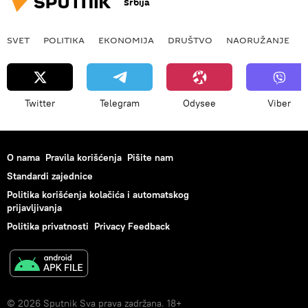
Srbija
SVET
POLITIKA
EKONOMIJA
DRUŠTVO
NAORUŽANJE
Twitter
Telegram
Odysee
Viber
O nama
Pravila korišćenja
Pišite nam
Standardi zajednice
Politika korišćenja kolačića i automatskog
prijavljivanja
Politika privatnosti
Privacy Feedback
© 2026 Sputnik Sva prava zadržana. 18+