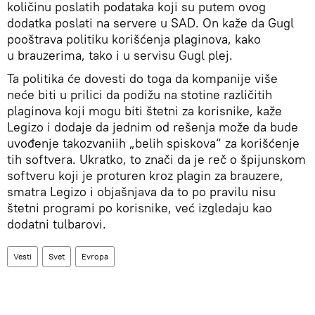
količinu poslatih podataka koji su putem ovog
dodatka poslati na servere u SAD. On kaže da Gugl
pooštrava politiku korišćenja plaginova, kako
u brauzerima, tako i u servisu Gugl plej.
Ta politika će dovesti do toga da kompanije više
neće biti u prilici da podižu na stotine različitih
plaginova koji mogu biti štetni za korisnike, kaže
Legizo i dodaje da jednim od rešenja može da bude
uvođenje takozvaniih „belih spiskova“ za korišćenje
tih softvera. Ukratko, to znači da je reč o špijunskom
softveru koji je proturen kroz plagin za brauzere,
smatra Legizo i objašnjava da to po pravilu nisu
štetni programi po korisnike, već izgledaju kao
dodatni tulbarovi.
Vesti
Svet
Evropa