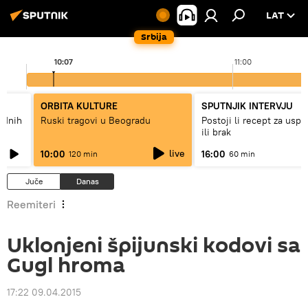
LAT
Srbija
10:07
11:00
ORBITA KULTURE
SPUTNJIK INTERVJU
hodnih
Ruski tragovi u Beogradu
Postoji li recept za usp
ili brak
live
10:00
16:00
120 min
60 min
Juče
Danas
Reemiteri
Uklonjeni špijunski kodovi sa
Gugl hroma
17:22 09.04.2015