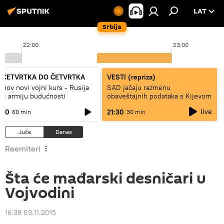
LAT
Srbija
22:00
23:00
 ČETVRTKA DO ČETVRTKA
VESTI (repriza)
inov novi vojni kurs - Rusija
SAD jačaju razmenu
di armiju budućnosti
obaveštajnih podataka s Kijevom
live
:00
21:30
60 min
30 min
Juče
Danas
Reemiteri
Šta će mađarski desničari u
Vojvodini
16:38 03.11.2015