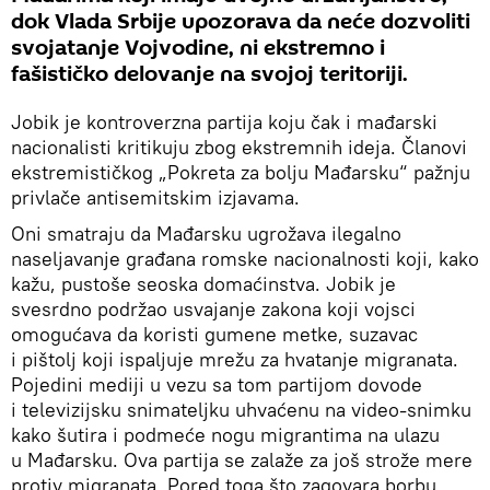
dok Vlada Srbije upozorava da neće dozvoliti
svojatanje Vojvodine, ni ekstremno i
fašističko delovanje na svojoj teritoriji.
Jobik je kontroverzna partija koju čak i mađarski
nacionalisti kritikuju zbog ekstremnih ideja. Članovi
ekstremističkog „Pokreta za bolju Mađarsku“ pažnju
privlače antisemitskim izjavama.
Oni smatraju da Mađarsku ugrožava ilegalno
naseljavanje građana romske nacionalnosti koji, kako
kažu, pustoše seoska domaćinstva. Jobik je
svesrdno podržao usvajanje zakona koji vojsci
omogućava da koristi gumene metke, suzavac
i pištolj koji ispaljuje mrežu za hvatanje migranata.
Pojedini mediji u vezu sa tom partijom dovode
i televizijsku snimateljku uhvaćenu na video-snimku
kako šutira i podmeće nogu migrantima na ulazu
u Mađarsku. Ova partija se zalaže za još strože mere
protiv migranata. Pored toga što zagovara borbu