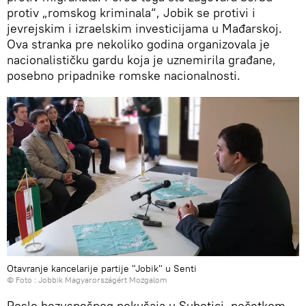
protiv „romskog kriminala“, Jobik se protivi i
jevrejskim i izraelskim investicijama u Mađarskoj.
Ova stranka pre nekoliko godina organizovala je
nacionalističku gardu koja je uznemirila građane,
posebno pripadnike romske nacionalnosti.
Otavranje kancelarije partije "Jobik" u Senti
© Foto : Jobbik Magyarországért Mozgalom
Posle bezuspešnog pokušaja u Subotici, početkom