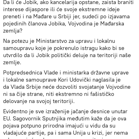
Da li će Jobik, ako kancelarija opstane, zaista braniti
interese dijaspore ili će svoje ekstremne ideje
preneti i na Mađare u Srbiji jer, sudeći po izjavama
pojedinih članova Jobika, Vojvodina je Mađarska
zemlja?
Na potezu je Ministarstvo za upravu i lokalnu
samoupravu koje je pokrenulo istragu kako bi se
utvrdilo da li Jobik politički deluje na teritoriji naše
zemlje.
Potpredsednica Vlade i ministarka državne uprave
i lokalne samouprave Kori Udovički naglasila je
da Vlada Srbije neće dozvoliti svojatanje Vojvodine
ni sa čije strane, niti ekstremno ni fašističko
delovanje na svojoj teritoriji.
Evidentno je sve izraženije jačanje desnice unutar
EU. Sagovornik Sputnjika međutim kaže da je ova
pojava potpuno prirodna imajući u vidu da su
vladajuće partije, pa i sama Unija u krizi, jer nema