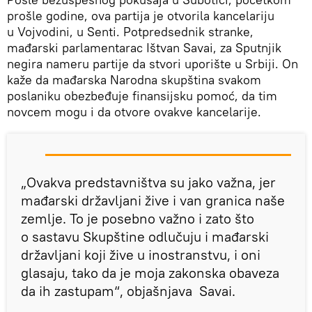
prošle godine, ova partija je otvorila kancelariju
u Vojvodini, u Senti. Potpredsednik stranke,
mađarski parlamentarac Ištvan Savai, za Sputnjik
negira nameru partije da stvori uporište u Srbiji. On
kaže da mađarska Narodna skupština svakom
poslaniku obezbeđuje finansijsku pomoć, da tim
novcem mogu i da otvore ovakve kancelarije.
„Ovakva predstavništva su jako važna, jer
mađarski državljani žive i van granica naše
zemlje. To je posebno važno i zato što
o sastavu Skupštine odlučuju i mađarski
državljani koji žive u inostranstvu, i oni
glasaju, tako da je moja zakonska obaveza
da ih zastupam“, objašnjava Savai.