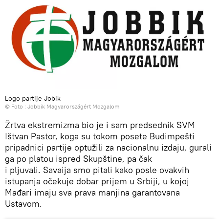
Logo partije Jobik
© Foto : Jobbik Magyarországért Mozgalom
Žrtva ekstremizma bio je i sam predsednik SVM
Ištvan Pastor, koga su tokom posete Budimpešti
pripadnici partije optužili za nacionalnu izdaju, gurali
ga po platou ispred Skupštine, pa čak
i pljuvali. Savaija smo pitali kako posle ovakvih
istupanja očekuje dobar prijem u Srbiji, u kojoj
Mađari imaju sva prava manjina garantovana
Ustavom.