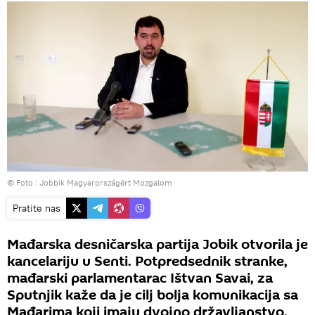
© Foto : Jobbik Magyarországért Mozgalom
Pratite nas
Mađarska desničarska partija Jobik otvorila je
kancelariju u Senti. Potpredsednik stranke,
mađarski parlamentarac Ištvan Savai, za
Sputnjik kaže da je cilj bolja komunikacija sa
Mađarima koji imaju dvojno državljanstvo,