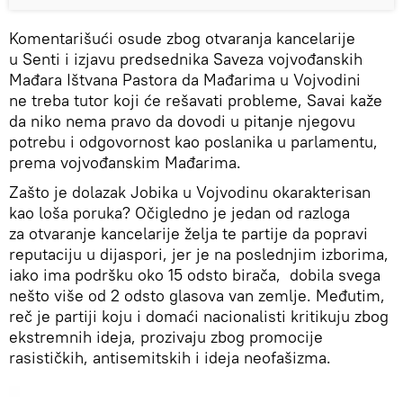
Komentarišući osude zbog otvaranja kancelarije
u Senti i izjavu predsednika Saveza vojvođanskih
Mađara Ištvana Pastora da Mađarima u Vojvodini
ne treba tutor koji će rešavati probleme, Savai kaže
da niko nema pravo da dovodi u pitanje njegovu
potrebu i odgovornost kao poslanika u parlamentu,
prema vojvođanskim Mađarima.
Zašto je dolazak Jobika u Vojvodinu okarakterisan
kao loša poruka? Očigledno je jedan od razloga
za otvaranje kancelarije želja te partije da popravi
reputaciju u dijaspori, jer je na poslednjim izborima,
iako ima podršku oko 15 odsto birača, dobila svega
nešto više od 2 odsto glasova van zemlje. Međutim,
reč je partiji koju i domaći nacionalisti kritikuju zbog
ekstremnih ideja, prozivaju zbog promocije
rasističkih, antisemitskih i ideja neofašizma.