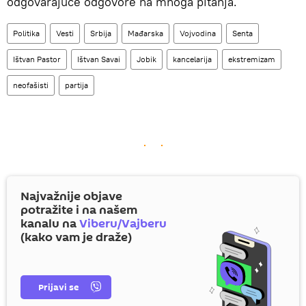
odgovarajuće odgovore na mnoga pitanja.
Politika
Vesti
Srbija
Mađarska
Vojvodina
Senta
Ištvan Pastor
Ištvan Savai
Jobik
kancelarija
ekstremizam
neofašisti
partija
Najvažnije objave
potražite i na našem
kanalu na
Viberu/Vajberu
(kako vam je draže)
Prijavi se