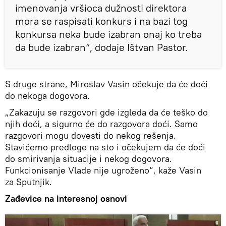
imenovanja vršioca dužnosti direktora
mora se raspisati konkurs i na bazi tog
konkursa neka bude izabran onaj ko treba
da bude izabran“, dodaje Ištvan Pastor.
S druge strane, Miroslav Vasin očekuje da će doći
do nekoga dogovora.
„Zakazuju se razgovori gde izgleda da će teško do
njih doći, a sigurno će do razgovora doći. Samo
razgovori mogu dovesti do nekog rešenja.
Stavićemo predloge na sto i očekujem da će doći
do smirivanja situacije i nekog dogovora.
Funkcionisanje Vlade nije ugroženo“, kaže Vasin
za Sputnjik.
Zađevice na interesnoj osnovi