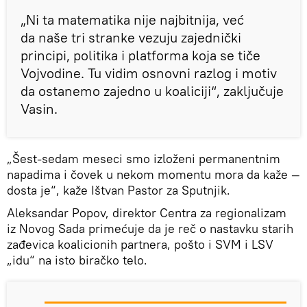
„Ni ta matematika nije najbitnija, već
da naše tri stranke vezuju zajednički
principi, politika i platforma koja se tiče
Vojvodine. Tu vidim osnovni razlog i motiv
da ostanemo zajedno u koaliciji“, zaključuje
Vasin.
„Šest-sedam meseci smo izloženi permanentnim
napadima i čovek u nekom momentu mora da kaže —
dosta je“, kaže Ištvan Pastor za Sputnjik.
Aleksandar Popov, direktor Centra za regionalizam
iz Novog Sada primećuje da je reč o nastavku starih
zađevica koalicionih partnera, pošto i SVM i LSV
„idu“ na isto biračko telo.