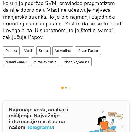
koju nije podržao SVM, prevladao pragmatizam
da nije dobro da u Vladi ne učestvuje najveća
manjinska stranka. To je bio najmanji zajednički
imenitelj da ona opstane. Mislim da će se to desiti
i ovoga puta. U suprotnom, to je štetilo svima“,
zaključuje Popov.
Politika
Vesti
Srbija
Vojvodina
Ištvan Pastor
Nenad Čanak
Miroslav Vasin
Vlada Vojvodine
Najnovije vesti, analize i
mišljenja. Najvažnije
informacije ukratko na
našem
Telegramu
!