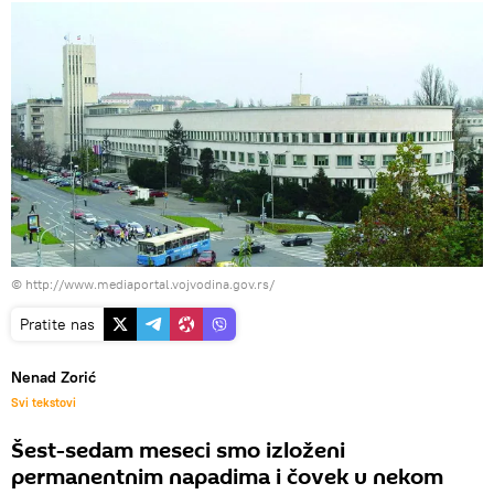
©
http://www.mediaportal.vojvodina.gov.rs/
Pratite nas
Nenad Zorić
Svi tekstovi
Šest-sedam meseci smo izloženi
permanentnim napadima i čovek u nekom