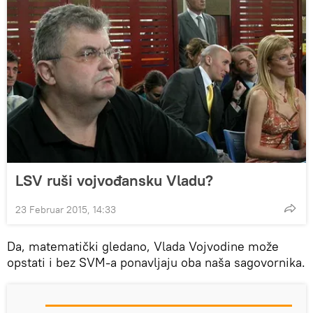
LSV ruši vojvođansku Vladu?
23 Februar 2015, 14:33
Da, matematički gledano, Vlada Vojvodine može
opstati i bez SVM-a ponavljaju oba naša sagovornika.