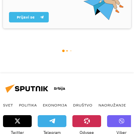
Prijavi se
Srbija
SVET
POLITIKA
EKONOMIJA
DRUŠTVO
NAORUŽANJE
Twitter
Telegram
Odysee
Viber