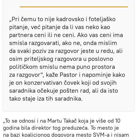
„Pri čemu to nije kadrovsko i foteljaško
pitanje, već pitanje da li vas neko kao
partnera ceni ili ne ceni. Ako vas ceni ima
smisla razgovarati, ako ne, onda mislim
da svaki poziv za razgovor jeste u redu, ali
osim priteljskog razgovora u poslovno
političkom smislu nema puno prostora
za razgovor“, kaže Pastor i napominje kako
je on konzervativan čovek koji od svojih
saradnika očekuje pošten rad, ali da isto
tako staje iza tih saradnika.
„To se odnosi i na Martu Takač koja je više od 10
godina bila direktor tog preduzeća. To mesto je
na bazi koalicionog dogovora mesto SVM-a i nisam