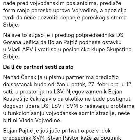
nađe pred vojvođanskim poslanicima, predlaže
formiranje poreske uprave Vojvodine, a opozicija
tvrdi da neće dozvoliti cepanje poreskog sistema
Srbije.
Na sve to stigao je i predlog potpredsednika DS
Gorana Ješića da Bojan Pajtić podnese ostavku
u Vladi APV i vrati se u poslaničke klupe Skupštine
Srbije.
Da li će partneri sesti za sto
Nenad Čanak je u pismu partnerima predložio
da sastanak bude održan u petak, 27. februara, u 12
sati, u prostorijama LSV. Njegov zamenik Bojan
Kostreš je čak izjavio da ukoliko ne bude postignut
dogovor lidera DS, LSV i SVM o rešavanju problema
u funkcionisanju vojvođanske administracije, neće
biti ni Vlade Vojvodine.
Bojan Pajtić je još juče prihvatio poziv, dok
predsednik SVM Ištvan Pastor kaže za Sputnjik