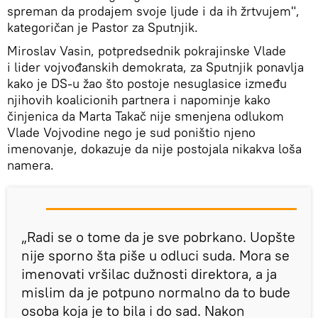
spreman da prodajem svoje ljude i da ih žrtvujem",
kategoričan je Pastor za Sputnjik.
Miroslav Vasin, potpredsednik pokrajinske Vlade
i lider vojvođanskih demokrata, za Sputnjik ponavlja
kako je DS-u žao što postoje nesuglasice između
njihovih koalicionih partnera i napominje kako
činjenica da Marta Takač nije smenjena odlukom
Vlade Vojvodine nego je sud poništio njeno
imenovanje, dokazuje da nije postojala nikakva loša
namera.
„Radi se o tome da je sve pobrkano. Uopšte
nije sporno šta piše u odluci suda. Mora se
imenovati vršilac dužnosti direktora, a ja
mislim da je potpuno normalno da to bude
osoba koja je to bila i do sad. Nakon