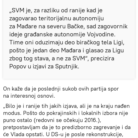
„SVM je, za razliku od ranije kad je
zagovarao teritorijalnu autonomiju
za Mađare na severu Bačke, sad zagovornik
ideje građanske autonomije Vojvodine.
Time oni oduzimaju deo biračkog tela Ligi,
pošto je jedan deo Mađara i glasao za Ligu
zbog tog stava, a ne za SVM“, precizira
Popov u izjavi za Sputnjik.
On kaže da je poslednji sukob ovih partija spor
na interesnoj osnovi.
„Bilo je i ranije tih jakih izjava, ali je na kraju nađen
modus. Pošto do pokrajinskih i lokalnih izbora nije
puno ostalo (redovni se očekuju 2016.),
pretpostavljam da je to predizborno zagrevanje i da
će Vlada opstati. U DS-u je posle rekonstrukcije,