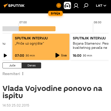
LAT
Srbija
07:00
08:00
SPUTNJIK INTERVJU
SPUTNJIK INTERVJU
adnu
„Priče uz ognjište“
Bojana Stamenov: Pesm
kvalitetnog pevača ne 
dugo da živi
live
07:00
16:00
30 min
30 min
Juče
Danas
Reemiteri
Vlada Vojvodine ponovo na
ispitu
14:53 25.02.2015