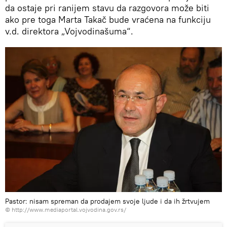
da ostaje pri ranijem stavu da razgovora može biti
ako pre toga Marta Takač bude vraćena na funkciju
v.d. direktora „Vojvodinašuma“.
Pastor: nisam spreman da prodajem svoje ljude i da ih žrtvujem
©
http://www.mediaportal.vojvodina.gov.rs/