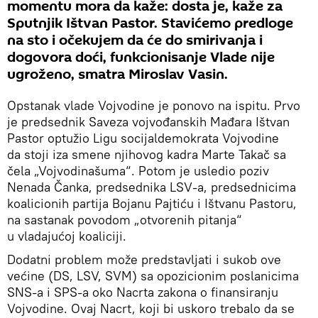
momentu mora da kaže: dosta je, kaže za
Sputnjik Ištvan Pastor. Stavićemo predloge
na sto i očekujem da će do smirivanja i
dogovora doći, funkcionisanje Vlade nije
ugroženo, smatra Miroslav Vasin.
Opstanak vlade Vojvodine je ponovo na ispitu. Prvo
je predsednik Saveza vojvođanskih Mađara Ištvan
Pastor optužio Ligu socijaldemokrata Vojvodine
da stoji iza smene njihovog kadra Marte Takač sa
čela „Vojvodinašuma“. Potom je usledio poziv
Nenada Čanka, predsednika LSV-a, predsednicima
koalicionih partija Bojanu Pajtiću i Ištvanu Pastoru,
na sastanak povodom „otvorenih pitanja“
u vladajućoj koaliciji.
Dodatni problem može predstavljati i sukob ove
većine (DS, LSV, SVM) sa opozicionim poslanicima
SNS-a i SPS-a oko Nacrta zakona o finansiranju
Vojvodine. Ovaj Nacrt, koji bi uskoro trebalo da se