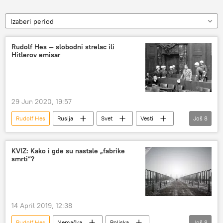
Izaberi period
Rudolf Hes — slobodni strelac ili
Hitlerov emisar
29 Jun 2020, 19:57
Rudolf Hes
Rusija
Svet
Vesti
Još
8
Intervjui
Analize i mišljenja
Nacistička Nemačka
Adolf Hitler
KVIZ: Kako i gde su nastale „fabrike
smrti“?
Britanija
75 godina od Velike pobede
Čas istorije
Društvo
14 April 2019, 12:38
Rudolf Hes
Nemačka
Poljska
Još
8