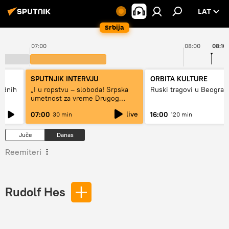
LAT
Srbija
07:00
08:00
08:10
SPUTNJIK INTERVJU
ORBITA KULTURE
hodnih
„I u ropstvu – sloboda! Srpska
Ruski tragovi u Beograd
umetnost za vreme Drugog
svetskog rata“
live
07:00
16:00
30 min
120 min
Juče
Danas
Reemiteri
Rudolf Hes