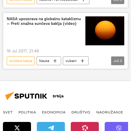
Sunce
solarna oluja
Nauka i tehnologija
NASA upozorava na globalnu kataklizmu
— Preti snažna sunčeva baklja (video)
16 Jul 2017, 21:46
sunčeve baklje
Nauka
vulkani
Još
3
geomagnetna oluja
Društvo
Zemljotresi
Srbija
SVET
POLITIKA
EKONOMIJA
DRUŠTVO
NAORUŽANJE