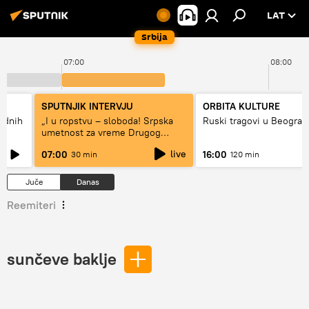
LAT
Srbija
07:00
08:00
SPUTNJIK INTERVJU
ORBITA KULTURE
hodnih
„I u ropstvu – sloboda! Srpska
Ruski tragovi u Beograd
umetnost za vreme Drugog
svetskog rata“
live
07:00
16:00
30 min
120 min
Juče
Danas
Reemiteri
sunčeve baklje