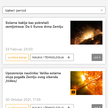
Izaberi period
Solarne baklje kao pokretači
zemljotresa: Da li Sunce drma Zemlju
23 Februar, 23:00
sunčeve baklje
NAUKA I TEHNOLOGIJA
Još
4
Nauka i tehnologija
Svemir
Sunce
zemljotres
Upozorenje naučnika: Velika solarna
oluja pogađa Zemlju ovog vikenda
/video/
30 Oktobar 2021, 17:59
sunčeve baklje
NAUKA I TEHNOLOGIJA
Još
3