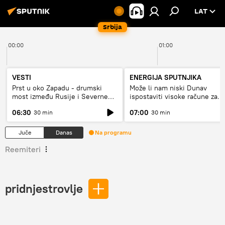
LAT
Srbija
00:00
01:00
VESTI
ENERGIJA SPUTNJIKA
Prst u oko Zapadu - drumski
Može li nam niski Dunav
most između Rusije i Severne
ispostaviti visoke račune za
Koreje
struju, ili restrikcije
06:30
07:00
30 min
30 min
Juče
Danas
Na programu
Reemiteri
pridnjestrovlje