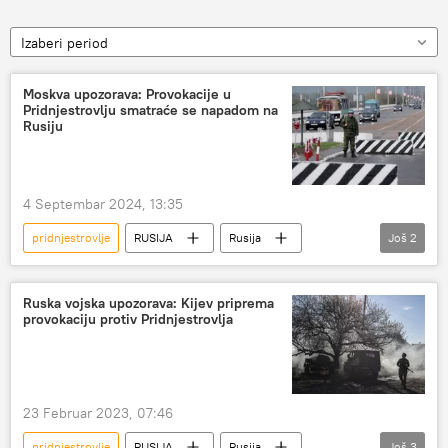
Izaberi period
Moskva upozorava: Provokacije u
Pridnjestrovlju smatraće se napadom na
Rusiju
4 Septembar 2024, 13:35
pridnjestrovlje
RUSIJA
Rusija
Još
2
Rusija – politika
Marija Zaharova
Ruska vojska upozorava: Kijev priprema
provokaciju protiv Pridnjestrovlja
23 Februar 2023, 07:46
pridnjestrovlje
RUSIJA
Rusija
Još
3