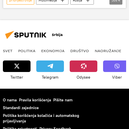
pridnjestrovlje
Multimedija
Rusija
Još
4
Vesti
Svet
Video
Dmitrij Rogozin
Srbija
SVET
POLITIKA
EKONOMIJA
DRUŠTVO
NAORUŽANJE
Twitter
Telegram
Odysee
Viber
O nama
Pravila korišćenja
Pišite nam
Standardi zajednice
Politika korišćenja kolačića i automatskog
prijavljivanja
Politika privatnosti
Privacy Feedback