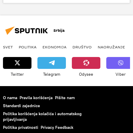
video-snimak
Srbija
SVET
POLITIKA
EKONOMIJA
DRUŠTVO
NAORUŽANJE
Twitter
Telegram
Odysee
Viber
O nama
Pravila korišćenja
Pišite nam
Standardi zajednice
Politika korišćenja kolačića i automatskog
prijavljivanja
Politika privatnosti
Privacy Feedback