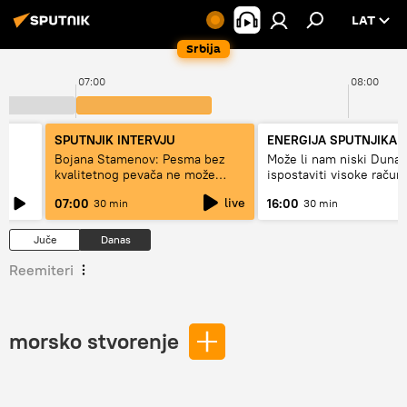
LAT
Srbija
07:00
08:00
SPUTNJIK INTERVJU
ENERGIJA SPUTNJIKA
a
Bojana Stamenov: Pesma bez
Može li nam niski Dunav
kvalitetnog pevača ne može
ispostaviti visoke račun
dugo da živi
struju, ili restrikcije
live
07:00
16:00
30 min
30 min
Juče
Danas
Reemiteri
morsko stvorenje