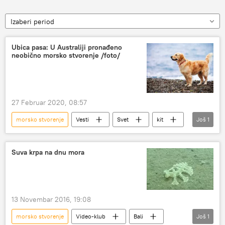
Izaberi period
Ubica pasa: U Australiji pronađeno
neobično morsko stvorenje /foto/
27 Februar 2020, 08:57
morsko stvorenje
Vesti
Svet
kit
Još
1
Društvo
Suva krpa na dnu mora
13 Novembar 2016, 19:08
morsko stvorenje
Video-klub
Bali
Još
1