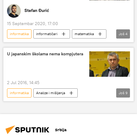
Stefan Đurić
15 Septembar 2020, 17:00
informatika
informatičari
matematika
Još
4
matematičari
Matematička gimnazija
Olimpijada
Društvo
U japanskim školama nema kompjutera
2 Jul 2016, 14:45
informatika
Analize i mišljenja
Još
9
Komentari i Analitika
Srbija
Japan
Estonija
Zoran Stanojević
prosveta
IT sektor
školstvo
Hrvatska
Srbija