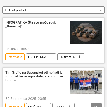
Izaberi period
INFOGRAFIKA Šta sve može ruski
„Prometej“
19 Januar, 15:07
informatika
MULTIMEDIJA
Multimedija
Tim Srbije na Balkanskoj olimpijadi iz
informatike osvojio zlato, srebro i dve
bronze
30 Septembar 2025, 20:15
informatika
DRUŠTVO
Društvo
Još
2