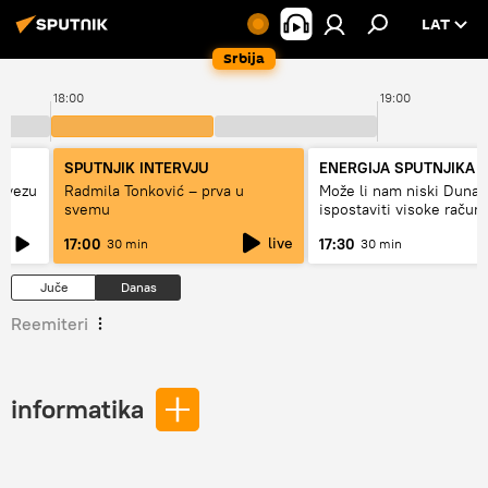
LAT
Srbija
18:00
19:00
SPUTNJIK INTERVJU
ENERGIJA SPUTNJIKA
u vezu
Radmila Tonković – prva u
Može li nam niski Dunav
svemu
ispostaviti visoke račun
struju, ili restrikcije
live
17:00
17:30
30 min
30 min
Juče
Danas
Reemiteri
informatika