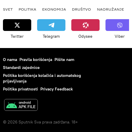
SVET
POLITIKA
EKONOMIJA
DRUŠTVO
NAORUŽANJE
Twitter
Telegram
Odysee
Viber
O nama
Pravila korišćenja
Pišite nam
Standardi zajednice
Politika korišćenja kolačića i automatskog
prijavljivanja
Politika privatnosti
Privacy Feedback
© 2026 Sputnik Sva prava zadržana. 18+