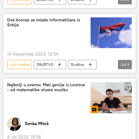
Srbija – društvo
medalja
Dve bronze za mlade informatičare iz
Srbije
14 Septembar 2023, 12:54
informatika
DRUŠTVO
Društvo
Još
4
Srbija – društvo
takmičenje
medalje
Gruzija
Najbolji u svemu: Mali genije iz Loznice
- od matematike stvara muziku
Senka Miloš
8 Jul 2023, 19:38