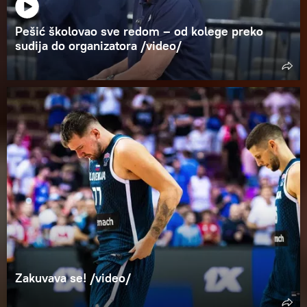
Pešić školovao sve redom – od kolege preko
sudija do organizatora /video/
Zakuvava se! /video/