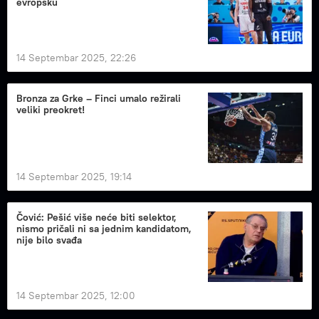
evropsku
14 Septembar 2025, 22:26
Bronza za Grke – Finci umalo režirali
veliki preokret!
14 Septembar 2025, 19:14
Čović: Pešić više neće biti selektor,
nismo pričali ni sa jednim kandidatom,
nije bilo svađa
14 Septembar 2025, 12:00