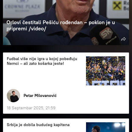
Orlovi čestitali Pešiću rođendan – poklon je u
pripremi /video/
Fudbal više nije igra u kojoj pobeđuju
Nemci – ali zato košarka jeste!
Petar Milovanović
18 Septembar 2025, 21:59
Srbija je dobila budućeg kapitena