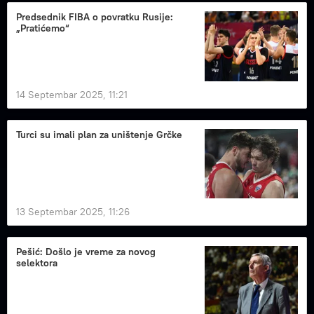
Predsednik FIBA o povratku Rusije:
„Pratićemo“
14 Septembar 2025, 11:21
Turci su imali plan za uništenje Grčke
13 Septembar 2025, 11:26
Pešić: Došlo je vreme za novog
selektora