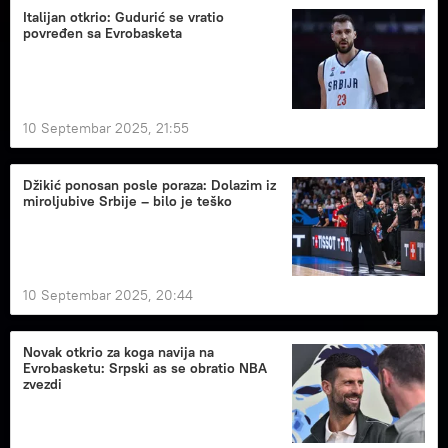
Italijan otkrio: Gudurić se vratio
povređen sa Evrobasketa
10 Septembar 2025, 21:55
Džikić ponosan posle poraza: Dolazim iz
miroljubive Srbije – bilo je teško
10 Septembar 2025, 20:44
Novak otkrio za koga navija na
Evrobasketu: Srpski as se obratio NBA
zvezdi