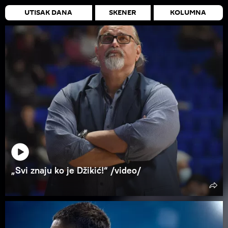
UTISAK DANA
SKENER
KOLUMNA
„Svi znaju ko je Džikić!“ /video/