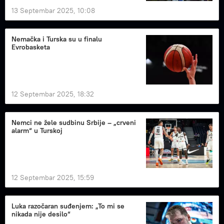
13 Septembar 2025, 10:08
Nemačka i Turska su u finalu
Evrobasketa
12 Septembar 2025, 18:32
Nemci ne žele sudbinu Srbije – „crveni
alarm“ u Turskoj
12 Septembar 2025, 15:59
Luka razočaran suđenjem: „To mi se
nikada nije desilo“