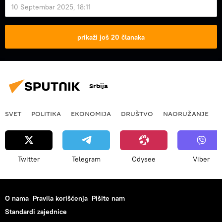
10 Septembar 2025, 18:11
prikaži još 20 članaka
Srbija
SVET
POLITIKA
EKONOMIJA
DRUŠTVO
NAORUŽANJE
Twitter
Telegram
Odysee
Viber
O nama
Pravila korišćenja
Pišite nam
Standardi zajednice