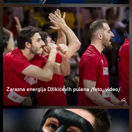
Zarazna energija Džikićevih pulena /foto, video/