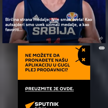
Birčina strana medalje: Nije smak sveta! Kao
autsajderi smo uvek uzimali medalje, a kao
favoriti...