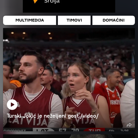
MULTIMEDIJA
TIMOVI
DOMAĆINI
Turski Jokić je neželjeni gost /video/