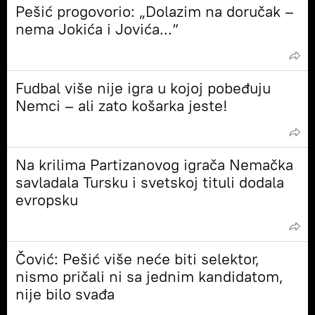
Pešić progovorio: „Dolazim na doručak –
nema Jokića i Jovića...“
Fudbal više nije igra u kojoj pobeđuju
Nemci – ali zato košarka jeste!
Na krilima Partizanovog igrača Nemačka
savladala Tursku i svetskoj tituli dodala
evropsku
Čović: Pešić više neće biti selektor,
nismo pričali ni sa jednim kandidatom,
nije bilo svađa