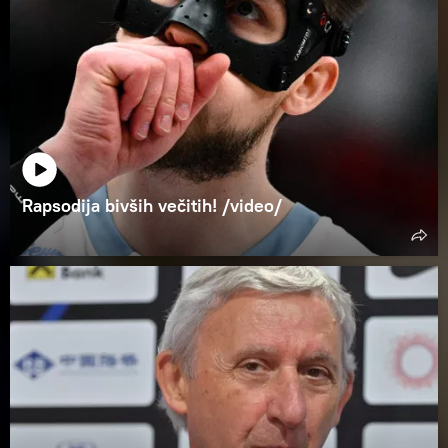
Rapsodija bivših večitih! /video/