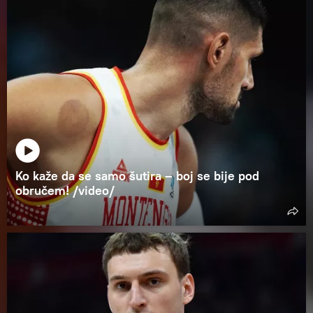
Ko kaže da se samo šutira – boj se bije pod
obručem! /video/