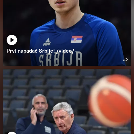
Prvi napadač Srbije! /video/