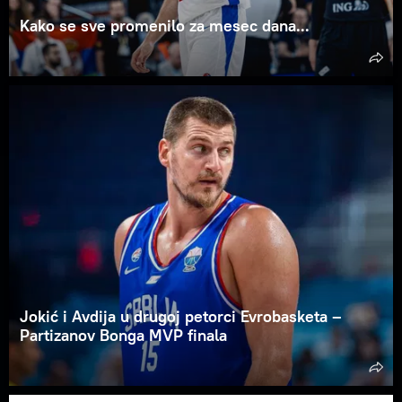
Kako se sve promenilo za mesec dana...
Jokić i Avdija u drugoj petorci Evrobasketa –
Partizanov Bonga MVP finala