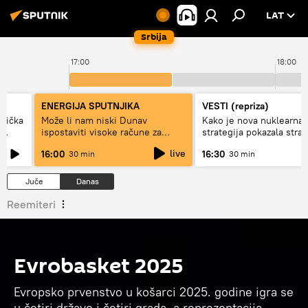
LAT
Srbija
17:00
18:00
ENERGIJA SPUTNJIKA
VESTI (repriza)
erička
Može li nam niski Dunav
Kako je nova nuklearna
ispostaviti visoke račune za
strategija pokazala stra
struju, ili restrikcije
Rusije?
live
16:00
16:30
30 min
30 min
Juče
Danas
Reemiteri
Evrobasket 2025
Evropsko prvenstvo u košarci 2025. godine igra se
u četiri države i četiri grada, a reprezentacija