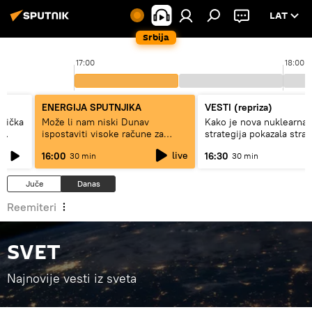
LAT
Srbija
17:00
18:00
ENERGIJA SPUTNJIKA
VESTI (repriza)
erička
Može li nam niski Dunav
Kako je nova nuklearna
ispostaviti visoke račune za
strategija pokazala stra
struju, ili restrikcije
Rusije?
live
16:00
16:30
30 min
30 min
Juče
Danas
Reemiteri
SVET
Najnovije vesti iz sveta