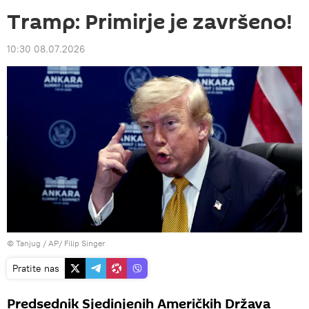
Tramp: Primirje je završeno!
10:30 08.07.2026
© Tanjug / AP/ Filip Singer
Pratite nas
Predsednik Sjedinjenih Američkih Država