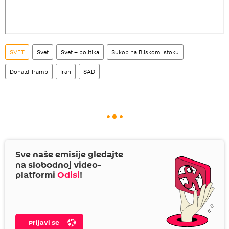
SVET
Svet
Svet – politika
Sukob na Bliskom istoku
Donald Tramp
Iran
SAD
Sve naše emisije gledajte
na slobodnoj video-
platformi
Odisi
!
Prijavi se