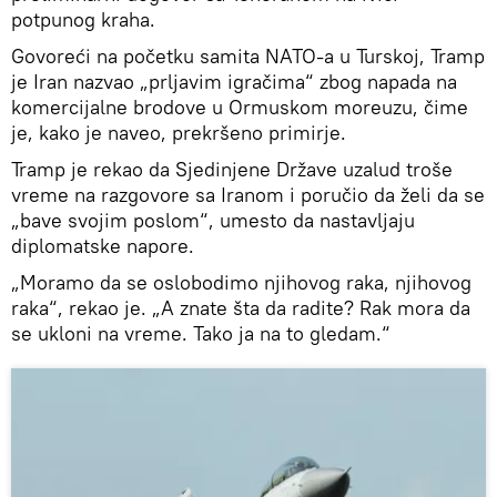
potpunog kraha.
Govoreći na početku samita NATO-a u Turskoj, Tramp
je Iran nazvao „prljavim igračima“ zbog napada na
komercijalne brodove u Ormuskom moreuzu, čime
je, kako je naveo, prekršeno primirje.
Tramp je rekao da Sjedinjene Države uzalud troše
vreme na razgovore sa Iranom i poručio da želi da se
„bave svojim poslom“, umesto da nastavljaju
diplomatske napore.
„Moramo da se oslobodimo njihovog raka, njihovog
raka“, rekao je. „A znate šta da radite? Rak mora da
se ukloni na vreme. Tako ja na to gledam.“