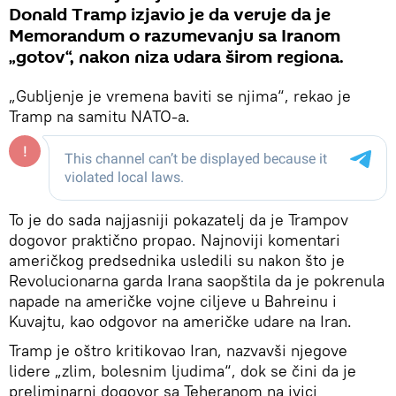
Donald Tramp izjavio je da veruje da je
Memorandum o razumevanju sa Iranom
„gotov“, nakon niza udara širom regiona.
„Gubljenje je vremena baviti se njima“, rekao je
Tramp na samitu NATO-a.
To je do sada najjasniji pokazatelj da je Trampov
dogovor praktično propao. Najnoviji komentari
američkog predsednika usledili su nakon što je
Revolucionarna garda Irana saopštila da je pokrenula
napade na američke vojne ciljeve u Bahreinu i
Kuvajtu, kao odgovor na američke udare na Iran.
Tramp je oštro kritikovao Iran, nazvavši njegove
lidere „zlim, bolesnim ljudima“, dok se čini da je
preliminarni dogovor sa Teheranom na ivici