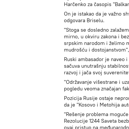
Harčenko za časopis "Balkan
On je istakao da je važno sh
odgovara Briselu.
"Stoga se dosledno zalažemo 
mirno, u okviru zakona i bez
srpskim narodom i želimo m
mudrošću i dostojanstvom"
Ruski ambasador je naveo i
sačuva unutrašnju stabilno
razvoj i jača svoj suverenite
"Održavanje višestrane i uz
pogledu veoma značajan fakt
Pozicija Rusije ostaje nepr
da je "Kosovo i Metohija au
"Rešenje problema moguće
Rezolucije 1244 Saveta bez
ovaj pristup na međunarodni