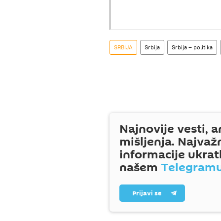
SRBIJA
Srbija
Srbija – politika
Najnovije vesti, a
mišljenja. Najvaž
informacije ukrat
našem
Telegram
Prijavi se