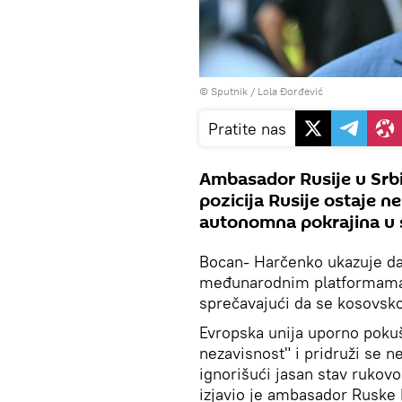
© Sputnik / Lola Đorđević
Pratite nas
Ambasador Rusije u Srbi
pozicija Rusije ostaje n
autonomna pokrajina u s
Bocan- Harčenko ukazuje da 
međunarodnim platformama i
sprečavajući da se kosovsk
Evropska unija uporno poku
nezavisnost" i pridruži se 
ignorišući jasan stav rukovo
izjavio je ambasador Ruske 