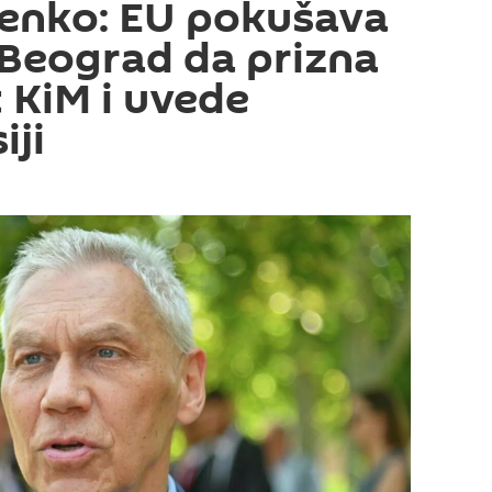
enko: EU pokušava
Beograd da prizna
 KiM i uvede
iji