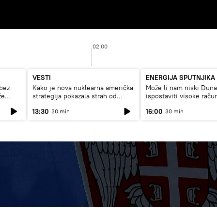
02:00
VESTI
ENERGIJA SPUTNJIKA
bez
Kako je nova nuklearna američka
Može li nam niski Dun
že
strategija pokazala strah od
ispostaviti visoke raču
Rusije?
struju, ili restrikcije
13:30
16:00
30 min
30 min