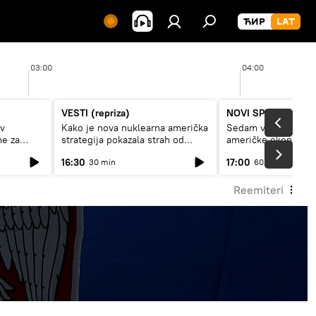
03:00
04:00
VESTI (repriza)
NOVI SPUTNJIK P
av
Kako je nova nuklearna američka
Sedam veličanstven
ne za
strategija pokazala strah od
američke ekonomij
Rusije?
16:30
17:00
30 min
60 min
Reemiteri