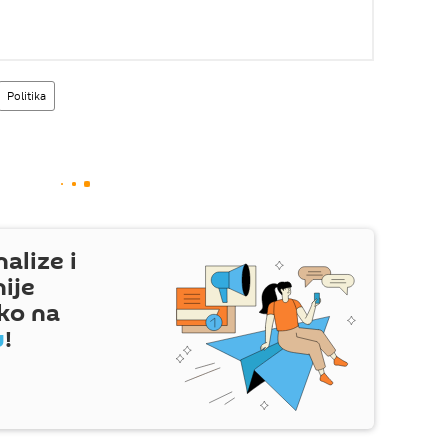
Politika
nalize i
nije
ko na
u
!