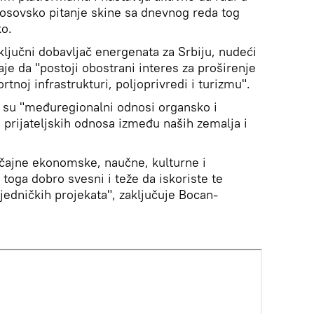
kosovsko pitanje skine sa dnevnog reda tog
ko.
ključni dobavljač energenata za Srbiju, nudeći
je da "postoji obostrani interes za proširenje
ortnoj infrastrukturi, poljoprivredi i turizmu".
a su "međuregionalni odnosi organsko i
 prijateljskih odnosa između naših zemalja i
ačajne ekonomske, naučne, kulturne i
toga dobro svesni i teže da iskoriste te
ajedničkih projekata", zaključuje Bocan-