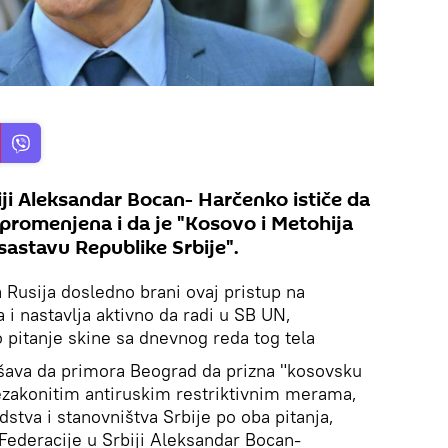
ji Aleksandar Bocan- Harčenko ističe da
epromenjena i da je "Kosovo i Metohija
astavu Republike Srbije".
Rusija dosledno brani ovaj pristup na
 nastavlja aktivno da radi u SB UN,
o pitanje skine sa dnevnog reda tog tela
šava da primora Beograd da prizna "kosovsku
nezakonitim antiruskim restriktivnim merama,
dstva i stanovništva Srbije po oba pitanja,
Federacije u Srbiji Aleksandar Bocan-