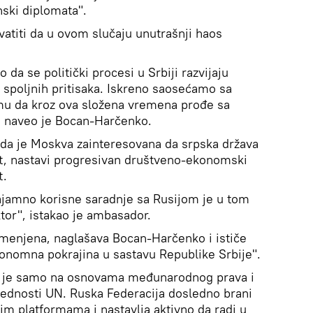
ski diplomata".
vatiti da u ovom slučaju unutrašnji haos
da se politički procesi u Srbiji razvijaju
 spoljnih pritisaka. Iskreno saosećamo sa
u da kroz ova složena vremena prođe sa
, naveo je Bocan-Harčenko.
 da je Moskva zainteresovana da srpska država
st, nastavi progresivan društveno-ekonomski
t.
ajamno korisne saradnje sa Rusijom je u tom
or", istakao je ambasador.
omenjena, naglašava Bocan-Harčenko i ističe
tonomna pokrajina u sastavu Republike Srbije".
 je samo na osnovama međunarodnog prava i
bednosti UN. Ruska Federacija dosledno brani
m platformama i nastavlja aktivno da radi u