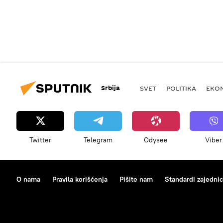
Srbija
SVET
POLITIKA
EKO
Twitter
Telegram
Odysee
Viber
O nama
Pravila korišćenja
Pišite nam
Standardi zajedni