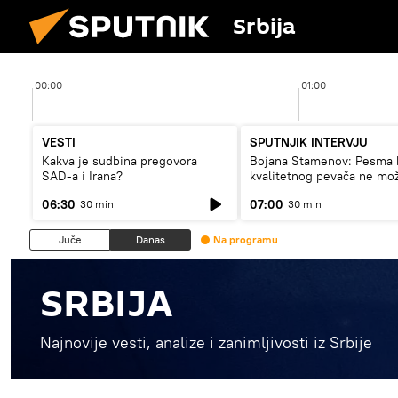
Srbija
00:00
01:00
VESTI
SPUTNJIK INTERVJU
Kakva je sudbina pregovora
Bojana Stamenov: Pesma 
SAD-a i Irana?
kvalitetnog pevača ne mo
dugo da živi
06:30
07:00
30 min
30 min
Juče
Danas
Na programu
SRBIJA
Najnovije vesti, analize i zanimljivosti iz Srbije