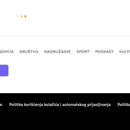
NOMIJA
DRUŠTVO
NAORUŽANJE
SPORT
PODKAST
KULT
ce
Politika korišćenja kolačića i automatskog prijavljivanja
Politik