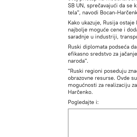
SB UN, sprečavajući da se 
tela", navodi Bocan-Harčen
Kako ukazuje, Rusija ostaje 
najbolje moguće cene i doda
saradnje u industriji, transp
Ruski diplomata podseća d
efikasno sredstvo za jačanje
naroda".
"Ruski regioni poseduju zn
obrazovne resurse. Ovde su 
mogućnosti za realizaciju z
Harčenko.
Pogledajte i: