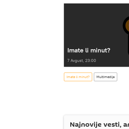
Imate li minut?
7 Avgust, 23:00
Imate li minut?
Multimedija
Najnovije vesti, a