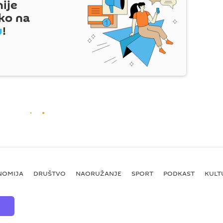
nije
ko na
u
!
NOMIJA
DRUŠTVO
NAORUŽANJE
SPORT
PODKAST
KULT