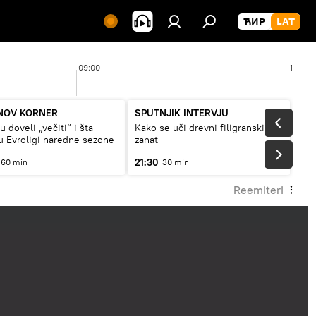
09:00
10:00
NOV KORNER
SPUTNJIK INTERVJU
 doveli „večiti“ i šta
Kako se uči drevni filigranski
 Evroligi naredne sezone
zanat
21:30
60 min
30 min
Reemiteri