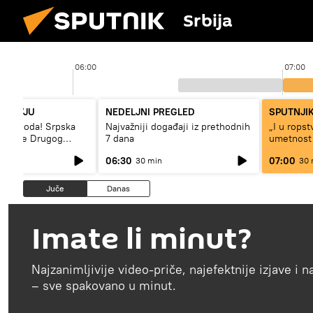
Srbija
06:00
07:00
NTERVJU
NEDELJNI PREGLED
SPUTNJIK
– sloboda! Srpska
Najvažniji događaji iz prethodnih
„I u rops
 vreme Drugog
7 dana
umetnost
a“
svetskog 
06:30
07:00
30 min
30 
Juče
Danas
Imate li minut?
Najzanimljivije video-priče, najefektnije izjave i 
– sve spakovano u minut.