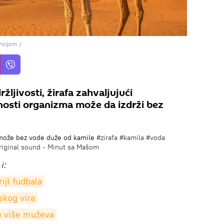
ncijom /
žljivosti, žirafa zahvaljujući
nosti organizma može da izdrži bez
može bez vode duže od kamile
#zirafa
#kamila
#voda
iginal sound - Minut sa Mašom
i:
riji fudbala
skog vira
e više muževa