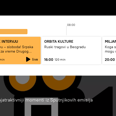
08:00
 INTERVJU
ORBITA KULTURE
MILJA
tvu – sloboda! Srpska
Ruski tragovi u Beogradu
Koga su
 za vreme Drugog
mogu u
rata“
live
16:00
20:00
min
120 min
najatraktivniji momenti iz Sputnjikovih emisija