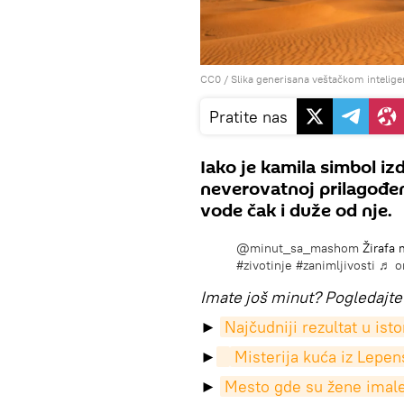
CC0
/ Slika generisana veštačkom intelige
Pratite nas
Iako je kamila simbol izdr
neverovatnoj prilagođe
vode čak i duže od nje.
@minut_sa_mashom
Žirafa 
#zivotinje
#zanimljivosti
♬ or
Imate još minut? Pogledajte 
►
Najčudniji rezultat u isto
►
Misterija kuća iz Lepen
►
Mesto gde su žene imal