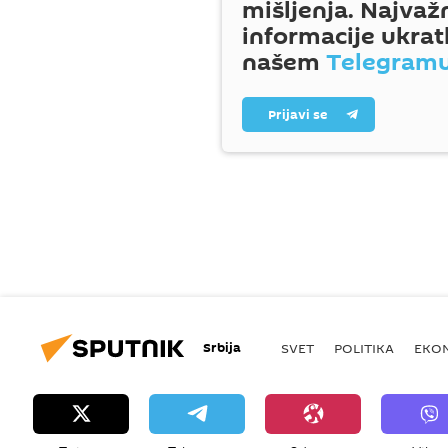
mišljenja. Najvaž
informacije ukrat
našem
Telegram
Prijavi se
Srbija
SVET
POLITIKA
EKO