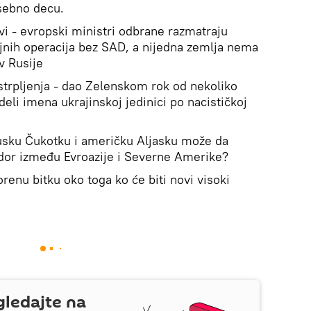
osebno decu.
vi - evropski ministri odbrane razmatraju
jnih operacija bez SAD, a nijedna zemlja nema
v Rusije
 strpljenja - dao Zelenskom rok od nekoliko
eli imena ukrajinskoj jedinici po nacističkoj
 rusku Čukotku i američku Aljasku može da
idor između Evroazije i Severne Amerike?
renu bitku oko toga ko će biti novi visoki
gledajte na