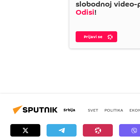
slobodnoj video-
Odisi
!
Prijavi se
Srbija
SVET
POLITIKA
EKO