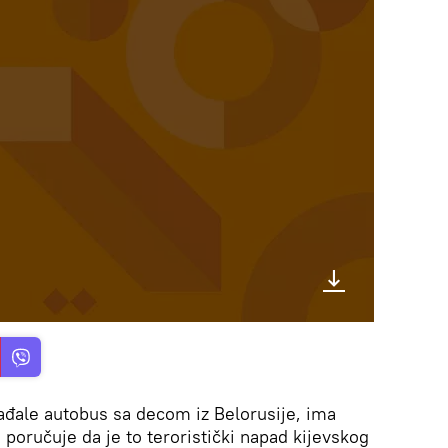
ađale autobus sa decom iz Belorusije, ima
 poručuje da je to teroristički napad kijevskog