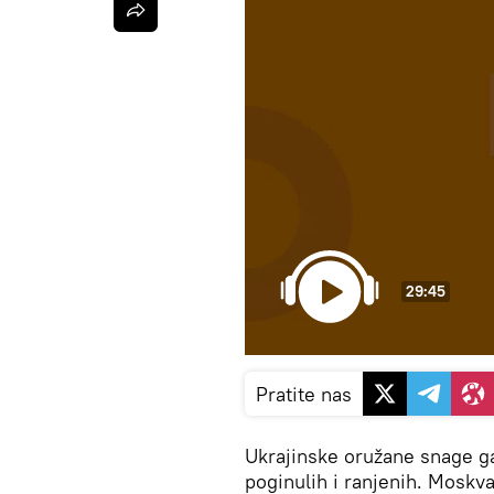
29:45
Pratite nas
Ukrajinske oružane snage g
poginulih i ranjenih. Moskva