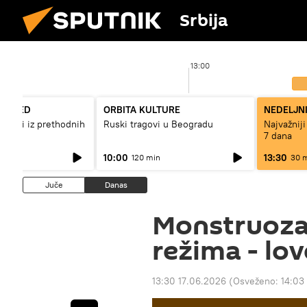
Srbija
00
13:00
REGLED
ORBITA KULTURE
NEDELJN
gađaji iz prethodnih
Ruski tragovi u Beogradu
Najvažniji
7 dana
10:00
13:30
120 min
30 
Juče
Danas
Monstruozan
režima - lov
13:30 17.06.2026
(Osveženo:
14:03