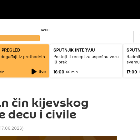
14:00
I PREGLED
SPUTNJIK INTERVJU
SPUTN
 događaji iz prethodnih
Postoji li recept za uspešnu vezu
Radmil
ili brak
svemu
live
16:00
17:00
min
60 min
 čin kijevskog
e decu i civile
 17.06.2026
)