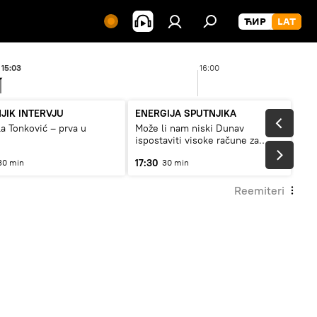
15:03
16:00
JIK INTERVJU
ENERGIJA SPUTNJIKA
a Tonković – prva u
Može li nam niski Dunav
ispostaviti visoke račune za
struju, ili restrikcije
17:30
30 min
30 min
Reemiteri