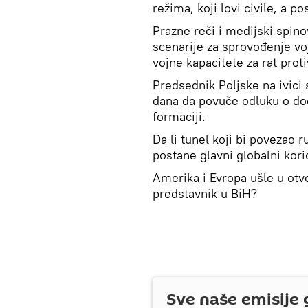
režima, koji lovi civile, a p
Prazne reči i medijski spino
scenarije za sprovođenje vo
vojne kapacitete za rat proti
Predsednik Poljske na ivici
dana da povuče odluku o dod
formaciji.
Da li tunel koji bi povezao
postane glavni globalni kor
Amerika i Evropa ušle u otvo
predstavnik u BiH?
Sve naše emisije 