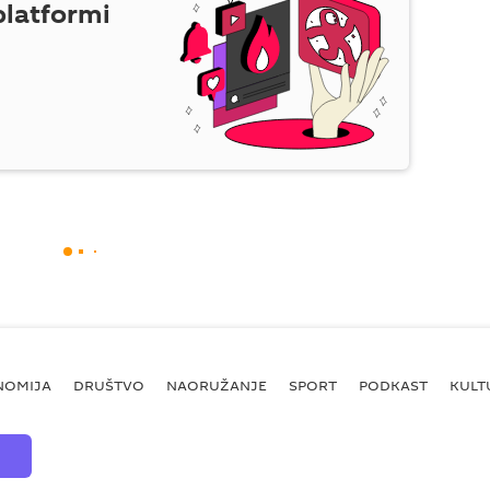
platformi
NOMIJA
DRUŠTVO
NAORUŽANJE
SPORT
PODKAST
KULT