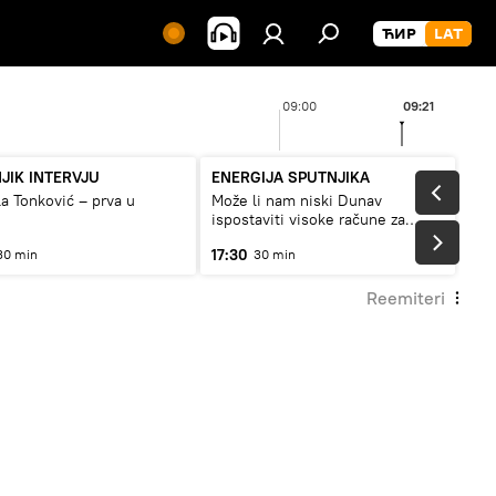
09:00
09:21
JIK INTERVJU
ENERGIJA SPUTNJIKA
a Tonković – prva u
Može li nam niski Dunav
ispostaviti visoke račune za
struju, ili restrikcije
17:30
30 min
30 min
Reemiteri