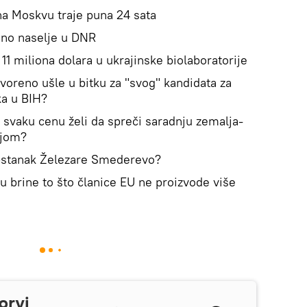
na Moskvu traje puna 24 sata
dno naselje u DNR
11 miliona dolara u ukrajinske biolaboratorije
voreno ušle u bitku za "svog" kandidata za
ka u BIH?
po svaku cenu želi da spreči saradnju zemalja-
ijom?
opstanak Železare Smederevo?
 brine to što članice EU ne proizvode više
prvi