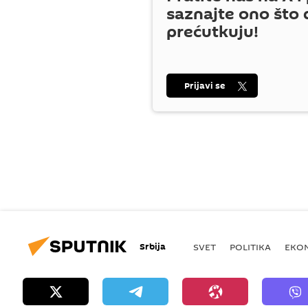
saznajte ono što 
prećutkuju!
Prijavi se
Srbija
SVET
POLITIKA
EKO