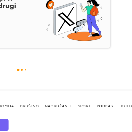
drugi
NOMIJA
DRUŠTVO
NAORUŽANJE
SPORT
PODKAST
KULT