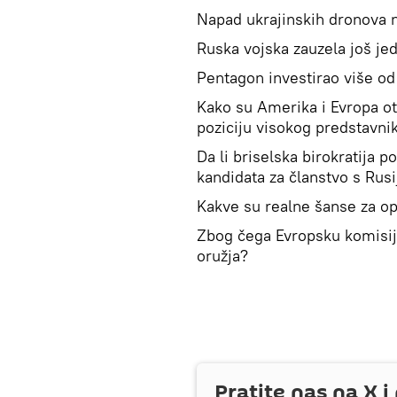
Napad ukrajinskih dronova 
Ruska vojska zauzela još je
Pentagon investirao više od 
Kako su Amerika i Evropa ot
poziciju visokog predstavni
Da li briselska birokratija 
kandidata za članstvo s Rus
Kakve su realne šanse za 
Zbog čega Evropsku komisiju
oružja?
Pratite nas na
X
i 