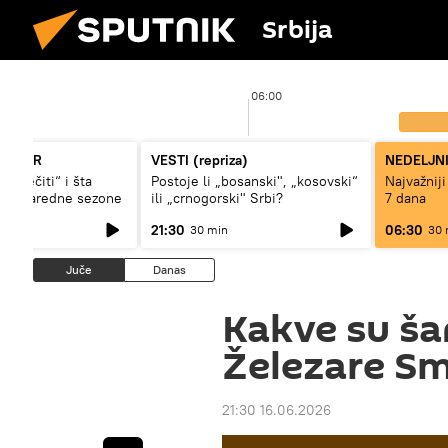
Srbija
06:00
KORNER
VESTI (repriza)
NEDELJN
i „večiti“ i šta
Postoje li „bosanski", „kosovski“
Najvažniji
igi naredne sezone
ili „crnogorski" Srbi?
7 dana
21:30
06:30
30 min
30 
Juče
Danas
Kakve su ša
Železare S
21:30 16.06.2026