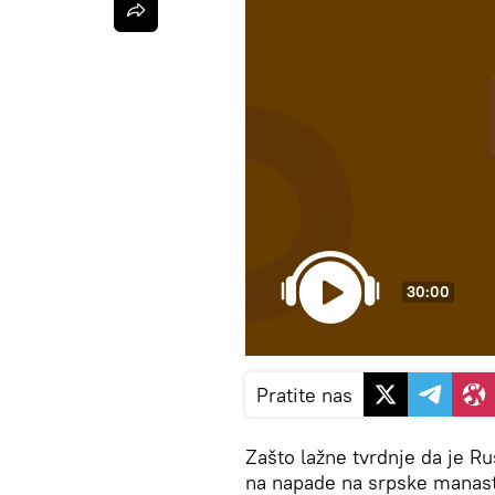
30:00
Pratite nas
Zašto lažne tvrdnje da je Ru
na napade na srpske manast