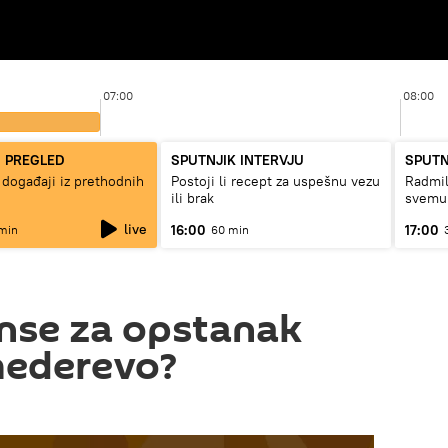
07:00
08:00
I PREGLED
SPUTNJIK INTERVJU
SPUTN
 događaji iz prethodnih
Postoji li recept za uspešnu vezu
Radmil
ili brak
svemu
live
16:00
17:00
min
60 min
nse za opstanak
mederevo?