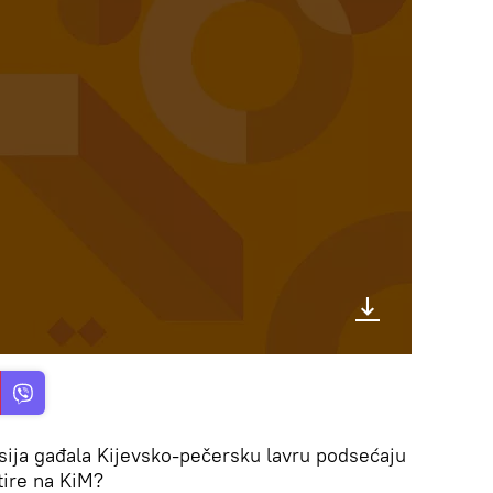
sija gađala Kijevsko-pečersku lavru podsećaju
ire na KiM?