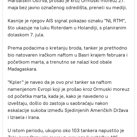
Maršalskih Ostrva, prošao je kroz Ormuski moreuz 27.
maja bez javno označenog odredišta, preneli su mediji.
Kasnije je njegov AIS signal pokazao oznaku "NL RTM",
što ukazuje na luku Roterdam u Holandiji, s planiranim
dolaskom 7. jula.
Prema podacima o kretanju broda, tanker je prethodno
bio natovaren iračkom naftom u Basri krajem februara i
početkom marta, a trenutno se nalazi kod obale
Madagaskara.
"Kpler" je naveo da je ovo prvi tanker sa naftom
namenjenom Evropi koji je prošao kroz Ormuski moreuz
od početka marta, kada je, kako je navedeno u
izveštaju, došlo do zastoja u saobraćaju nakon
eskalacije sukoba između Sjedinjenih Američkih Država
i Izraela i Irana.
U istom periodu, ukupno oko 103 tankera napustilo je