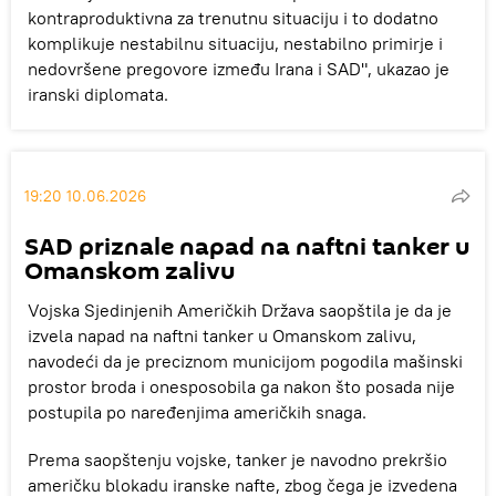
kontraproduktivna za trenutnu situaciju i to dodatno
komplikuje nestabilnu situaciju, nestabilno primirje i
nedovršene pregovore između Irana i SAD", ukazao je
iranski diplomata.
19:20 10.06.2026
SAD priznale napad na naftni tanker u
Omanskom zalivu
Vojska Sjedinjenih Američkih Država saopštila je da je
izvela napad na naftni tanker u Omanskom zalivu,
navodeći da je preciznom municijom pogodila mašinski
prostor broda i onesposobila ga nakon što posada nije
postupila po naređenjima američkih snaga.
Prema saopštenju vojske, tanker je navodno prekršio
američku blokadu iranske nafte, zbog čega je izvedena