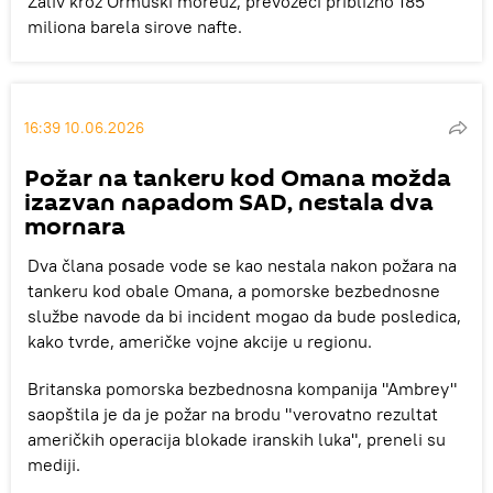
Zaliv kroz Ormuski moreuz, prevozeći približno 185
miliona barela sirove nafte.
16:39 10.06.2026
Požar na tankeru kod Omana možda
izazvan napadom SAD, nestala dva
mornara
Dva člana posade vode se kao nestala nakon požara na
tankeru kod obale Omana, a pomorske bezbednosne
službe navode da bi incident mogao da bude posledica,
kako tvrde, američke vojne akcije u regionu.
Britanska pomorska bezbednosna kompanija "Ambrey"
saopštila je da je požar na brodu "verovatno rezultat
američkih operacija blokade iranskih luka", preneli su
mediji.