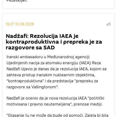
Pezeškijan.
19:27 10.06.2026
Nadžafi: Rezolucija IAEA je
kontraproduktivna i prepreka je za
razgovore sa SAD
Iranski ambasadoru u Međunarodnoj agenciji
Ujedinjenih nacija za atomsku energiju (IAEA) Reza
Nadžafi izjavio je danas da je rezolucija IAEA, kojom se
zahteva pristup iranskim nuklearnim objektima,
"kontraproduktivna" i da predstavlja "prepreku za
razgovore sa Vašingtonom".
Nadžafi je ocenio da je nova rezolucija IAEA "politički
motivisana i pravno neutemeljena", prenose mediji.
"Glasanje tu ne može da bude od pomoći. Zaista bi bila