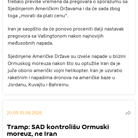
trebalo previše vremena da pregovara o sporazumu sa
Sjedinjenim Američkim Državama i da će sada zbog
toga „morati da plati cenu“.
Iran je saopštio da će ponovo proceniti dalji nastavak
pregovora sa Vašingtonom nakon najnovijih
međusobnih napada.
Sjedinjene Američke Države su izvele napade u blizini
Ormuskog moreuza nakon što su optužile Iran da je
juče oborio američki vojni helikopter. Iran je uzvratio
raketnim i napadima dronova na američke baze u
Jordanu, Kuvajtu i Bahreinu.
20:05 10.06.2026
Tramp: SAD kontrolišu Ormuski
moreuz, ne Iran