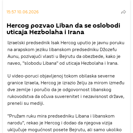
15:57 10.06.2026
Hercog pozvao Liban da se oslobodi
uticaja Hezbolaha i Irana
Izraelski predsednik Isak Hercog uputio je javnu poruku
na arapskom jeziku libanskom predsedniku Džozefu
Aunu, pozivajući vlasti u Bejrutu da obezbede, kako je
naveo, "slobodu Libana" od uticaja Hezbolaha i Irana.
U video-poruci objavljenoj tokom obilaska severne
granice Izraela, Hercog je izrazio želju za mirom između
dve zemlje i poručio da je odgovornost libanskog
rukovodstva da očuva suverenitet i nezavisnost države,
preneli su mediji.
"Pružam ruku mira predsedniku Libana i libanskom
narodu", rekao je Hercog i dodao da njegova vizija
uključuje mogućnost posete Bejrutu, ali samo ukoliko