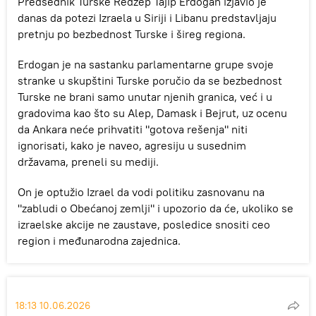
Predsednik Turske Redžep Tajip Erdogan izjavio je
danas da potezi Izraela u Siriji i Libanu predstavljaju
pretnju po bezbednost Turske i šireg regiona.
Erdogan je na sastanku parlamentarne grupe svoje
stranke u skupštini Turske poručio da se bezbednost
Turske ne brani samo unutar njenih granica, već i u
gradovima kao što su Alep, Damask i Bejrut, uz ocenu
da Ankara neće prihvatiti "gotova rešenja" niti
ignorisati, kako je naveo, agresiju u susednim
državama, preneli su mediji.
On je optužio Izrael da vodi politiku zasnovanu na
"zabludi o Obećanoj zemlji" i upozorio da će, ukoliko se
izraelske akcije ne zaustave, posledice snositi ceo
region i međunarodna zajednica.
18:13 10.06.2026