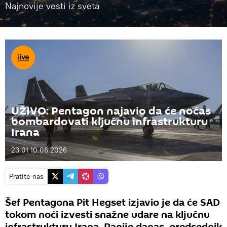
Najnovije vesti iz sveta
UŽIVO: Pentagon najavio da će noćas
bombardovati ključnu infrastrukturu
Irana
23:01 10.06.2026
Pratite nas
Šef Pentagona Pit Hegset izjavio je da će SAD
tokom noći izvesti snažne udare na ključnu