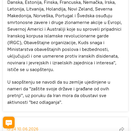
Danska, Estonija, Finska, Francuska, Nemačka, Irska,
Letonija, Litvanija, Holandija, Novi Zeland, Severna
Makedonija, Norveška, Portugal i Švedska osuđuju
smrtonosne zavere i druge zlonamerne akcije u Evropi,
Severnoj Americi i Australiji koje su sproveli pripadnici
Iranskog korpusa islamske revolucionarne garde
(IRGC), Obaveštajne organizacije, Kuds snaga i
Ministarstva obaveštajnih poslova i bezbednosti,
uključujući i one usmerene protiv iranskih disidenata,
novinara i jevrejskih i izraelskih zajednica i interesa",
ističe se u saopštenju.
U saopštenju se navodi da su zemlje ujedinjene u
nameri da "zaštite svoje države i građane od ovih
pretnji", uz poruku da Iran mora da obustavi sve
aktivnosti "bez odlaganja".
15:24 10.06.2026