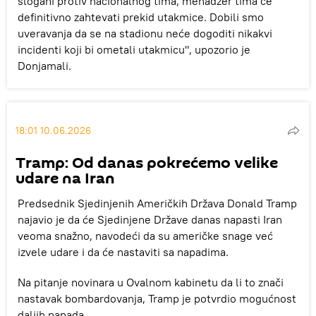
slogani protiv nacionalnog tima, menadžer tima će
definitivno zahtevati prekid utakmice. Dobili smo
uveravanja da se na stadionu neće dogoditi nikakvi
incidenti koji bi ometali utakmicu", upozorio je
Donjamali.
18:01 10.06.2026
Tramp: Od danas pokrećemo velike
udare na Iran
Predsednik Sjedinjenih Američkih Država Donald Tramp
najavio je da će Sjedinjene Države danas napasti Iran
veoma snažno, navodeći da su američke snage već
izvele udare i da će nastaviti sa napadima.
Na pitanje novinara u Ovalnom kabinetu da li to znači
nastavak bombardovanja, Tramp je potvrdio mogućnost
daljih napada.