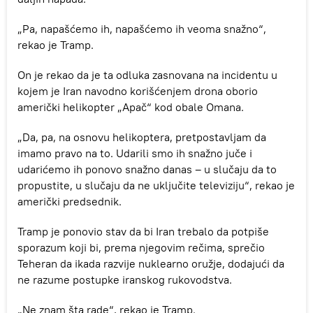
„Pa, napašćemo ih, napašćemo ih veoma snažno“,
rekao je Tramp.
On je rekao da je ta odluka zasnovana na incidentu u
kojem je Iran navodno korišćenjem drona oborio
američki helikopter „Apač“ kod obale Omana.
„Da, pa, na osnovu helikoptera, pretpostavljam da
imamo pravo na to. Udarili smo ih snažno juče i
udarićemo ih ponovo snažno danas – u slučaju da to
propustite, u slučaju da ne uključite televiziju“, rekao je
američki predsednik.
Tramp je ponovio stav da bi Iran trebalo da potpiše
sporazum koji bi, prema njegovim rečima, sprečio
Teheran da ikada razvije nuklearno oružje, dodajući da
ne razume postupke iranskog rukovodstva.
„Ne znam šta rade“, rekao je Tramp.