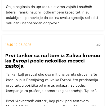
On je naglasio da uprkos ubistvima vojnih i naučnih
lidera, iranski naučni i odbrambeni kapaciteti nisu
oslabljeni i ponovio je da će "na svaku agresiju uslediti
odlučan i neposredan odgovor".
16:40 10.06.2026
Prvi tanker sa naftom iz Zaliva krenuo
ka Evropi posle nekoliko meseci
zastoja
Tanker koji prevozi oko dva miliona barela sirove nafte
krenuo je iz Persijskog zaliva ka Evropi, što predstavlja
prvu takvu pošiljku od marta, pokazali su podaci
kompanije za praćenje pomorskog saobraćaja "Kpler".
Brod "Advantadž Viktori", koji plovi pod zastavom