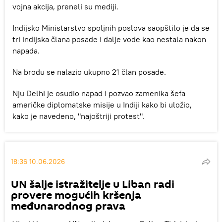
vojna akcija, preneli su mediji.
Indijsko Ministarstvo spoljnih poslova saopštilo je da se
tri indijska člana posade i dalje vode kao nestala nakon
napada.
Na brodu se nalazio ukupno 21 član posade.
Nju Delhi je osudio napad i pozvao zamenika šefa
američke diplomatske misije u Indiji kako bi uložio,
kako je navedeno, "najoštriji protest".
18:36 10.06.2026
UN šalje istražitelje u Liban radi
provere mogućih kršenja
međunarodnog prava