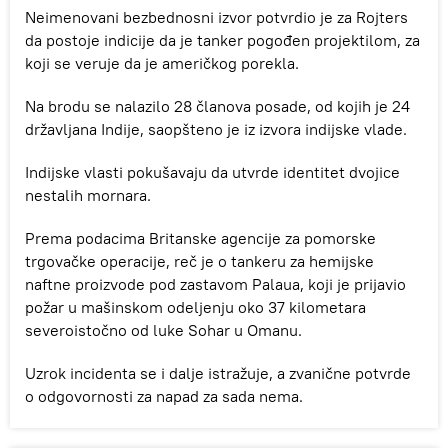
Neimenovani bezbednosni izvor potvrdio je za Rojters
da postoje indicije da je tanker pogođen projektilom, za
koji se veruje da je američkog porekla.
Na brodu se nalazilo 28 članova posade, od kojih je 24
državljana Indije, saopšteno je iz izvora indijske vlade.
Indijske vlasti pokušavaju da utvrde identitet dvojice
nestalih mornara.
Prema podacima Britanske agencije za pomorske
trgovačke operacije, reč je o tankeru za hemijske
naftne proizvode pod zastavom Palaua, koji je prijavio
požar u mašinskom odeljenju oko 37 kilometara
severoistočno od luke Sohar u Omanu.
Uzrok incidenta se i dalje istražuje, a zvanične potvrde
o odgovornosti za napad za sada nema.