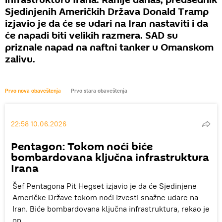
infrastrukturu Irana. Ranije danas, predsednik
Sjedinjenih Američkih Država Donald Tramp
izjavio je da će se udari na Iran nastaviti i da
će napadi biti velikih razmera. SAD su
priznale napad na naftni tanker u Omanskom
zalivu.
Prvo nova obaveštenja
Prvo stara obaveštenja
22:58 10.06.2026
Pentagon: Tokom noći biće
bombardovana ključna infrastruktura
Irana
Šef Pentagona Pit Hegset izjavio je da će Sjedinjene
Američke Države tokom noći izvesti snažne udare na
Iran. Biće bombardovana ključna infrastruktura, rekao je
on.