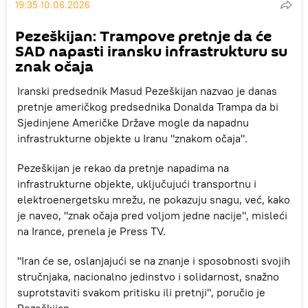
19:35 10.06.2026
Pezeškijan: Trampove pretnje da će
SAD napasti iransku infrastrukturu su
znak očaja
Iranski predsednik Masud Pezeškijan nazvao je danas
pretnje američkog predsednika Donalda Trampa da bi
Sjedinjene Američke Države mogle da napadnu
infrastrukturne objekte u Iranu "znakom očaja".
Pezeškijan je rekao da pretnje napadima na
infrastrukturne objekte, uključujući transportnu i
elektroenergetsku mrežu, ne pokazuju snagu, već, kako
je naveo, "znak očaja pred voljom jedne nacije", misleći
na Irance, prenela je Press TV.
"Iran će se, oslanjajući se na znanje i sposobnosti svojih
stručnjaka, nacionalno jedinstvo i solidarnost, snažno
suprotstaviti svakom pritisku ili pretnji", poručio je