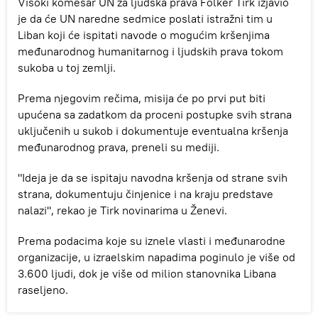
Visoki komesar UN za ljudska prava Folker Tirk izjavio
je da će UN naredne sedmice poslati istražni tim u
Liban koji će ispitati navode o mogućim kršenjima
međunarodnog humanitarnog i ljudskih prava tokom
sukoba u toj zemlji.
Prema njegovim rečima, misija će po prvi put biti
upućena sa zadatkom da proceni postupke svih strana
uključenih u sukob i dokumentuje eventualna kršenja
međunarodnog prava, preneli su mediji.
"Ideja je da se ispitaju navodna kršenja od strane svih
strana, dokumentuju činjenice i na kraju predstave
nalazi", rekao je Tirk novinarima u Ženevi.
Prema podacima koje su iznele vlasti i međunarodne
organizacije, u izraelskim napadima poginulo je više od
3.600 ljudi, dok je više od milion stanovnika Libana
raseljeno.