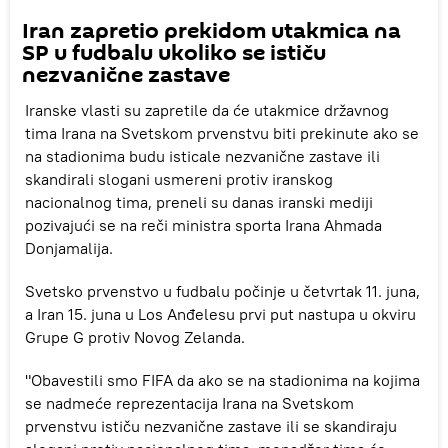
Iran zapretio prekidom utakmica na
SP u fudbalu ukoliko se ističu
nezvanične zastave
Iranske vlasti su zapretile da će utakmice državnog
tima Irana na Svetskom prvenstvu biti prekinute ako se
na stadionima budu isticale nezvanične zastave ili
skandirali slogani usmereni protiv iranskog
nacionalnog tima, preneli su danas iranski mediji
pozivajući se na reči ministra sporta Irana Ahmada
Donjamalija.
Svetsko prvenstvo u fudbalu počinje u četvrtak 11. juna,
a Iran 15. juna u Los Anđelesu prvi put nastupa u okviru
Grupe G protiv Novog Zelanda.
"Obavestili smo FIFA da ako se na stadionima na kojima
se nadmeće reprezentacija Irana na Svetskom
prvenstvu ističu nezvanične zastave ili se skandiraju