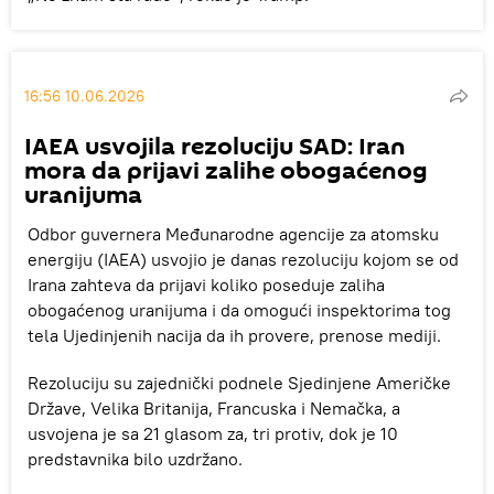
16:56 10.06.2026
IAEA usvojila rezoluciju SAD: Iran
mora da prijavi zalihe obogaćenog
uranijuma
Odbor guvernera Međunarodne agencije za atomsku
energiju (IAEA) usvojio je danas rezoluciju kojom se od
Irana zahteva da prijavi koliko poseduje zaliha
obogaćenog uranijuma i da omogući inspektorima tog
tela Ujedinjenih nacija da ih provere, prenose mediji.
Rezoluciju su zajednički podnele Sjedinjene Američke
Države, Velika Britanija, Francuska i Nemačka, a
usvojena je sa 21 glasom za, tri protiv, dok je 10
predstavnika bilo uzdržano.