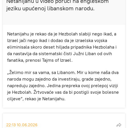
Netanijahu u video poruci na engleskom
jeziku upućenoj libanskom narodu.
Netanijahu je rekao da je Hezbolah slabiji nego ikad, a
Izrael jači nego ikad i dodao da je izraelska vojska
eliminisala skoro deset hiljada pripadnika Hezbolaha i
da nastavlja da sistematski čisti Južni Liban od ovih
fanatika, prenosi Tajms of Izrael.
„Želimo mir sa vama, sa Libanom. Mir u kome naša dva
naroda mogu zajedno da investiraju, grade zajedno,
napreduju zajedno. Jedina prepreka ovoj prelepoj viziji
je Hezbolah. Žrtvovaće vas da bi postigli svoje bolesne
ciljeve“, rekao je Netanijahu.
22:13 10.06.2026