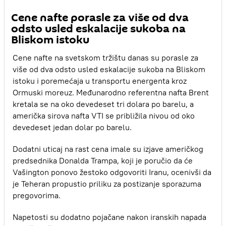
Cene nafte porasle za više od dva
odsto usled eskalacije sukoba na
Bliskom istoku
Cene nafte na svetskom tržištu danas su porasle za
više od dva odsto usled eskalacije sukoba na Bliskom
istoku i poremećaja u transportu energenta kroz
Ormuski moreuz. Međunarodno referentna nafta Brent
kretala se na oko devedeset tri dolara po barelu, a
američka sirova nafta VTI se približila nivou od oko
devedeset jedan dolar po barelu.
Dodatni uticaj na rast cena imale su izjave američkog
predsednika Donalda Trampa, koji je poručio da će
Vašington ponovo žestoko odgovoriti Iranu, ocenivši da
je Teheran propustio priliku za postizanje sporazuma
pregovorima.
Napetosti su dodatno pojačane nakon iranskih napada