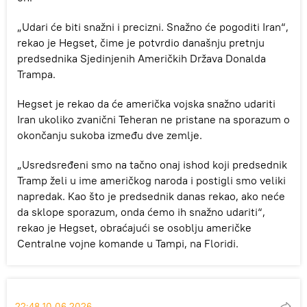
„Udari će biti snažni i precizni. Snažno će pogoditi Iran“,
rekao je Hegset, čime je potvrdio današnju pretnju
predsednika Sjedinjenih Američkih Država Donalda
Trampa.
Hegset je rekao da će američka vojska snažno udariti
Iran ukoliko zvanični Teheran ne pristane na sporazum o
okončanju sukoba između dve zemlje.
„Usredsređeni smo na tačno onaj ishod koji predsednik
Tramp želi u ime američkog naroda i postigli smo veliki
napredak. Kao što je predsednik danas rekao, ako neće
da sklope sporazum, onda ćemo ih snažno udariti“,
rekao je Hegset, obraćajući se osoblju američke
Centralne vojne komande u Tampi, na Floridi.
22:48 10.06.2026