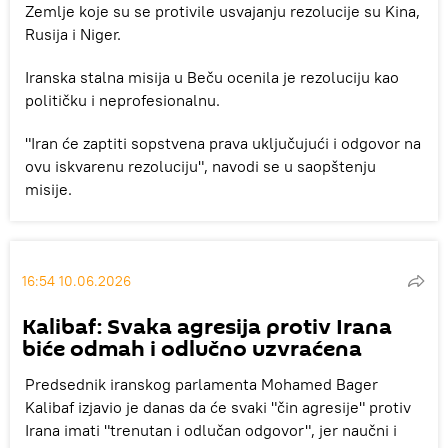
Zemlje koje su se protivile usvajanju rezolucije su Kina,
Rusija i Niger.
Iranska stalna misija u Beču ocenila je rezoluciju kao
političku i neprofesionalnu.
"Iran će zaptiti sopstvena prava uključujući i odgovor na
ovu iskvarenu rezoluciju", navodi se u saopštenju
misije.
16:54 10.06.2026
Kalibaf: Svaka agresija protiv Irana
biće odmah i odlučno uzvraćena
Predsednik iranskog parlamenta Mohamed Bager
Kalibaf izjavio je danas da će svaki "čin agresije" protiv
Irana imati "trenutan i odlučan odgovor", jer naučni i