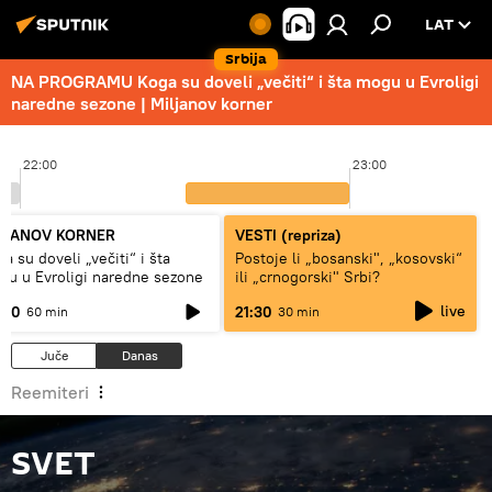
LAT
Srbija
NA PROGRAMU Koga su doveli „večiti“ i šta mogu u Evroligi
naredne sezone | Miljanov korner
22:00
23:00
LJANOV KORNER
VESTI (repriza)
a su doveli „večiti“ i šta
Postoje li „bosanski", „kosovski“
gu u Evroligi naredne sezone
ili „crnogorski" Srbi?
live
:00
21:30
60 min
30 min
Juče
Danas
Reemiteri
SVET