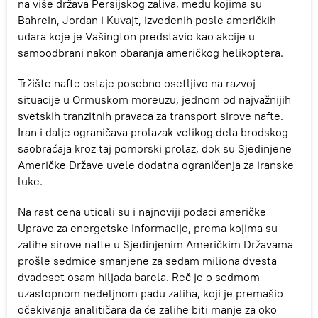
na više država Persijskog zaliva, među kojima su
Bahrein, Jordan i Kuvajt, izvedenih posle američkih
udara koje je Vašington predstavio kao akcije u
samoodbrani nakon obaranja američkog helikoptera.
Tržište nafte ostaje posebno osetljivo na razvoj
situacije u Ormuskom moreuzu, jednom od najvažnijih
svetskih tranzitnih pravaca za transport sirove nafte.
Iran i dalje ograničava prolazak velikog dela brodskog
saobraćaja kroz taj pomorski prolaz, dok su Sjedinjene
Američke Države uvele dodatna ograničenja za iranske
luke.
Na rast cena uticali su i najnoviji podaci američke
Uprave za energetske informacije, prema kojima su
zalihe sirove nafte u Sjedinjenim Američkim Državama
prošle sedmice smanjene za sedam miliona dvesta
dvadeset osam hiljada barela. Reč je o sedmom
uzastopnom nedeljnom padu zaliha, koji je premašio
očekivanja analitičara da će zalihe biti manje za oko