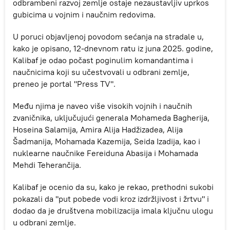
odbrambeni razvoj zemlje ostaje nezaustavljiv uprkos
gubicima u vojnim i naučnim redovima.
U poruci objavljenoj povodom sećanja na stradale u,
kako je opisano, 12-dnevnom ratu iz juna 2025. godine,
Kalibaf je odao počast poginulim komandantima i
naučnicima koji su učestvovali u odbrani zemlje,
preneo je portal "Press TV".
Među njima je naveo više visokih vojnih i naučnih
zvaničnika, uključujući generala Mohameda Bagherija,
Hoseina Salamija, Amira Alija Hadžizadea, Alija
Šadmanija, Mohamada Kazemija, Seida Izadija, kao i
nuklearne naučnike Fereiduna Abasija i Mohamada
Mehdi Teherančija.
Kalibaf je ocenio da su, kako je rekao, prethodni sukobi
pokazali da "put pobede vodi kroz izdržljivost i žrtvu" i
dodao da je društvena mobilizacija imala ključnu ulogu
u odbrani zemlje.