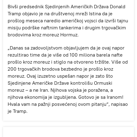
Bivši predsednik Sjedinjenih Američkih Država Donald
Tramp objavio je na društvenoj mreži Istina da je
prošlog meseca naredio američkoj vojsci da izvrši tajnu
misiju podrške naftnim tankerima i drugim trgovačkim
brodovima kroz moreuz Hormuz.
„Danas sa zadovoljstvom objavljujem da je ovaj napor
rezultirao time da je više od 100 miliona barela nafte
prošlo kroz moreuz i stiglo na otvoreno tržište. Više od
200 trgovačkih brodova bezbedno je prošlo kroz
moreuz. Ovaj izuzetno uspešan napor je zato što
Sjedinjene Američke Države kontrolišu Ormuski
moreuz – a ne Iran. Njihova vojska je poražena, a
njihova ekonomija je izgubljena. Gotovo je sa Iranom!
Hvala vam na pažnji posvećenoj ovom pitanju“, napisao
je Tramp.