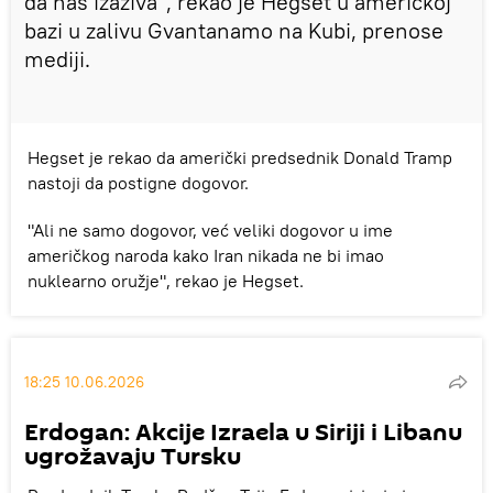
da nas izaziva", rekao je Hegset u američkoj
bazi u zalivu Gvantanamo na Kubi, prenose
mediji.
Hegset je rekao da američki predsednik Donald Tramp
nastoji da postigne dogovor.
"Ali ne samo dogovor, već veliki dogovor u ime
američkog naroda kako Iran nikada ne bi imao
nuklearno oružje", rekao je Hegset.
18:25 10.06.2026
Erdogan: Akcije Izraela u Siriji i Libanu
ugrožavaju Tursku