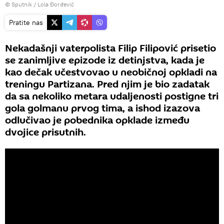
© Sputnik / Lola Đorđević
Pratite nas
Nekadašnji vaterpolista Filip Filipović prisetio
se zanimljive epizode iz detinjstva, kada je
kao dečak učestvovao u neobičnoj opkladi na
treningu Partizana. Pred njim je bio zadatak
da sa nekoliko metara udaljenosti postigne tri
gola golmanu prvog tima, a ishod izazova
odlučivao je pobednika opklade između
dvojice prisutnih.