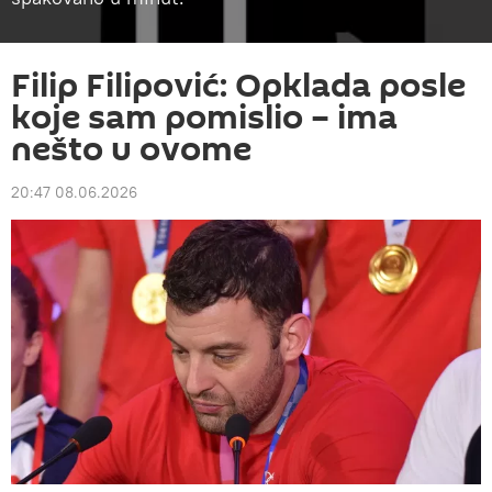
Filip Filipović: Opklada posle
koje sam pomislio – ima
nešto u ovome
20:47 08.06.2026