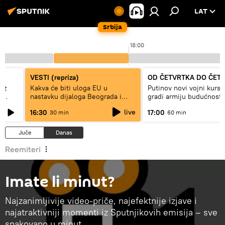
LAT
Srbija
18:00
VESTI (repriza)
OD ČETVRTKA DO ČET
ez
Kakva će biti uloga EU u
Putinov novi vojni kurs 
e
nastavku dijaloga Beograda i
gradi armiju budućnosti
Prištine?
live
16:30
17:00
30 min
60 min
Juče
Danas
Reemiteri
Imate li minut?
Najzanimljivije video-priče, najefektnije izjave i
najatraktivniji momenti iz Sputnjikovih emisija – sve
spakovano u minut.