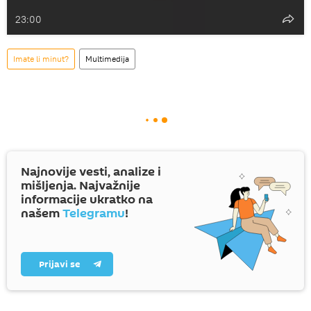
23:00
Imate li minut?
Multimedija
Najnovije vesti, analize i
mišljenja. Najvažnije
informacije ukratko na
našem
Telegramu
!
Prijavi se