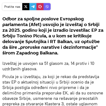
Pratite nas
Odbor za spoljne poslove Evropskog
parlamenta (Afet) usvojio je izveštaj o Srbiji
za 2025. godinu koji je izradio izvestilac EP za
Srbiju Tonino Picula, a u kom se kritikuje
delovanje Sputnjika i RT Balkan, uz optužbe
da šire „proruske narative i dezinformacije“
širom Zapadnog Balkana.
Izveštaj je usvojen sa 51 glasom za, 14 protiv i 10
uzdržanih glasova.
Picula je u izveštaju, za koji je rekao da predstavlja
stav EP o aktuelnoj situaciji u Srbiji ocenio da je
Srbija postigla određeni nivo pripreme i da je
delimično primenila preporuke EK, ali da su osnovne
obaveze Srbije, usmerene na rešavanje preostalih
prepreka za otvaranje Klastera 3, ostale uglavnom