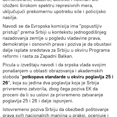
izloženi širokom spektru represivnih mera,
uključujući prekomernu upotrebu sile i policijsko
nasilje.
Navodi se da Evropska komisija ima "popustljiv
pristup" prema Srbiji u kontekstu jednogodišnjeg
nazadovanja zemlje u pogledu vladavine prava,
demokratije i osnovnih prava i poziva je da obustavi
dalje isplate sredstava za Srbiju u okviru Programa
reformi i rasta za Zapadni Balkan.
Picula u izveštaju navodi i da srpska vlada svojim
ponašanjem u oblasti obrazovanja i akademskih
sloboda "
potkopava standarde u okviru poglavlja 25 i
26
", koja su jedina dva poglavlja koja je Srbija
privremeno zatvorila, zbog čega poziva EK da
proceni da li su uslovi za privremeno zatvaranje
poglavlja 25 i 26 i dalje ispunjeni.
Istovremeno poziva Srbiju da obezbedi poštovanje
prava svih nacionalnih manjina u praksi, ocenjuje i