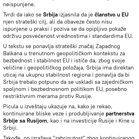
neispunjene.
Tvrdi da iako se
Srbija
izjasnila da je
članstvo u EU
njen strateški cilj, ali da obaveze često nisu
ispunjene u praksi i poziva se da opipljivo pokaže
održivu posvećenost vrednostima i standardima EU.
U tekstu se ponavlja strateški značaj Zapadnog
Balkana u trenutnom geopolitičkom kontekstu za
bezbednost i stabilnost EU i ističe da, zbog svoje
veličine i geopolitičkog položaja, Srbija ima direktan
uticaj na ukupnu stabilnost regiona i ponavlja da bi
Srbija trebalo potpuno da se uskladi sa zajedničkom
spoljnom i bezbednosnom politikom EU, posebno
restriktivnim merama protiv Rusije.
Picula u izveštaju ukazuje na, kako je rekao,
kontinuirane bliske veze i produbljivanje
partnerstva
Srbije sa Rusijom
, kao i na investicije Rusije i Kine u
Srbiji.
Takođe, on izražava "zabrinutost" zbog kontinuiranog