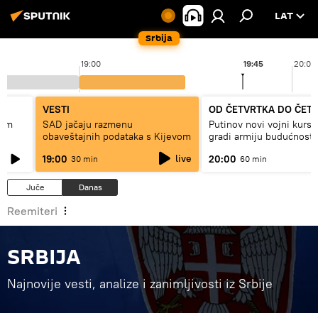
LAT
Srbija
19:00
19:45
20:00
VESTI
OD ČETVRTKA DO ČET
lom
SAD jačaju razmenu
Putinov novi vojni kurs 
obaveštajnih podataka s Kijevom
gradi armiju budućnosti
live
19:00
20:00
30 min
60 min
Juče
Danas
Reemiteri
SRBIJA
Najnovije vesti, analize i zanimljivosti iz Srbije