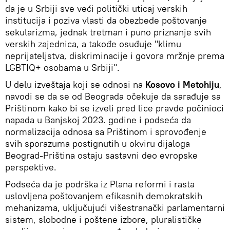
da je u Srbiji sve veći politički uticaj verskih
institucija i poziva vlasti da obezbede poštovanje
sekularizma, jednak tretman i puno priznanje svih
verskih zajednica, a takođe osuđuje "klimu
neprijateljstva, diskriminacije i govora mržnje prema
LGBTIQ+ osobama u Srbiji".
U delu izveštaja koji se odnosi na
Kosovo i Metohiju
,
navodi se da se od Beograda očekuje da sarađuje sa
Prištinom kako bi se izveli pred lice pravde počinioci
napada u Banjskoj 2023. godine i podseća da
normalizacija odnosa sa Prištinom i sprovođenje
svih sporazuma postignutih u okviru dijaloga
Beograd-Priština ostaju sastavni deo evropske
perspektive.
Podseća da je podrška iz Plana reformi i rasta
uslovljena poštovanjem efikasnih demokratskih
mehanizama, uključujući višestranački parlamentarni
sistem, slobodne i poštene izbore, pluralističke