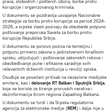
prava, slobodnih i poštenih izbora, borbe protiv
korupcije i organizovanog kriminala.
U dokumentu se pozdravlja usvajanje Nacionalne
strategije za borbu protiv korupcije za period 2024-
2026, a srpske vlasti pozivaju da obezbede potpuno
poštovanje preporuka Saveta za borbu protiv
korupcije Republike Srbije.
U dokumentu se ponovo poziva na temeljnu i
potpunu primenu zakona o jedinstvenom biračkom
spisku, uključujući i poštovanje zakonskih rokova i
obezbeđivanje pune i efikasne saradnje svih
relevantnih državnih institucija u reviziji spiska.
Osuđuje se povećani pritisak na nezavisne medijske
emitere, kao i
delovanje RT Balkan i Sputnjik Srbija
,
koje se koriste za širenje proruskih narativa i
dezinformacija širom regiona Zapadnog Balkana.
U dokumentu se tvrdi i da Srpska regulatorna
agencija za elektronske medije (
REM
) i dalje nije u