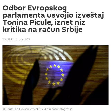
Odbor Evropskog
parlamenta usvojio izveštaj
Tonina Picule, iznet niz
kritika na račun Srbije
16:01 03.06.2026
© Sputnik / Alekseй Vitvickiй
/
Uđi u bazu fotografija