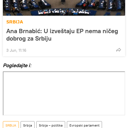
SRBIJA
Ana Brnabić: U izveštaju EP nema ničeg
dobrog za Srbiju
3 Jun, 11:16
Pogledajte i
:
SRBIJA
Srbija
Srbija – politika
Evropski parlament