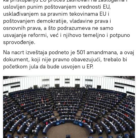
uslovljen punim poštovanjem vrednosti EU,
usklađivanjem sa pravnim tekovinama EU i
poštovanjem demokratije, vladavine prava i
osnovnih prava, a što podrazumeva ne samo
usvajanje reformi, već i njihovo temeljno i potpuno
sprovođenje.
Na nacrt izveštaja podneto je 501 amandmana, a ovaj
dokument, koji nije pravno obavezujući, trebalo bi
početkom jula da bude usvojen u EP.