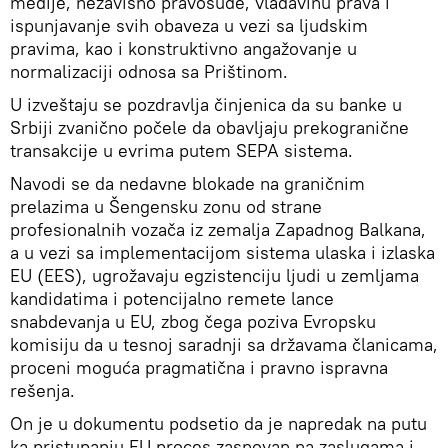
medije, nezavisno pravosuđe, vladavinu prava i
ispunjavanje svih obaveza u vezi sa ljudskim
pravima, kao i konstruktivno angažovanje u
normalizaciji odnosa sa Prištinom.
U izveštaju se pozdravlja činjenica da su banke u
Srbiji zvanično počele da obavljaju prekogranične
transakcije u evrima putem SEPA sistema.
Navodi se da nedavne blokade na graničnim
prelazima u Šengensku zonu od strane
profesionalnih vozača iz zemalja Zapadnog Balkana,
a u vezi sa implementacijom sistema ulaska i izlaska
EU (EES), ugrožavaju egzistenciju ljudi u zemljama
kandidatima i potencijalno remete lance
snabdevanja u EU, zbog čega poziva Evropsku
komisiju da u tesnoj saradnji sa državama članicama,
proceni moguća pragmatična i pravno ispravna
rešenja.
On je u dokumentu podsetio da je napredak na putu
ka pristupanju EU proces zasnovan na zaslugama i