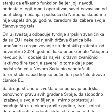
stanju da efikasno funkcioniše jer joj, navodi,
nedostaje legitiman i operativan savet nezavisan od
političkog mešanja i podseća da Narodna skupština
nije uspela drugu godinu zaredom da izabere svoje
članove tog tela.
On u izveštaju odbacuje tvrdnje srpskih zvaničnika
da su EU i neke od njenih država članica bile
umešane u organizovanje studentskih protesta, od
novembra 2024. godine, kako bi pokrenule "obojenu
revoluciju" i dodaje da najviši državni zvaničnici
"aktivno šire teorije zavere" o tome da je pad
nadstrešnice u Novom Sadu bio sabotaža ili
teroristički napad koji su počinile i podržale države
članice EU.
Sa druge strane u izveštaju se ponavlja podrška
osnovnom pravu svih građana Srbije, da slobodno
izražavaju svoje mišljenje i mirno protestuju i
osuđuje što su tokom prošle godine, tvrdi, mirni
demonstranti, studenti, aktivisti i novinari bili