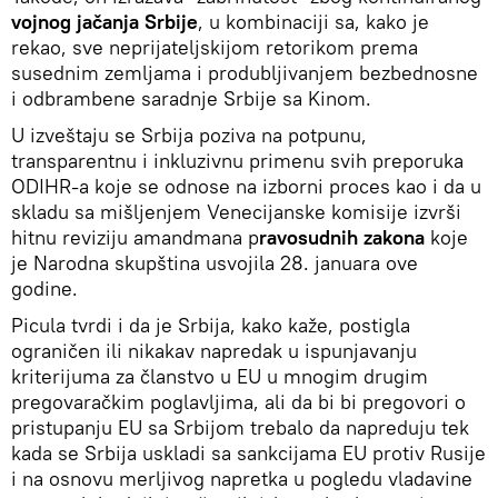
vojnog jačanja Srbije
, u kombinaciji sa, kako je
rekao, sve neprijateljskijom retorikom prema
susednim zemljama i produbljivanjem bezbednosne
i odbrambene saradnje Srbije sa Kinom.
U izveštaju se Srbija poziva na potpunu,
transparentnu i inkluzivnu primenu svih preporuka
ODIHR-a koje se odnose na izborni proces kao i da u
skladu sa mišljenjem Venecijanske komisije izvrši
hitnu reviziju amandmana p
ravosudnih zakona
koje
je Narodna skupština usvojila 28. januara ove
godine.
Picula tvrdi i da je Srbija, kako kaže, postigla
ograničen ili nikakav napredak u ispunjavanju
kriterijuma za članstvo u EU u mnogim drugim
pregovaračkim poglavljima, ali da bi bi pregovori o
pristupanju EU sa Srbijom trebalo da napreduju tek
kada se Srbija uskladi sa sankcijama EU protiv Rusije
i na osnovu merljivog napretka u pogledu vladavine