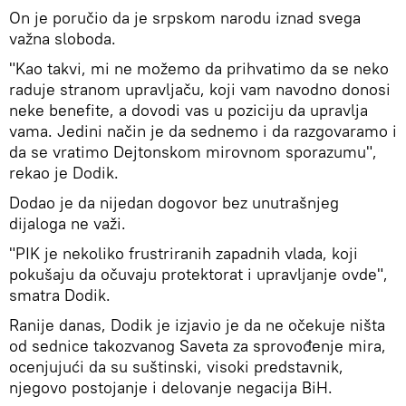
On je poručio da je srpskom narodu iznad svega
važna sloboda.
"Kao takvi, mi ne možemo da prihvatimo da se neko
raduje stranom upravljaču, koji vam navodno donosi
neke benefite, a dovodi vas u poziciju da upravlja
vama. Jedini način je da sednemo i da razgovaramo i
da se vratimo Dejtonskom mirovnom sporazumu",
rekao je Dodik.
Dodao je da nijedan dogovor bez unutrašnjeg
dijaloga ne važi.
"PIK je nekoliko frustriranih zapadnih vlada, koji
pokušaju da očuvaju protektorat i upravljanje ovde",
smatra Dodik.
Ranije danas, Dodik je izjavio je da ne očekuje ništa
od sednice takozvanog Saveta za sprovođenje mira,
ocenjujući da su suštinski, visoki predstavnik,
njegovo postojanje i delovanje negacija BiH.