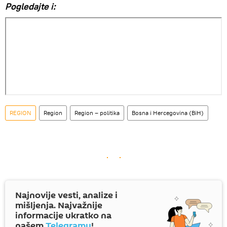
Pogledajte i:
REGION
Region
Region – politika
Bosna i Hercegovina (BiH)
Najnovije vesti, analize i
mišljenja. Najvažnije
informacije ukratko na
našem
Telegramu
!