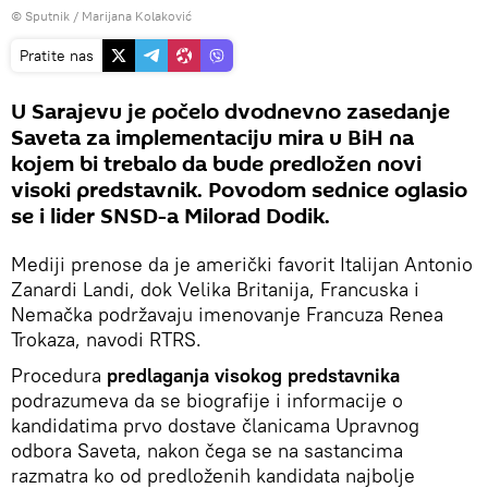
© Sputnik / Marijana Kolaković
Pratite nas
U Sarajevu je počelo dvodnevno zasedanje
Saveta za implementaciju mira u BiH na
kojem bi trebalo da bude predložen novi
visoki predstavnik. Povodom sednice oglasio
se i lider SNSD-a Milorad Dodik.
Mediji prenose da je američki favorit Italijan Antonio
Zanardi Landi, dok Velika Britanija, Francuska i
Nemačka podržavaju imenovanje Francuza Renea
Trokaza, navodi RTRS.
Procedura
predlaganja visokog predstavnika
podrazumeva da se biografije i informacije o
kandidatima prvo dostave članicama Upravnog
odbora Saveta, nakon čega se na sastancima
razmatra ko od predloženih kandidata najbolje