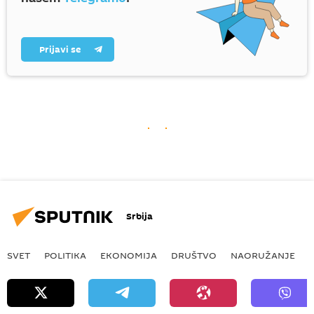
Prijavi se
Srbija
SVET
POLITIKA
EKONOMIJA
DRUŠTVO
NAORUŽANJE