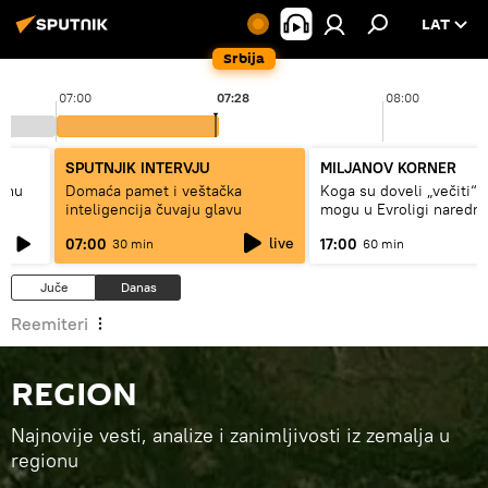
LAT
Srbija
07:00
07:28
08:00
SPUTNJIK INTERVJU
MILJANOV KORNER
alnu
Domaća pamet i veštačka
Koga su doveli „večiti“ i
inteligencija čuvaju glavu
mogu u Evroligi naredn
live
07:00
17:00
30 min
60 min
Juče
Danas
Reemiteri
REGION
Najnovije vesti, analize i zanimljivosti iz zemalja u
regionu