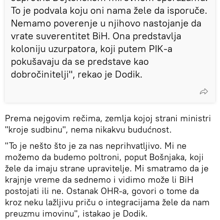
To je podvala koju oni nama žele da isporuče.
Nemamo poverenje u njihovo nastojanje da
vrate suverentitet BiH. Ona predstavlja
koloniju uzurpatora, koji putem PIK-a
pokušavaju da se predstave kao
dobročinitelji", rekao je Dodik.
Prema nejgovim rečima, zemlja kojoj strani ministri
"kroje sudbinu", nema nikakvu budućnost.
"To je nešto što je za nas neprihvatljivo. Mi ne
možemo da budemo poltroni, poput Bošnjaka, koji
žele da imaju strane upravitelje. Mi smatramo da je
krajnje vreme da sednemo i vidimo može li BiH
postojati ili ne. Ostanak OHR-a, govori o tome da
kroz neku lažljivu priču o integracijama žele da nam
preuzmu imovinu", istakao je Dodik.