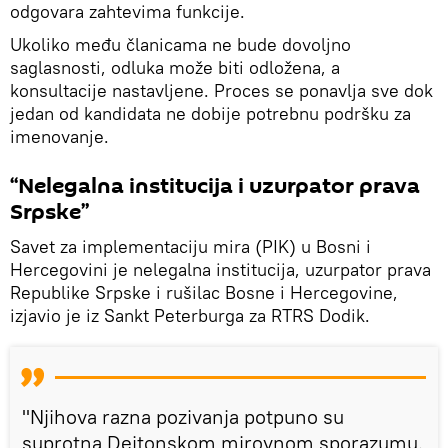
odgovara zahtevima funkcije.
Ukoliko među članicama ne bude dovoljno
saglasnosti, odluka može biti odložena, a
konsultacije nastavljene. Proces se ponavlja sve dok
jedan od kandidata ne dobije potrebnu podršku za
imenovanje.
“Nelegalna institucija i uzurpator prava
Srpske”
Savet za implementaciju mira (PIK) u Bosni i
Hercegovini je nelegalna institucija, uzurpator prava
Republike Srpske i rušilac Bosne i Hercegovine,
izjavio je iz Sankt Peterburga za RTRS Dodik.
"Njihova razna pozivanja potpuno su
suprotna Dejtonskom mirovnom sporazumu.