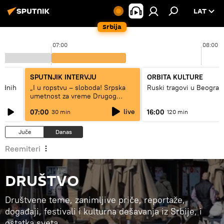
LAT
Srbija
07:00
08:00
SPUTNJIK INTERVJU
ORBITA KULTURE
hodnih
„I u ropstvu – sloboda! Srpska
Ruski tragovi u Beograd
umetnost za vreme Drugog
svetskog rata“
live
07:00
16:00
30 min
120 min
Juče
Danas
Reemiteri
DRUŠTVO
Društvene teme, zanimljive priče, reportaže,
događaji, festivali i kulturna dešavanja iz Srbije, i
ostatka sveta