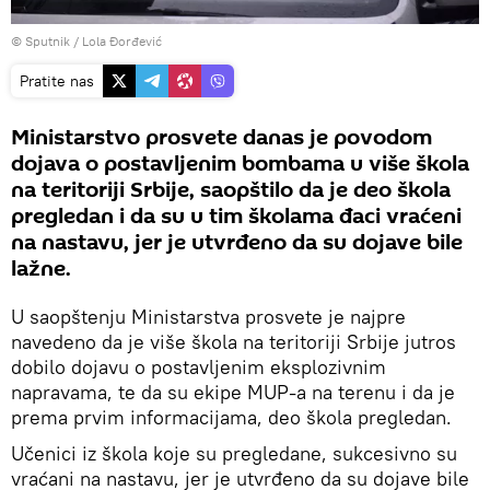
© Sputnik / Lola Đorđević
Pratite nas
Ministarstvo prosvete danas je povodom
dojava o postavljenim bombama u više škola
na teritoriji Srbije, saopštilo da je deo škola
pregledan i da su u tim školama đaci vraćeni
na nastavu, jer je utvrđeno da su dojave bile
lažne.
U saopštenju Ministarstva prosvete je najpre
navedeno da je više škola na teritoriji Srbije jutros
dobilo dojavu o postavljenim eksplozivnim
napravama, te da su ekipe MUP-a na terenu i da je
prema prvim informacijama, deo škola pregledan.
Učenici iz škola koje su pregledane, sukcesivno su
vraćani na nastavu, jer je utvrđeno da su dojave bile