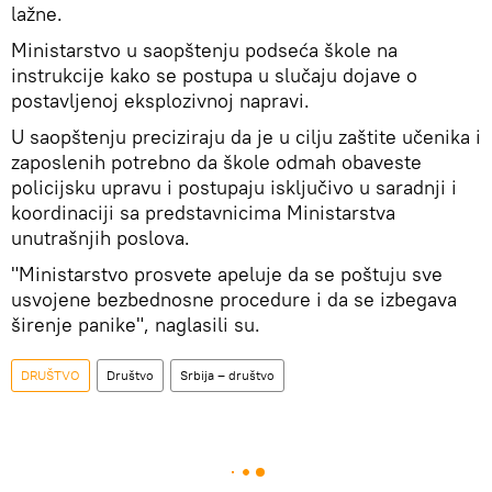
lažne.
Ministarstvo u saopštenju podseća škole na
instrukcije kako se postupa u slučaju dojave o
postavljenoj eksplozivnoj napravi.
U saopštenju preciziraju da je u cilju zaštite učenika i
zaposlenih potrebno da škole odmah obaveste
policijsku upravu i postupaju isključivo u saradnji i
koordinaciji sa predstavnicima Ministarstva
unutrašnjih poslova.
"Ministarstvo prosvete apeluje da se poštuju sve
usvojene bezbednosne procedure i da se izbegava
širenje panike", naglasili su.
DRUŠTVO
Društvo
Srbija – društvo