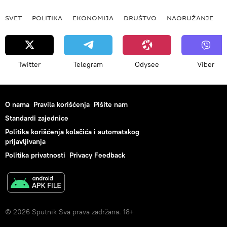
SVET
POLITIKA
EKONOMIJA
DRUŠTVO
NAORUŽANJE
Twitter
Telegram
Odysee
Viber
O nama
Pravila korišćenja
Pišite nam
Standardi zajednice
Politika korišćenja kolačića i automatskog
prijavljivanja
Politika privatnosti
Privacy Feedback
© 2026 Sputnik Sva prava zadržana. 18+