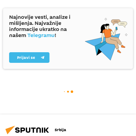
Najnovije vesti, analize i
mišljenja. Najvažnije
informacije ukratko na
našem
Telegramu
!
Prijavi se
Srbija