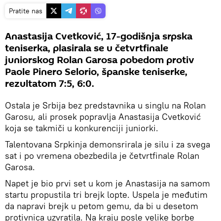
Pratite nas
Anastasija Cvetković, 17-godišnja srpska
teniserka, plasirala se u četvrtfinale
juniorskog Rolan Garosa pobedom protiv
Paole Pinero Selorio, španske teniserke,
rezultatom 7:5, 6:0.
Ostala je Srbija bez predstavnika u singlu na Rolan
Garosu, ali prosek popravlja Anastasija Cvetković
koja se takmiči u konkurenciji juniorki.
Talentovana Srpkinja demonsrirala je silu i za svega
sat i po vremena obezbedila je četvrtfinale Rolan
Garosa.
Napet je bio prvi set u kom je Anastasija na samom
startu propustila tri brejk lopte. Uspela je međutim
da napravi brejk u petom gemu, da bi u desetom
protivnica uzvratila. Na kraju posle velike borbe