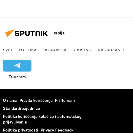
Srbija
SVET
POLITIKA
EKONOMIJA
DRUŠTVO
NAORUŽANJE
Telegram
O nama
Pravila korišćenja
Pišite nam
Standardi zajednice
Politika korišćenja kolačića i automatskog
prijavljivanja
Politika privatnosti
Privacy Feedback