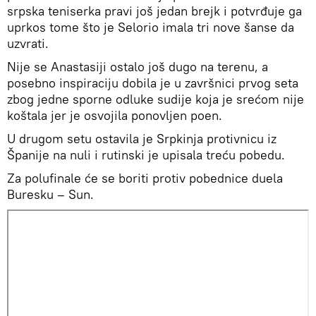
srpska teniserka pravi još jedan brejk i potvrđuje ga
uprkos tome što je Selorio imala tri nove šanse da
uzvrati.
Nije se Anastasiji ostalo još dugo na terenu, a
posebno inspiraciju dobila je u završnici prvog seta
zbog jedne sporne odluke sudije koja je srećom nije
koštala jer je osvojila ponovljen poen.
U drugom setu ostavila je Srpkinja protivnicu iz
Španije na nuli i rutinski je upisala treću pobedu.
Za polufinale će se boriti protiv pobednice duela
Buresku – Sun.