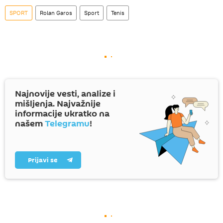
SPORT
Rolan Garos
Sport
Tenis
Najnovije vesti, analize i
mišljenja. Najvažnije
informacije ukratko na
našem
Telegramu
!
Prijavi se