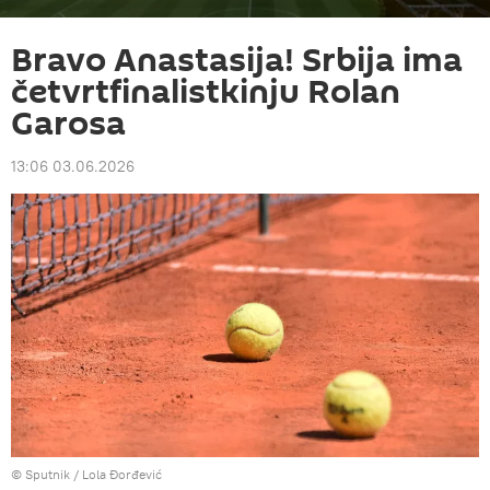
Bravo Anastasija! Srbija ima
četvrtfinalistkinju Rolan
Garosa
13:06 03.06.2026
© Sputnik / Lola Đorđević