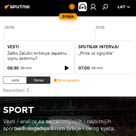
LAT
Srbija
00:00
01:00
VESTI
SPUTNJIK INTERVJU
Zašto Zalužni kritikuje zapadnu
„Priče uz ognjište“
vojnu doktrinu?
06:30
07:00
30 min
30 min
Juče
Danas
Na programu
Reemiteri
SPORT
Vesti i analize sa najzanimljivijih i najbitnijih
sportskih događaja širom Srbije i celog sveta.