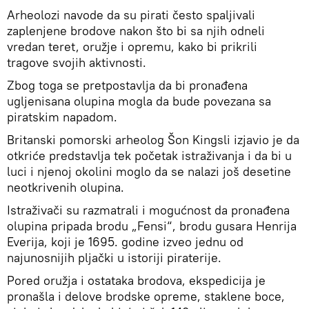
Arheolozi navode da su pirati često spaljivali
zaplenjene brodove nakon što bi sa njih odneli
vredan teret, oružje i opremu, kako bi prikrili
tragove svojih aktivnosti.
Zbog toga se pretpostavlja da bi pronađena
ugljenisana olupina mogla da bude povezana sa
piratskim napadom.
Britanski pomorski arheolog Šon Kingsli izjavio je da
otkriće predstavlja tek početak istraživanja i da bi u
luci i njenoj okolini moglo da se nalazi još desetine
neotkrivenih olupina.
Istraživači su razmatrali i mogućnost da pronađena
olupina pripada brodu „Fensi“, brodu gusara Henrija
Everija, koji je 1695. godine izveo jednu od
najunosnijih pljački u istoriji piraterije.
Pored oružja i ostataka brodova, ekspedicija je
pronašla i delove brodske opreme, staklene boce,