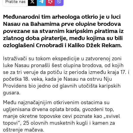
Pratite nas
Međunarodni tim arheologa otkrio je u luci
Nasau na Bahamima prve olupine brodova
povezane sa stvarnim karipskim piratima iz
zlatnog doba piraterije, među kojima su bili
ozloglašeni Crnobradi i Kaliko Džek Rekam.
Istraživači su tokom ekspedicije u zatvorenoj zoni
luke Nasau pronašli šest olupina brodova, od kojih
se za tri veruje da potiču iz perioda između kraja 17. i
početka 18. veka, kada je Nasau na ostrvu Nju
Providens bio jedno od glavnih utočišta karipskih
gusara.
Među najznačajnijim otkrivenim ostacima su
ugljenisana drvena oplata broda, gvozdeni top,
manje okretne topovske cevi poznate kao „svivel
topovi“, 25 olovnih musketnih kugli i kamen za
oštrenje mačeva.