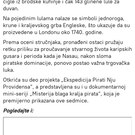
cigle iz brodske kuhinje i čak 143 glinene lule za
duvan.
Na pojedinim lulama nalaze se simboli jednoroga,
krune i kraljevskog grba Engleske, što ukazuje da su
proizvedene u Londonu oko 1740. godine.
Prema oceni stručnjaka, pronađeni ostaci pružaju
retku priliku za proučavanje stvarnog života karipskih
gusara i perioda kada je Nasau, nakon sloma
piratske dominacije, ponovo postao važna trgovačka
luka.
Otkrića su deo projekta „Ekspedicija Pirati Nju
Providensa“, a predstavljena su i u dokumentarnoj
mini-seriji „Misterija blaga kralja pirata“, koja je
premijerno prikazana ove sedmice.
Pogledajte i: