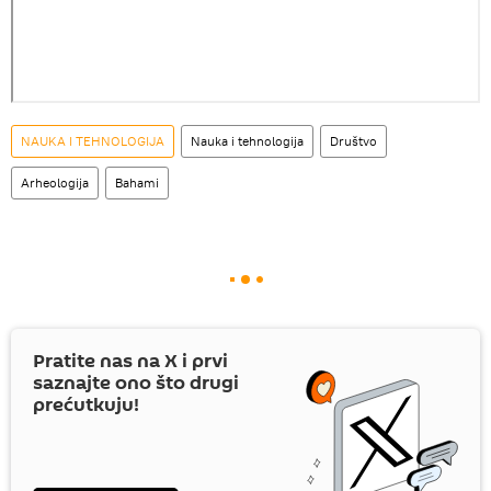
NAUKA I TEHNOLOGIJA
Nauka i tehnologija
Društvo
Arheologija
Bahami
Pratite nas na
X
i prvi
saznajte ono što drugi
prećutkuju!