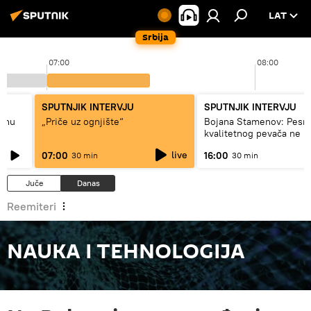
LAT
Srbija
07:00
08:00
SPUTNJIK INTERVJU
SPUTNJIK INTERVJU
adnu
„Priče uz ognjište“
Bojana Stamenov: Pesm
kvalitetnog pevača ne 
dugo da živi
live
07:00
16:00
30 min
30 min
Juče
Danas
Reemiteri
NAUKA I TEHNOLOGIJA