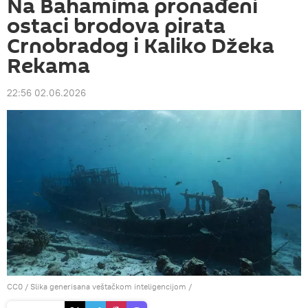
Na Bahamima pronađeni
ostaci brodova pirata
Crnobradog i Kaliko Džeka
Rekama
22:56 02.06.2026
CC0
/ Slika generisana veštačkom inteligencijom /