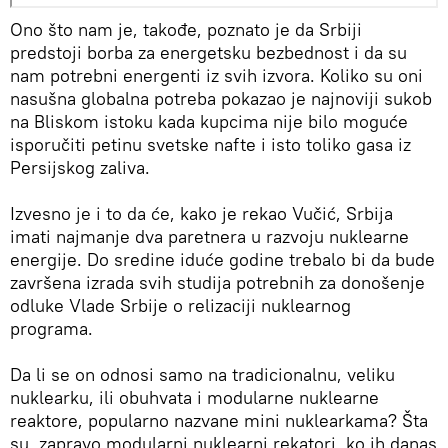
Ono što nam je, takođe, poznato je da Srbiji
predstoji borba za energetsku bezbednost i da su
nam potrebni energenti iz svih izvora. Koliko su oni
nasušna globalna potreba pokazao je najnoviji sukob
na Bliskom istoku kada kupcima nije bilo moguće
isporučiti petinu svetske nafte i isto toliko gasa iz
Persijskog zaliva.
Izvesno je i to da će, kako je rekao Vučić, Srbija
imati najmanje dva paretnera u razvoju nuklearne
energije. Do sredine iduće godine trebalo bi da bude
završena izrada svih studija potrebnih za donošenje
odluke Vlade Srbije o relizaciji nuklearnog
programa.
Da li se on odnosi samo na tradicionalnu, veliku
nuklearku, ili obuhvata i modularne nuklearne
reaktore, popularno nazvane mini nuklearkama? Šta
su, zapravo modularni nuklearni rekatori, ko ih danas