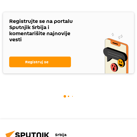
Registrujte se na portalu
Sputnjik Srbija i
komentarišite najnovije
vesti
Registruj se
Srbija