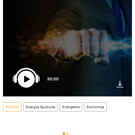
30:00
Podkast
Energija Sputnjika
Energetika
Ekonomija