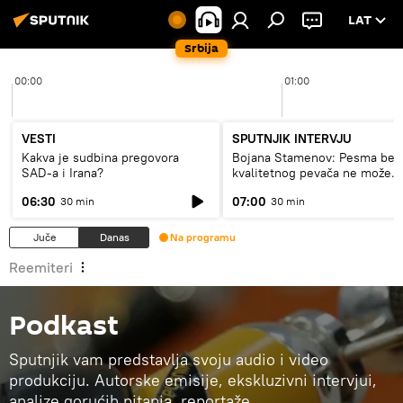
LAT
Srbija
00:00
01:00
VESTI
SPUTNJIK INTERVJU
Kakva je sudbina pregovora
Bojana Stamenov: Pesma bez
SAD-a i Irana?
kvalitetnog pevača ne može
dugo da živi
06:30
07:00
30 min
30 min
Juče
Danas
Na programu
Reemiteri
Podkast
Sputnjik vam predstavlja svoju audio i video
produkciju. Autorske emisije, ekskluzivni intervjui,
analize gorućih pitanja, reportaže…