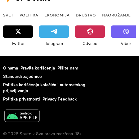
SVET
POLITIKA
EKONOMIJA
DRUŠTVO
NAORUŽANJE
Twitter
Telegram
Odysee
Viber
O nama
Pravila korišćenja
Pišite nam
Standardi zajednice
Politika korišćenja kolačića i automatskog
prijavljivanja
Politika privatnosti
Privacy Feedback
© 2026 Sputnik Sva prava zadržana. 18+