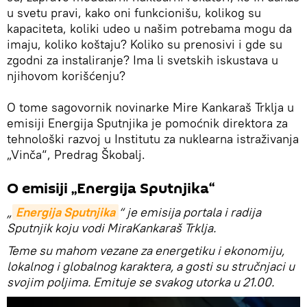
u svetu pravi, kako oni funkcionišu, kolikog su
kapaciteta, koliki udeo u našim potrebama mogu da
imaju, koliko koštaju? Koliko su prenosivi i gde su
zgodni za instaliranje? Ima li svetskih iskustava u
njihovom korišćenju?
O tome sagovornik novinarke Mire Kankaraš Trklja u
emisiji Energija Sputnjika je pomoćnik direktora za
tehnološki razvoj u Institutu za nuklearna istraživanja
„Vinča“, Predrag Škobalj.
O emisiji „Energija Sputnjika“
„
Energija Sputnjika
“ je emisija portala i radija
Sputnjik koju vodi MiraKankaraš Trklja.
Teme su mahom vezane za energetiku i ekonomiju,
lokalnog i globalnog karaktera, a gosti su stručnjaci u
svojim poljima. Emituje se svakog utorka u 21.00.