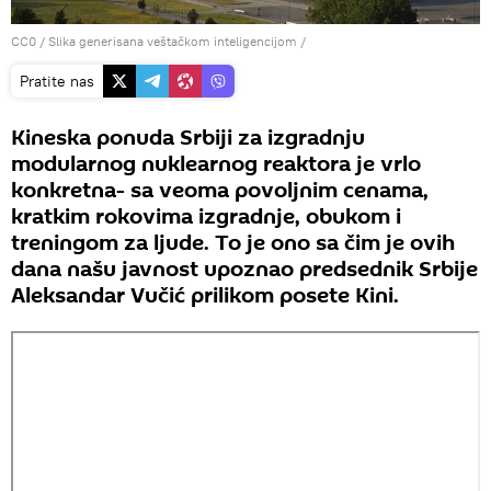
CC0
/ Slika generisana veštačkom inteligencijom /
Pratite nas
Kineska ponuda Srbiji za izgradnju
modularnog nuklearnog reaktora je vrlo
konkretna- sa veoma povoljnim cenama,
kratkim rokovima izgradnje, obukom i
treningom za ljude. To je ono sa čim je ovih
dana našu javnost upoznao predsednik Srbije
Aleksandar Vučić prilikom posete Kini.