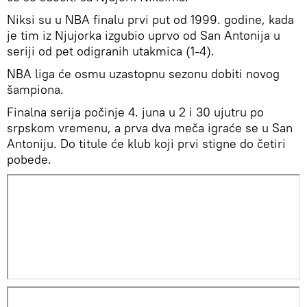
Niksi su u NBA finalu prvi put od 1999. godine, kada
je tim iz Njujorka izgubio uprvo od San Antonija u
seriji od pet odigranih utakmica (1-4).
NBA liga će osmu uzastopnu sezonu dobiti novog
šampiona.
Finalna serija počinje 4. juna u 2 i 30 ujutru po
srpskom vremenu, a prva dva meča igraće se u San
Antoniju. Do titule će klub koji prvi stigne do četiri
pobede.