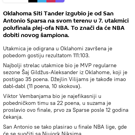
Oklahoma Siti Tander izgubio je od San
Antonio Sparsa na svom terenu u 7. utakmici
polufinala plej-ofa NBA. To znači da će NBA
dobiti novog šampiona.
Utakmica je odigrana u Oklahomi završena je
pobedom gostiju rezultatom 111:103.
Najbolji strelac utakmice bio je MVP regularne
sezone Šaj Gildžus-Aleksander iz Oklahome, koji je
postigao 35 poena. Džejlin Vilijams je takođe imao
dabl-dabl (11 poena, 10 skokova).
Viktor Vembanjama bio je najefikasniji u
pobedničkom timu sa 22 poena, u suzama je
proslavio ovo finale, prvo za Sparse posle 12 godina
čekanja.
San Antonio se tako plasirao u finale NBA lige, gde
će se suočiti sa Njujork Niksima.