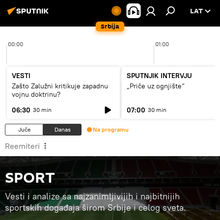
LAT
Srbija
00:00
01:00
VESTI
SPUTNJIK INTERVJU
Zašto Zalužni kritikuje zapadnu
„Priče uz ognjište“
vojnu doktrinu?
06:30
07:00
30 min
30 min
Juče
Danas
Na programu
Reemiteri
SPORT
Vesti i analize sa najzanimljivijih i najbitnijih
sportskih događaja širom Srbije i celog sveta.