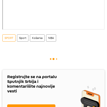
SPORT
Sport
Košarka
NBA
Registrujte se na portalu
Sputnjik Srbija i
komentarišite najnovije
vesti