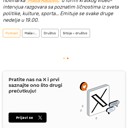
novinarka
Maša Radović
u formi kratkog video-
intervjua razgovara sa poznatim ličnostima iz sveta
politike, kulture, sporta... Emituje se svake druge
nedelje u 19.00.
Podkast
Maša i...
Društvo
Srbija – društvo
Pratite nas na
X
i prvi
saznajte ono što drugi
prećutkuju!
Prijavi se