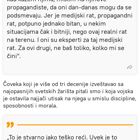
propagandiste, da oni dan-danas mogu da se
podsmevaju. Jer je medijski rat, propagandni
rat, potpuno jednako bitan, u nekim
situacijama čak i bitniji, nego ovaj realni rat
na terenu. I oni su eksperti za taj medijski
rat. Za ovi drugi, ne baš toliko, kolko mi se
čini“.
Čoveka koji je više od tri decenije izveštavao sa
najopasnijih svetskih žarišta pitali smo i koja vojska
je ostavila najjači utisak na njega u smislu discipline,
sposobnosti i morala.
„To je stvarno jako teško reći. Uvek je to