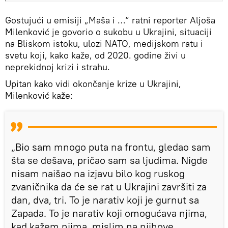
Gostujući u emisiji „Maša i …“ ratni reporter Aljoša
Milenković je govorio o sukobu u Ukrajini, situaciji
na Bliskom istoku, ulozi NATO, medijskom ratu i
svetu koji, kako kaže, od 2020. godine živi u
neprekidnoj krizi i strahu.
Upitan kako vidi okončanje krize u Ukrajini,
Milenković kaže:
„Bio sam mnogo puta na frontu, gledao sam
šta se dešava, pričao sam sa ljudima. Nigde
nisam naišao na izjavu bilo kog ruskog
zvaničnika da će se rat u Ukrajini završiti za
dan, dva, tri. To je narativ koji je gurnut sa
Zapada. To je narativ koji omogućava njima,
kad kažem njima, mislim na njihove