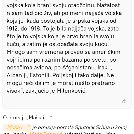
vojska koja brani svoju otadžbinu. Nažalost
nisam tad bio živ, ali po meni najjača vojska
koja je ikada postojala je srpska vojska od
1912. do 1918. To je bila najjača vojska, zato
što je to vojska koja je prvo branila svoju
kuću, a zatim je oslobađala svoju kuću.
Mnogo sam vremena proveo sa američkim
vojnicima po raznim bazama po svetu, po
nosačima aviona, po Afganistanu, Iraku,
Albaniji, Estoniji, Poljskoj i tako dalje. Ne
mogu reći da im je moral nešto pretrano
visok“, zaključio je Milenković.
O emisiji „Maša i ...“
„Maša i ...“
je emisija portala Sputnjik Srbija u kojoj