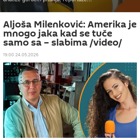
Aljoša Milenković: Amerika je
mnogo jaka kad se tuče
samo sa – slabima /video/
19:00 24.05.2026