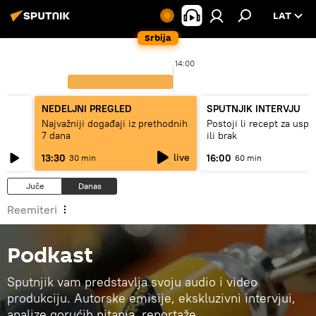
LAT
Srbija
14:00
NEDELJNI PREGLED
SPUTNJIK INTERVJU
Najvažniji događaji iz prethodnih
Postoji li recept za usp
7 dana
ili brak
live
13:30
16:00
30 min
60 min
Juče
Danas
Reemiteri
Podkast
Sputnjik vam predstavlja svoju audio i video
produkciju. Autorske emisije, ekskluzivni intervjui,
analize gorućih pitanja, reportaže…