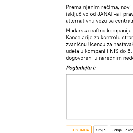
Prema njenim rečima, novi n
isključivo od JANAF-a i pra
alternativnu vezu sa centr
Mađarska naftna kompanija 
Kancelarije za kontrolu stra
zvaničnu licencu za nastava
udela u kompaniji NIS do 6.
dogovoreni u narednim ned
Pogledajte i:
EKONOMIJA
Srbija
Srbija – eko