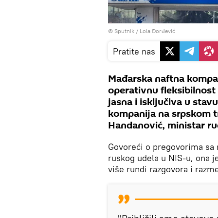
© Sputnik / Lola Đorđević
Pratite nas
Mađarska naftna kompani
operativnu fleksibilnost
jasna i isključiva u st
kompanija na srpskom trž
Handanović, ministar ru
Govoreći o pregovorima 
ruskog udela u NIS-u, ona j
više rundi razgovora i razm