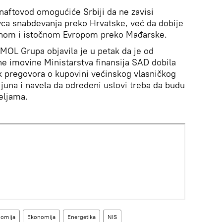
aftovod omogućiće Srbiji da ne zavisi
vca snabdevanja preko Hrvatske, već da dobije
alnom i istočnom Evropom preko Mađarske.
MOL Grupa objavila je u petak da je od
ne imovine Ministarstva finansija SAD dobila
k pregovora o kupovini većinskog vlasničkog
 juna i navela da određeni uslovi treba da budu
eljama.
nomija
Ekonomija
Energetika
NIS