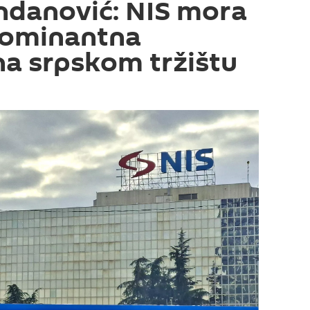
ndanović: NIS mora
dominantna
a srpskom tržištu