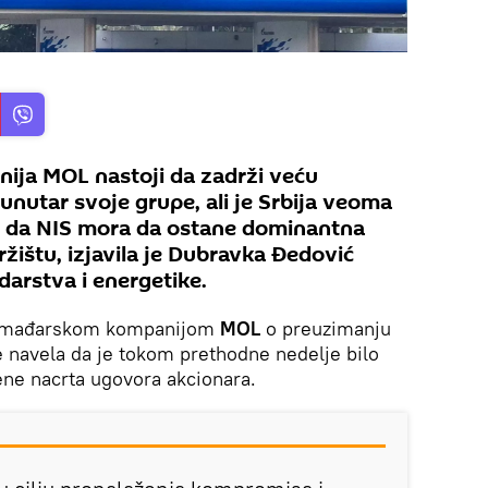
ja MOL nastoji da zadrži veću
 unutar svoje grupe, ali je Srbija veoma
avu da NIS mora da ostane dominantna
ištu, izjavila je Dubravka Đedović
darstva i energetike.
sa mađarskom kompanijom
MOL
o preuzimanju
e navela da je tokom prethodne nedelje bilo
ene nacrta ugovora akcionara.