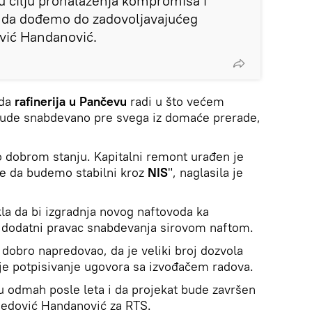
 u cilju pronalaženja kompromisa i
 da dođemo do zadovoljavajućeg
vić Handanović.
 da
rafinerija u Pančevu
radi u što većem
bude snabdevano pre svega iz domaće prerade,
o dobrom stanju. Kapitalni remont urađen je
e da budemo stabilni kroz
NIS
", naglasila je
kla da bi izgradnja novog naftovoda ka
a dodatni pravac snabdevanja sirovom naftom.
 dobro napredovao, da je veliki broj dozvola
kuje potpisivanje ugovora sa izvođačem radova.
 odmah posle leta i da projekat bude završen
edović Handanović za RTS.