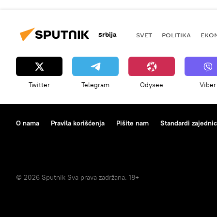
Srbija
SVET
POLITIKA
EKO
Twitter
Telegram
Odysee
Viber
O nama
Pravila korišćenja
Pišite nam
Standardi zajedni
© 2026 Sputnik Sva prava zadržana. 18+