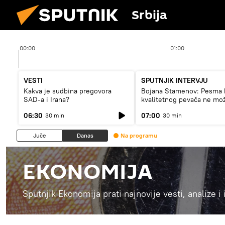
Srbija
00:00
01:00
VESTI
SPUTNJIK INTERVJU
Kakva je sudbina pregovora
Bojana Stamenov: Pesma 
SAD-a i Irana?
kvalitetnog pevača ne mo
dugo da živi
06:30
07:00
30 min
30 min
Juče
Danas
Na programu
EKONOMIJA
Sputnjik Ekonomija prati najnovije vesti, analize i 