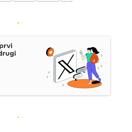
prvi
drugi