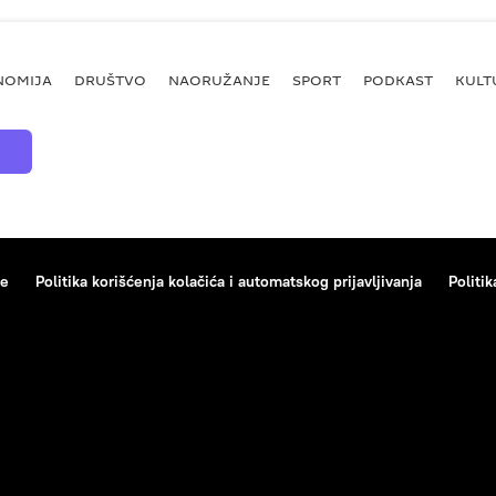
NOMIJA
DRUŠTVO
NAORUŽANJE
SPORT
PODKAST
KULT
ce
Politika korišćenja kolačića i automatskog prijavljivanja
Politik