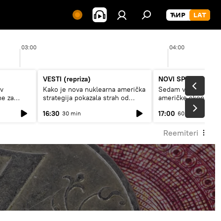
03:00
04:00
VESTI (repriza)
NOVI SPUTNJIK P
av
Kako je nova nuklearna američka
Sedam veličanstven
ne za
strategija pokazala strah od
američke ekonomij
Rusije?
16:30
17:00
30 min
60 min
Reemiteri