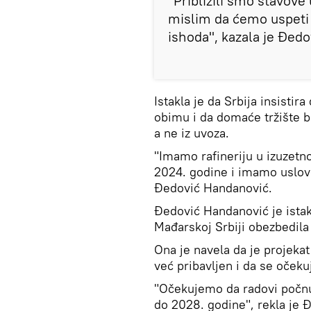
"Približili smo stavove
mislim da ćemo uspeti
ishoda", kazala je Đedo
Istakla je da Srbija insistira
obimu i da domaće tržište 
a ne iz uvoza.
"Imamo rafineriju u izuzetn
2024. godine i imamo uslov
Đedović Handanović.
Đedović Handanović je ista
Mađarskoj Srbiji obezbedil
Ona je navela da je projekat
već pribavljen i da se oče
"Očekujemo da radovi počnu
do 2028. godine", rekla je Đ