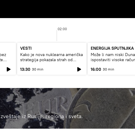
02:00
VESTI
ENERGIJA SPUTNJIKA
bez
Kako je nova nuklearna američka
Može li nam niski Dun
že
strategija pokazala strah od
ispostaviti visoke raču
Rusije?
struju, ili restrikcije
13:30
16:00
30 min
30 min
izveštaje iz Rusije, regiona i sveta.