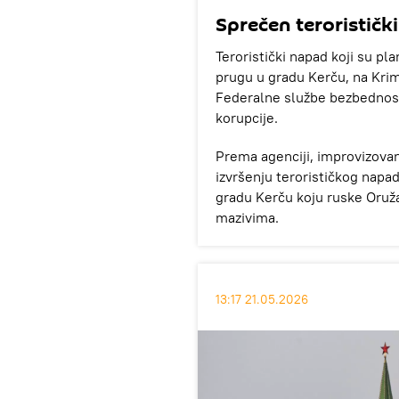
Sprečen terorističk
Teroristički napad koji su pl
prugu u gradu Kerču, na Krim
Federalne službe bezbednost
korupcije.
Prema agenciji, improvizova
izvršenju terorističkog napa
gradu Kerču koju ruske Oruža
mazivima.
13:17 21.05.2026