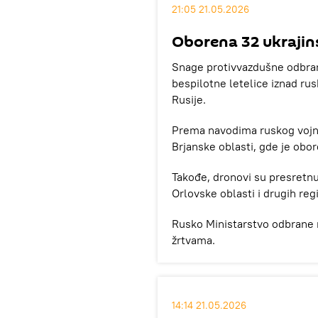
21:05 21.05.2026
Oborena 32 ukrajin
Snage protivvazdušne odbrane
bespilotne letelice iznad rus
Rusije.
Prema navodima ruskog vojnog
Brjanske oblasti, gde je obor
Takođe, dronovi su presretnut
Orlovske oblasti i drugih reg
Rusko Ministarstvo odbrane ni
žrtvama.
14:14 21.05.2026