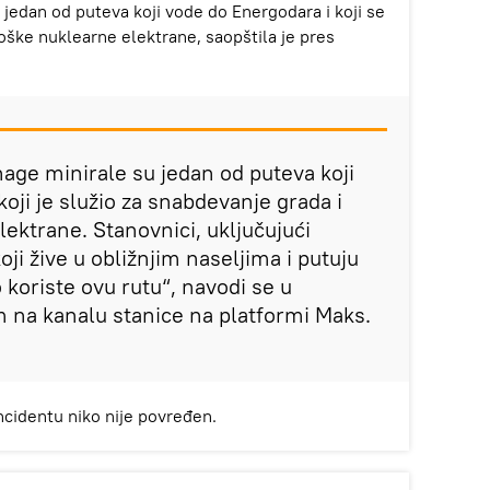
 jedan od puteva koji vode do Energodara i koji se
oške nuklearne elektrane, saopštila je pres
age minirale su jedan od puteva koji
oji je služio za snabdevanje grada i
ktrane. Stanovnici, uključujući
oji žive u obližnjim naseljima i putuju
koriste ovu rutu“, navodi se u
 na kanalu stanice na platformi Maks.
cidentu niko nije povređen.