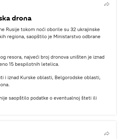
ska drona
 Rusije tokom noći oborile su 32 ukrajinske
kih regiona, saopštilo je Ministarstvo odbrane
 resora, najveći broj dronova uništen je iznad
eno 15 bespilotnih letelica.
i i iznad Kurske oblasti, Belgorodske oblasti,
iona.
je saopštilo podatke o eventualnoj šteti ili