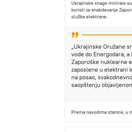
Ukrajinske snage minirale su
koristi za snabdevanje Zapor
služba elektrane.
„Ukrajinske Oružane sn
vode do Energodara, a k
Zaporoške nuklearne ele
zaposlene u elektrani k
na posao, svakodnevno 
saopštenju objavljenom
Prema navodima stanice, u in