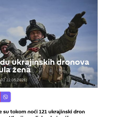
du ukrajinskih dronova
ula žena
:02 22.05.2026
)
 su tokom noći 121 ukrajinski dron