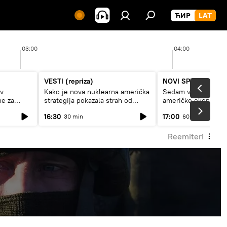
03:00
04:00
VESTI (repriza)
NOVI SPUTNJIK P
av
Kako je nova nuklearna američka
Sedam veličanstven
ne za
strategija pokazala strah od
američke ekonomij
Rusije?
16:30
17:00
30 min
60 min
Reemiteri