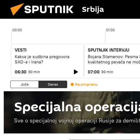
Srbija
00:00
01:00
VESTI
SPUTNJIK INTERVJU
Kakva je sudbina pregovora
Bojana Stamenov: Pesma 
SAD-a i Irana?
kvalitetnog pevača ne mo
dugo da živi
06:30
07:00
30 min
30 min
Juče
Danas
Na programu
Specijalna operacij
Sve o specijalnoj vojnoj operaciji Rusije za demilit