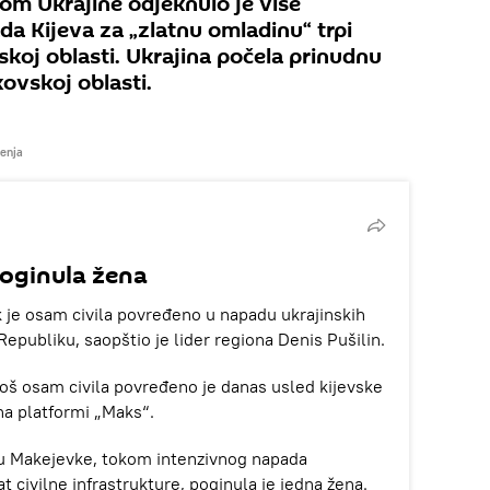
rom Ukrajine odjeknulo je više
ada Kijeva za „zlatnu omladinu“ trpi
koj oblasti. Ukrajina počela prinudnu
ovskoj oblasti.
tenja
oginula žena
 je osam civila povređeno u napadu ukrajinskih
publiku, saopštio je lider regiona Denis Pušilin.
još osam civila povređeno je danas usled kijevske
 na platformi „Maks“.
 Makejevke, tokom intenzivnog napada
t civilne infrastrukture, poginula je jedna žena.