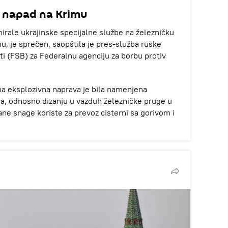
i napad na Krimu
anirale ukrajinske specijalne službe na železničku
u, je sprečen, saopštila je pres-služba ruske
i (FSB) za Federalnu agenciju za borbu protiv
na eksplozivna naprava je bila namenjena
da, odnosno dizanju u vazduh železničke pruge u
ne snage koriste za prevoz cisterni sa gorivom i