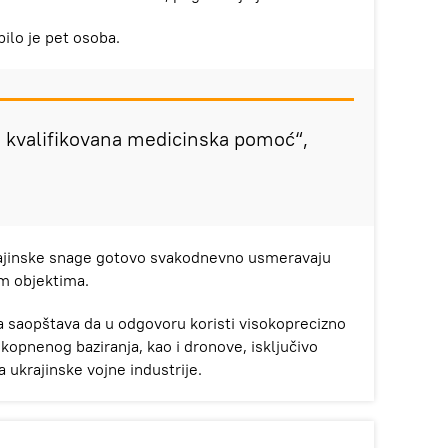
ilo je pet osoba.
kvalifikovana medicinska pomoć“,
ajinske snage gotovo svakodnevno usmeravaju
im objektima.
a saopštava da u odgovoru koristi visokoprecizno
kopnenog baziranja, kao i dronove, isključivo
ta ukrajinske vojne industrije.