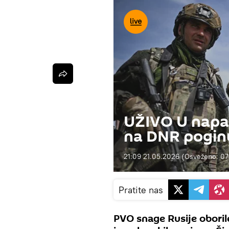
UŽIVO U napa
na DNR pogin
21:09 21.05.2026
(Osveženo:
07
Pratite nas
PVO snage Rusije oborile