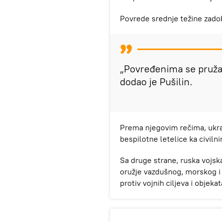
Povrede srednje težine zadob
„Povređenima se pruža 
dodao je Pušilin.
Prema njegovim rečima, ukr
bespilotne letelice ka civiln
Sa druge strane, ruska vojsk
oružje vazdušnog, morskog i 
protiv vojnih ciljeva i objeka