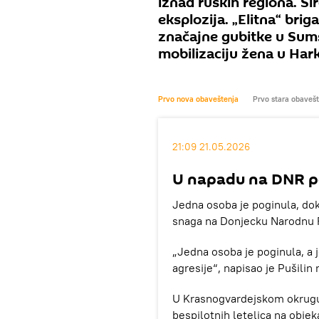
iznad ruskih regiona. Ši
eksplozija. „Elitna“ brig
značajne gubitke u Sums
mobilizaciju žena u Hark
Prvo nova obaveštenja
Prvo stara obaveš
21:09 21.05.2026
U napadu na DNR p
Jedna osoba je poginula, dok
snaga na Donjecku Narodnu Re
„Jedna osoba je poginula, a 
agresije“, napisao je Pušilin
U Krasnogvardejskom okrugu
bespilotnih letelica na objeka