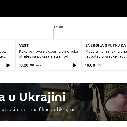
02:00
VESTI
ENERGIJA SPUTNJIKA
bez
Kako je nova nuklearna američka
Može li nam niski Dun
že
strategija pokazala strah od
ispostaviti visoke raču
Rusije?
struju, ili restrikcije
13:30
16:00
30 min
30 min
a u Ukrajini
arizaciju i denacifikaciju Ukrajine.