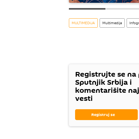
MULTIMEDIJA
Multimedija
Infog
Registrujte se na
Sputnjik Srbija i
komentarišite na
vesti
Registruj se