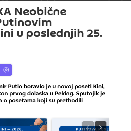
KA Neobične
 Putinovim
ni u poslednjih 25.
ir Putin boravio je u novoj poseti Kini,
kon prvog dolaska u Peking. Sputnjik je
a o posetama koji su prethodili