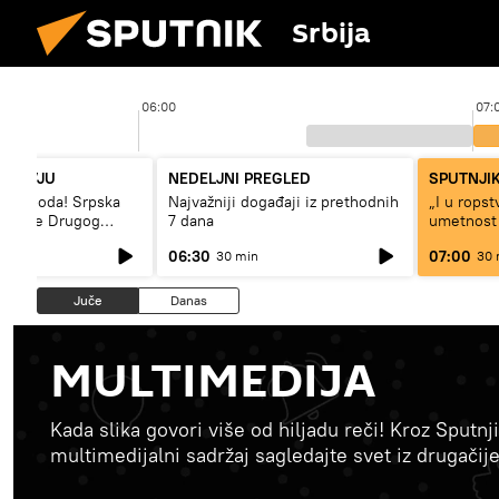
Srbija
06:00
07:
NTERVJU
NEDELJNI PREGLED
SPUTNJIK
– sloboda! Srpska
Najvažniji događaji iz prethodnih
„I u rops
 vreme Drugog
7 dana
umetnost
a“
svetskog 
06:30
07:00
30 min
30 
Juče
Danas
MULTIMEDIJA
Kada slika govori više od hiljadu reči! Kroz Sputnji
multimedijalni sadržaj sagledajte svet iz drugačij