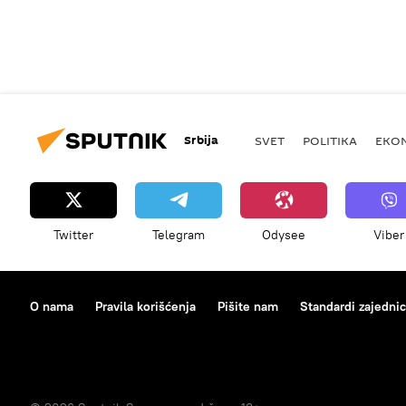
Srbija
SVET
POLITIKA
EKO
Twitter
Telegram
Odysee
Viber
O nama
Pravila korišćenja
Pišite nam
Standardi zajedni