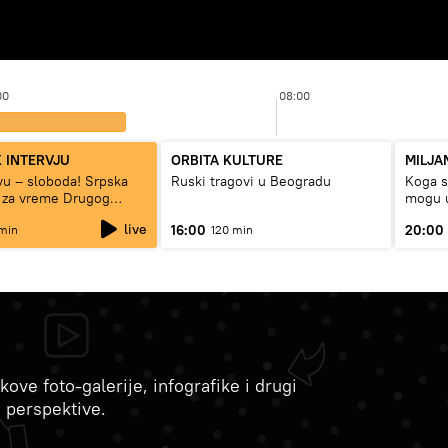
00
08:00
 INTERVJU
ORBITA KULTURE
MILJA
tvu – sloboda! Srpska
Ruski tragovi u Beogradu
Koga su
 za vreme Drugog
mogu u
rata“
live
16:00
20:00
min
120 min
kove foto-galerije, infografike i drugi
e perspektive.