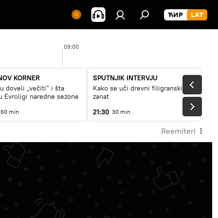
09:00
10:
NOV KORNER
SPUTNJIK INTERVJU
 doveli „večiti“ i šta
Kako se uči drevni filigranski
 Evroligi naredne sezone
zanat
21:30
60 min
30 min
Reemiteri