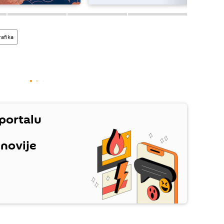
rafika
 portalu
jnovije