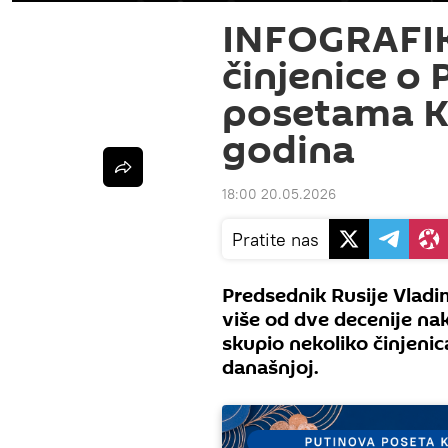
INFOGRAFI
činjenice o
posetama Ki
godina
18:00 20.05.2026
Pratite nas
Predsednik Rusije Vladim
više od dve decenije na
skupio nekoliko činjenic
današnjoj.