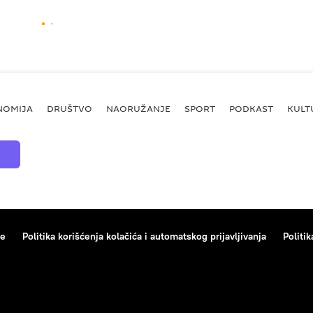
NOMIJA
DRUŠTVO
NAORUŽANJE
SPORT
PODKAST
KULT
ce
Politika korišćenja kolačića i automatskog prijavljivanja
Politik