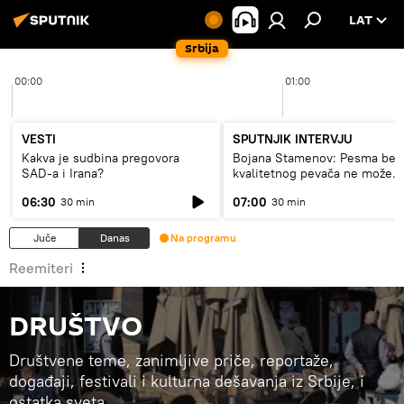
LAT
Srbija
00:00
01:00
VESTI
SPUTNJIK INTERVJU
Kakva je sudbina pregovora
Bojana Stamenov: Pesma bez
SAD-a i Irana?
kvalitetnog pevača ne može
dugo da živi
06:30
07:00
30 min
30 min
Juče
Danas
Na programu
Reemiteri
DRUŠTVO
Društvene teme, zanimljive priče, reportaže,
događaji, festivali i kulturna dešavanja iz Srbije, i
ostatka sveta