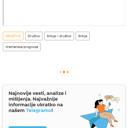
DRUŠTVO
Društvo
Srbija – društvo
Srbija
Vremenska prognoza
Najnovije vesti, analize i
mišljenja. Najvažnije
informacije ukratko na
našem
Telegramu
!