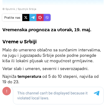
© Sputnik / Sputnjik Srbija
Pratite nas
Vremenska prognoza za utorak, 19. maj.
Vreme u Srbiji
Malo do umereno oblačno sa sunčanim intervalima,
na jugu i jugozapadu Srbije posle podne ponegde
kiša ili lokalni pljusak uz mogućnost grmljavine.
Vetar slab i umeren, severni i severozapadni.
Najniža
temperatura
od 5 do 10 stepeni, najviša od
19 do 23.