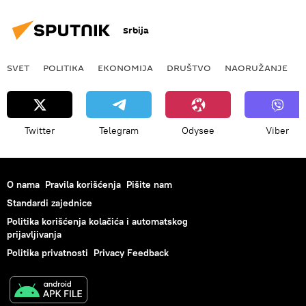
Srbija
SVET
POLITIKA
EKONOMIJA
DRUŠTVO
NAORUŽANJE
Twitter
Telegram
Odysee
Viber
O nama
Pravila korišćenja
Pišite nam
Standardi zajednice
Politika korišćenja kolačića i automatskog
prijavljivanja
Politika privatnosti
Privacy Feedback