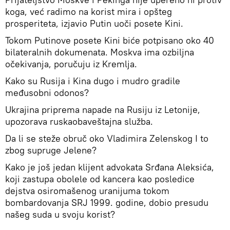
koga, već radimo na korist mira i opšteg
prosperiteta, izjavio Putin uoči posete Kini.
Tokom Putinove posete Kini biće potpisano oko 40
bilateralnih dokumenata. Moskva ima ozbiljna
očekivanja, poručuju iz Kremlja.
Kako su Rusija i Kina dugo i mudro gradile
međusobni odonos?
Ukrajina priprema napade na Rusiju iz Letonije,
upozorava ruskaobaveštajna služba.
Da li se steže obruč oko Vladimira Zelenskog I to
zbog supruge Jelene?
Kako je još jedan klijent advokata Srđana Aleksića,
koji zastupa obolele od kancera kao posledice
dejstva osiromašenog uranijuma tokom
bombardovanja SRJ 1999. godine, dobio presudu
našeg suda u svoju korist?