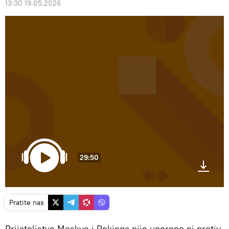
13:30 19.05.2026
29:50
Pratite nas
Prijateljstvo Moskve i Pekinga nije upereno ni protiv