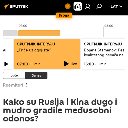
LAT
Srbija
07:00
08:00
SPUTNJIK INTERVJU
SPUTNJIK INTERVJU
adnu
„Priče uz ognjište“
Bojana Stamenov: Pesm
kvalitetnog pevača ne 
dugo da živi
live
07:00
16:00
30 min
30 min
Juče
Danas
Reemiteri
Kako su Rusija i Kina dugo i
mudro gradile međusobni
odonos?