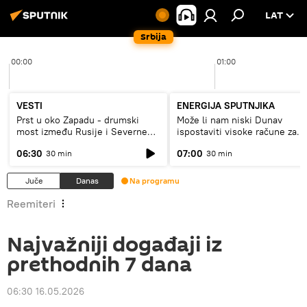
LAT
Srbija
00:00
01:00
VESTI
ENERGIJA SPUTNJIKA
Prst u oko Zapadu - drumski
Može li nam niski Dunav
most između Rusije i Severne
ispostaviti visoke račune za
Koreje
struju, ili restrikcije
06:30
07:00
30 min
30 min
Juče
Danas
Na programu
Reemiteri
Najvažniji događaji iz
prethodnih 7 dana
06:30 16.05.2026