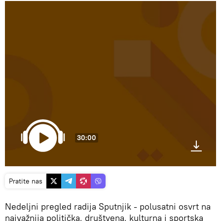
30:00
Pratite nas
Nedeljni pregled radija Sputnjik - polusatni osvrt na
najvažnija politička, društvena, kulturna i sportska