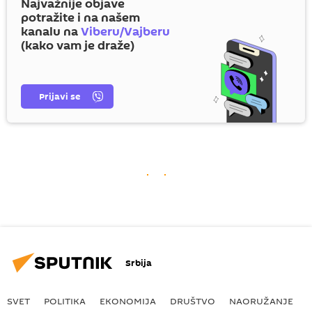
Najvažnije objave
potražite i na našem
kanalu na
Viberu/Vajberu
(kako vam je draže)
Prijavi se
Srbija
SVET
POLITIKA
EKONOMIJA
DRUŠTVO
NAORUŽANJE