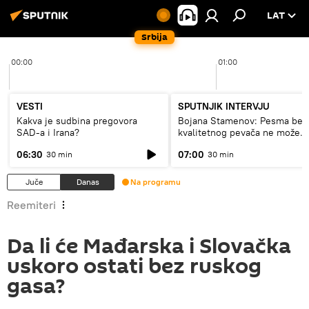
LAT
Srbija
00:00
01:00
VESTI
SPUTNJIK INTERVJU
Kakva je sudbina pregovora
Bojana Stamenov: Pesma bez
SAD-a i Irana?
kvalitetnog pevača ne može
dugo da živi
06:30
07:00
30 min
30 min
Juče
Danas
Na programu
Reemiteri
Da li će Mađarska i Slovačka
uskoro ostati bez ruskog
gasa?