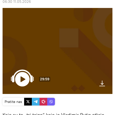
06:30 11.05.2026
29:59
Pratite nas
Koje su to „tri tajne“ koje je Vladimir Putin otkrio