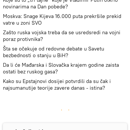
novinarima na Dan pobede?
Moskva: Snage Kijeva 16.000 puta prekršile prekid
vatre u zoni SVO
Zašto ruska vojska treba da se usredsredi na vojni
poraz protivnika?
Šta se očekuje od redovne debate u Savetu
bezbednosti o stanju u BiH?
Da li će Mađarska i Slovačka krajem godine zaista
ostati bez ruskog gasa?
Kako su Epstajnovi dosijei potvrdili da su čak i
najsumanutije teorije zavere danas - istina?