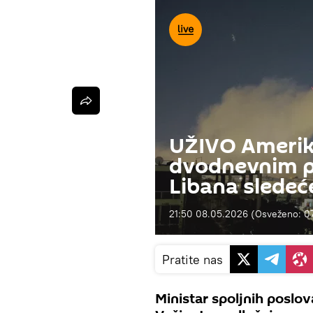
UŽIVO Amerika
dvodnevnim pr
Libana sledeć
21:50 08.05.2026
(Osveženo:
0
Pratite nas
Ministar spoljnih poslov