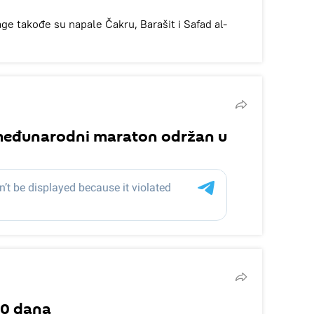
ge takođe su napale Čakru, Barašit i Safad al-
 međunarodni maraton održan u
70 dana