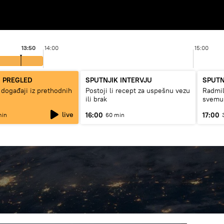
13:50
14:00
15:00
I PREGLED
SPUTNJIK INTERVJU
SPUTN
 događaji iz prethodnih
Postoji li recept za uspešnu vezu
Radmil
ili brak
svemu
live
16:00
17:00
min
60 min