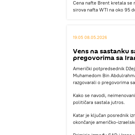
Cena nafte Brent kretala se 
sirova nafta WTI na oko 95 do
19:05 08.05.2026
Vens na sastanku s
pregovorima sa Ir
Američki potpredsednik Džej
Muhamedom Bin Abdulrahman B
razgovarali o pregovorima sa 
Kako se navodi, neimenovani 
političara sastala jutros.
Katar je ključan posrednik 
okončanje američko-izraelsko