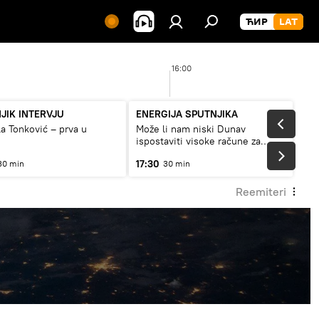
16:00
JIK INTERVJU
ENERGIJA SPUTNJIKA
a Tonković – prva u
Može li nam niski Dunav
ispostaviti visoke račune za
struju, ili restrikcije
17:30
30 min
30 min
Reemiteri