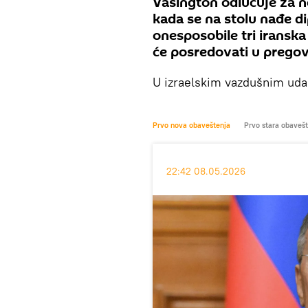
Vašington odlučuje za n
kada se na stolu nađe d
onesposobile tri iransk
će posredovati u pregov
U izraelskim vazdušnim udar
Prvo nova obaveštenja
Prvo stara obaveš
22:42 08.05.2026