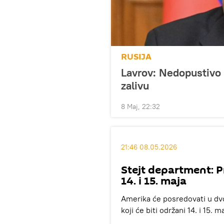
RUSIJA
Lavrov: Nedopustivo 
zalivu
8 Maj, 22:32
21:46 08.05.2026
Stejt department: P
14. i 15. maja
Amerika će posredovati u d
koji će biti održani 14. i 15.