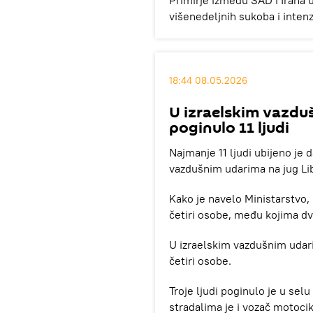
Primirje između SAD i Irana 
višenedeljnih sukoba i inten
18:44 08.05.2026
U izraelskim vazdu
poginulo 11 ljudi
Najmanje 11 ljudi ubijeno je 
vazdušnim udarima na jug Liba
Kako je navelo Ministarstvo,
četiri osobe, među kojima dv
U izraelskim vazdušnim udar
četiri osobe.
Troje ljudi poginulo je u sel
stradalima je i vozač motocik