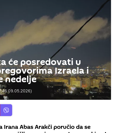
 će posredovati u
egovorima Izraela i
e nedelje
7:46 09.05.2026
)
a Irana Abas Arakči poručio da se