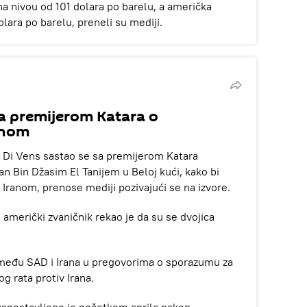
na nivou od 101 dolara po barelu, a američka
lara po barelu, preneli su mediji.
a premijerom Katara o
anom
 Di Vens sastao se sa premijerom Katara
in Džasim El Tanijem u Beloj kući, kako bi
Iranom, prenose mediji pozivajući se na izvore.
američki zvaničnik rekao je da su se dvojica
između SAD i Irana u pregovorima o sporazumu za
g rata protiv Irana.