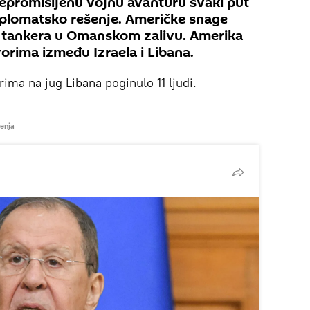
epromišljenu vojnu avanturu svaki put
iplomatsko rešenje. Američke snage
a tankera u Omanskom zalivu. Amerika
orima između Izraela i Libana.
ima na jug Libana poginulo 11 ljudi.
tenja