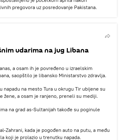
uspostavljeno je početkom aprila nakon
zivnih pregovora uz posredovanje Pakistana.
šnim udarima na jug Libana
danas, a osam ih je povređeno u izraelskim
na, saopštilo je libansko Ministarstvo zdravlja.
 u napadu na mesto Tura u okrugu Tir ubijene su
e žene, a osam je ranjeno, preneli su mediji.
ima na grad as-Sultanijah takođe su poginule
u al-Zahrani, kada je pogođen auto na putu, a među
la koji je prolazio u trenutku napada.