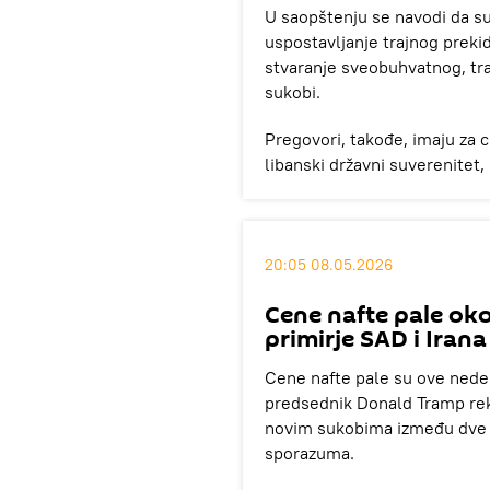
U saopštenju se navodi da s
uspostavljanje trajnog preki
stvaranje sveobuhvatnog, tra
sukobi.
Pregovori, takođe, imaju za c
libanski državni suverenitet,
20:05 08.05.2026
Cene nafte pale oko
primirje SAD i Irana
Cene nafte pale su ove nede
predsednik Donald Tramp reka
novim sukobima između dve s
sporazuma.