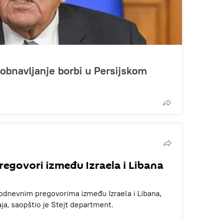
obnavljanje borbi u Persijskom
regovori između Izraela i Libana
vodnevnim pregovorima između Izraela i Libana,
 maja, saopštio je Stejt department.