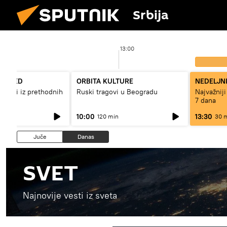
Srbija
13:00
REGLED
ORBITA KULTURE
NEDELJN
gađaji iz prethodnih
Ruski tragovi u Beogradu
Najvažniji
7 dana
10:00
13:30
120 min
30 
Juče
Danas
SVET
Najnovije vesti iz sveta