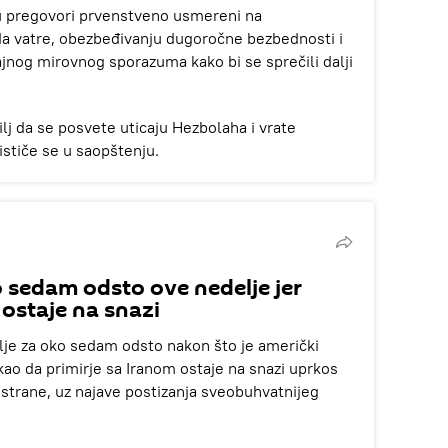
u pregovori prvenstveno usmereni na
da vatre, obezbeđivanju dugoročne bezbednosti i
jnog mirovnog sporazuma kako bi se sprečili dalji
ilj da se posvete uticaju Hezbolaha i vrate
 ističe se u saopštenju.
 sedam odsto ove nedelje jer
 ostaje na snazi
lje za oko sedam odsto nakon što je američki
o da primirje sa Iranom ostaje na snazi uprkos
trane, uz najave postizanja sveobuhvatnijeg