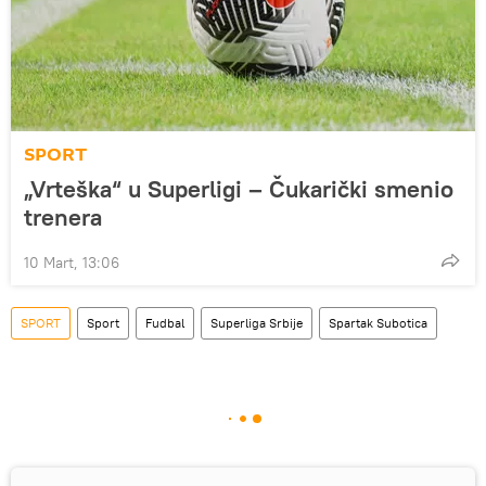
SPORT
„Vrteška“ u Superligi – Čukarički smenio
trenera
10 Mart, 13:06
SPORT
Sport
Fudbal
Superliga Srbije
Spartak Subotica