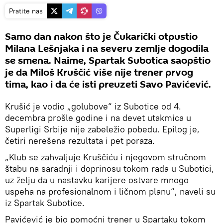
Pratite nas
Samo dan nakon što je Čukarički otpustio
Milana Lešnjaka i na severu zemlje dogodila
se smena. Naime, Spartak Subotica saopštio
je da Miloš Kruščić više nije trener prvog
tima, kao i da će isti preuzeti Savo Pavićević.
Krušić je vodio „golubove“ iz Subotice od 4.
decembra prošle godine i na devet utakmica u
Superligi Srbije nije zabeležio pobedu. Epilog je,
četiri nerešena rezultata i pet poraza.
„Klub se zahvaljuje Kruščiću i njegovom stručnom
štabu na saradnji i doprinosu tokom rada u Subotici,
uz želju da u nastavku karijere ostvare mnogo
uspeha na profesionalnom i ličnom planu“, naveli su
iz Spartak Subotice.
Pavićević je bio pomoćni trener u Spartaku tokom