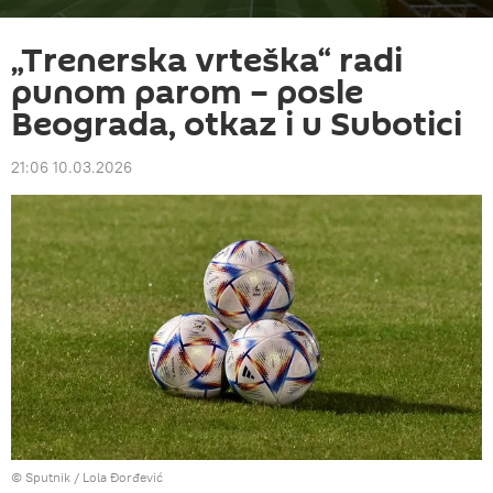
„Trenerska vrteška“ radi
punom parom – posle
Beograda, otkaz i u Subotici
21:06 10.03.2026
© Sputnik / Lola Đorđević