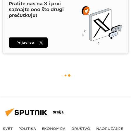
Pratite nas na
X
i prvi
saznajte ono što drugi
prećutkuju!
Prijavi se
Srbija
SVET
POLITIKA
EKONOMIJA
DRUŠTVO
NAORUŽANJE