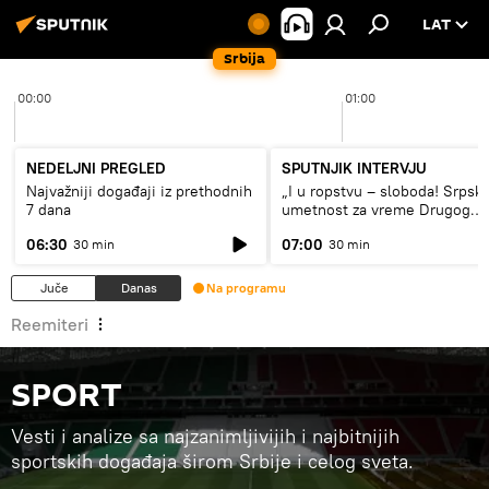
LAT
Srbija
00:00
01:00
NEDELJNI PREGLED
SPUTNJIK INTERVJU
Najvažniji događaji iz prethodnih
„I u ropstvu – sloboda! Srpsk
7 dana
umetnost za vreme Drugog
svetskog rata“
06:30
07:00
30 min
30 min
Juče
Danas
Na programu
Reemiteri
SPORT
Vesti i analize sa najzanimljivijih i najbitnijih
sportskih događaja širom Srbije i celog sveta.