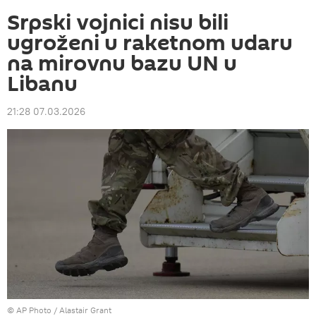
Srpski vojnici nisu bili
ugroženi u raketnom udaru
na mirovnu bazu UN u
Libanu
21:28 07.03.2026
© AP Photo / Alastair Grant