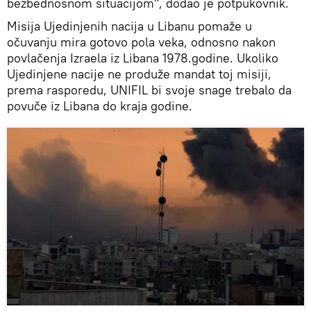
bezbednosnom situacijom", dodao je potpukovnik.
Misija Ujedinjenih nacija u Libanu pomaže u
očuvanju mira gotovo pola veka, odnosno nakon
povlačenja Izraela iz Libana 1978.godine. Ukoliko
Ujedinjene nacije ne produže mandat toj misiji,
prema rasporedu, UNIFIL bi svoje snage trebalo da
povuče iz Libana do kraja godine.