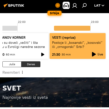
LAT
Srbija
22:00
23:00
LJANOV KORNER
VESTI (repriza)
a su doveli „večiti“ i šta
Postoje li „bosanski", „kosovski“
gu u Evroligi naredne sezone
ili „crnogorski" Srbi?
live
:00
21:30
60 min
30 min
Juče
Danas
Reemiteri
SVET
Najnovije vesti iz sveta