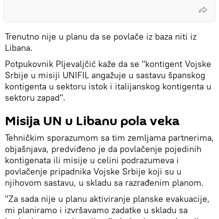
Trenutno nije u planu da se povlače iz baza niti iz
Libana.
Potpukovnik Pljevaljčić kaže da se "kontigent Vojske
Srbije u misiji UNIFIL angažuje u sastavu španskog
kontigenta u sektoru istok i italijanskog kontigenta u
sektoru zapad".
Misija UN u Libanu pola veka
Tehničkim sporazumom sa tim zemljama partnerima,
objašnjava, predviđeno je da povlačenje pojedinih
kontigenata ili misije u celini podrazumeva i
povlačenje pripadnika Vojske Srbije koji su u
njihovom sastavu, u skladu sa razrađenim planom.
"Za sada nije u planu aktiviranje planske evakuacije,
mi planiramo i izvršavamo zadatke u skladu sa