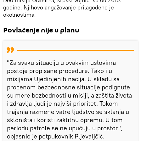
Deo misije UNIFIL-a, srpski vojnici su od 2010.
godine. Njihovo angažovanje prilagođeno je
okolnostima.
Povlačenje nije u planu
"Za svaku situaciju u ovakvim uslovima
postoje propisane procedure. Tako i u
misijama Ujedinjenih nacija. U skladu sa
procenom bezbednosne situacije podignute
su mere bezbednosti u misiji, a zaštita života
i zdravlja ljudi je najviši prioritet. Tokom
trajanja razmene vatre ljudstvo se sklanja u
skloništa i koristi zaštitnu opremu. U tom
periodu patrole se ne upućuju u prostor",
objasnio je potpukovnik Pljevaljčić.