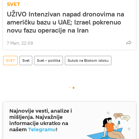
SVET
UŽIVO Intenzivan napad dronovima na
američku bazu u UAE; Izrael pokrenuo
novu fazu operacije na Iran
7 Mart, 22:09
SVET
Svet
Svet – politika
Sukob na Bliskom istoku
Najnovije vesti, analize i
mišljenja. Najvažnije
informacije ukratko na
našem
Telegramu
!