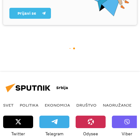
Prijavi se
Srbija
SVET
POLITIKA
EKONOMIJA
DRUŠTVO
NAORUŽANJE
Twitter
Telegram
Odysee
Viber