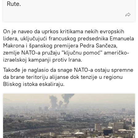
Rute.
On je naveo da uprkos kritikama nekih evropskih
lidera, uključujući francuskog predsednika Emanuela
Makrona i španskog premijera Pedra Sančeza,
zemlje NATO-a pružaju "ključnu pomoć" američko-
izraelskoj kampanji protiv Irana.
Takođe je naglasio da snage NATO-a ostaju spremne
da brane teritoriju alijanse dok tenzije u regionu
Bliskog istoka eskaliraju.