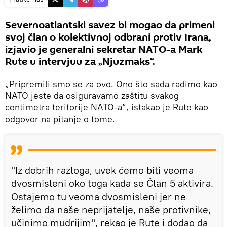
Severnoatlantski savez bi mogao da primeni
svoj član o kolektivnoj odbrani protiv Irana,
izjavio je generalni sekretar NATO-a Mark
Rute u intervjuu za „Njuzmaks“.
„Pripremili smo se za ovo. Ono što sada radimo kao
NATO jeste da osiguravamo zaštitu svakog
centimetra teritorije NATO-a“, istakao je Rute kao
odgovor na pitanje o tome.
"Iz dobrih razloga, uvek ćemo biti veoma
dvosmisleni oko toga kada se Član 5 aktivira.
Ostajemo tu veoma dvosmisleni jer ne
želimo da naše neprijatelje, naše protivnike,
učinimo mudrijim", rekao je Rute i dodao da