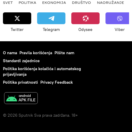
SVET
POLITIKA
EKONOMIJA
DRUŠTVO
NAORUŽANJE
Twitter
Telegram
Odysee
Viber
O nama
Pravila korišćenja
Pišite nam
Standardi zajednice
Politika korišćenja kolačića i automatskog
prijavljivanja
Politika privatnosti
Privacy Feedback
© 2026 Sputnik Sva prava zadržana. 18+