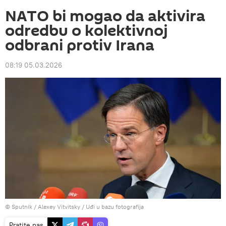
NATO bi mogao da aktivira
odredbu o kolektivnoj
odbrani protiv Irana
08:19 05.03.2026
© Sputnik / Alexey Vitvitsky
/
Uđi u bazu fotografija
Pratite nas