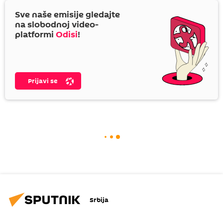
Sve naše emisije gledajte
na slobodnoj video-
platformi
Odisi
!
Prijavi se
Srbija