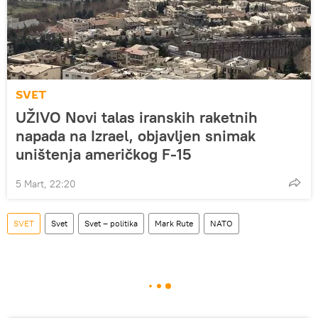
SVET
UŽIVO Novi talas iranskih raketnih
napada na Izrael, objavljen snimak
uništenja američkog F-15
5 Mart, 22:20
SVET
Svet
Svet – politika
Mark Rute
NATO