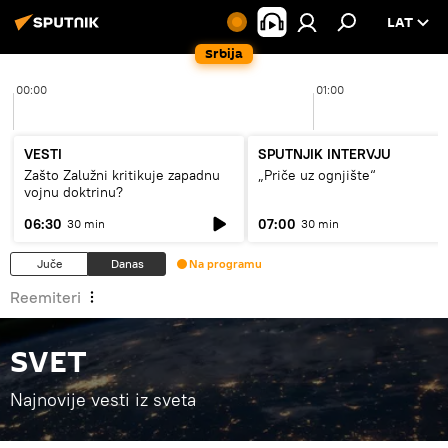
LAT
Srbija
00:00
01:00
VESTI
SPUTNJIK INTERVJU
Zašto Zalužni kritikuje zapadnu
„Priče uz ognjište“
vojnu doktrinu?
06:30
07:00
30 min
30 min
Juče
Danas
Na programu
Reemiteri
SVET
Najnovije vesti iz sveta