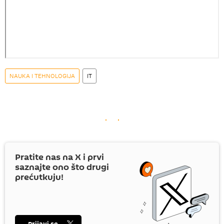
NAUKA I TEHNOLOGIJA
IT
Pratite nas na
X
i prvi
saznajte ono što drugi
prećutkuju!
Prijavi se