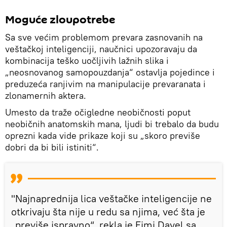
Moguće zloupotrebe
Sa sve većim problemom prevara zasnovanih na
veštačkoj inteligenciji, naučnici upozoravaju da
kombinacija teško uočljivih lažnih slika i
„neosnovanog samopouzdanja“ ostavlja pojedince i
preduzeća ranjivim na manipulacije prevaranata i
zlonamernih aktera.
Umesto da traže očigledne neobičnosti poput
neobičnih anatomskih mana, ljudi bi trebalo da budu
oprezni kada vide prikaze koji su „skoro previše
dobri da bi bili istiniti“.
"Najnaprednija lica veštačke inteligencije ne
otkrivaju šta nije u redu sa njima, već šta je
„previše ispravno“, rekla je Ejmi Davel sa