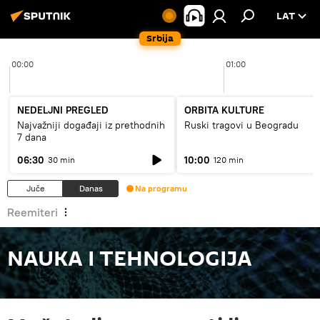
LAT
Srbija
00:00
01:00
NEDELJNI PREGLED
ORBITA KULTURE
Najvažniji događaji iz prethodnih
Ruski tragovi u Beogradu
7 dana
06:30
10:00
30 min
120 min
Juče
Danas
Na programu
Reemiteri
NAUKA I TEHNOLOGIJA