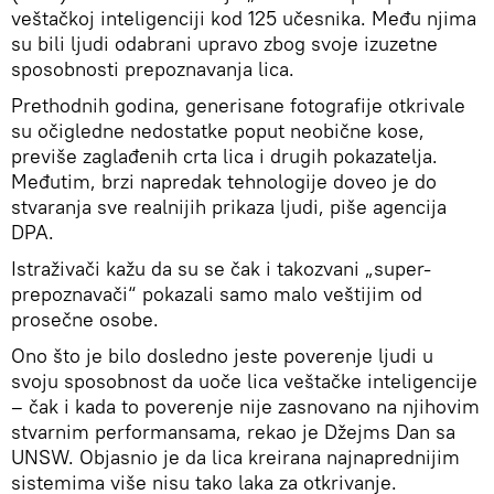
veštačkoj inteligenciji kod 125 učesnika. Među njima
su bili ljudi odabrani upravo zbog svoje izuzetne
sposobnosti prepoznavanja lica.
Prethodnih godina, generisane fotografije otkrivale
su očigledne nedostatke poput neobične kose,
previše zaglađenih crta lica i drugih pokazatelja.
Međutim, brzi napredak tehnologije doveo je do
stvaranja sve realnijih prikaza ljudi, piše agencija
DPA.
Istraživači kažu da su se čak i takozvani „super-
prepoznavači“ pokazali samo malo veštijim od
prosečne osobe.
Ono što je bilo dosledno jeste poverenje ljudi u
svoju sposobnost da uoče lica veštačke inteligencije
– čak i kada to poverenje nije zasnovano na njihovim
stvarnim performansama, rekao je Džejms Dan sa
UNSW. Objasnio je da lica kreirana najnaprednijim
sistemima više nisu tako laka za otkrivanje.