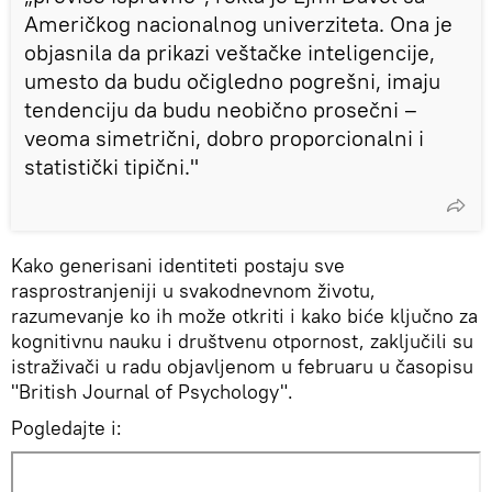
Američkog nacionalnog univerziteta. Ona je
objasnila da prikazi veštačke inteligencije,
umesto da budu očigledno pogrešni, imaju
tendenciju da budu neobično prosečni –
veoma simetrični, dobro proporcionalni i
statistički tipični."
Kako generisani identiteti postaju sve
rasprostranjeniji u svakodnevnom životu,
razumevanje ko ih može otkriti i kako biće ključno za
kognitivnu nauku i društvenu otpornost, zaključili su
istraživači u radu objavljenom u februaru u časopisu
"British Journal of Psychology".
Pogledajte i: