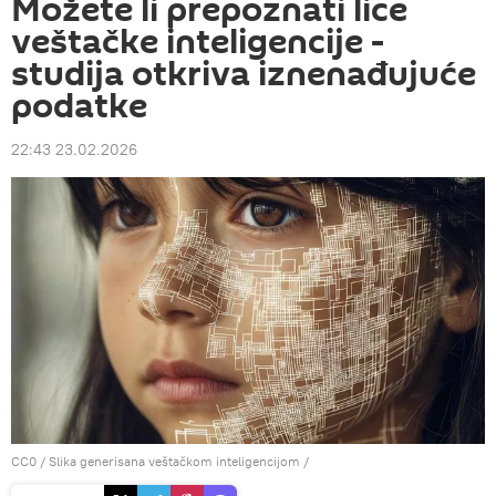
Možete li prepoznati lice
veštačke inteligencije -
studija otkriva iznenađujuće
podatke
22:43 23.02.2026
CC0
/ Slika generisana veštačkom inteligencijom /