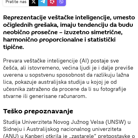
Pratite nas
Reprezentacije veštačke inteligencije, umesto
očiglednih grešaka, imaju tendenciju da budu
neobično prosečne – izuzetno simetrične,
harmonično proporcionalne i statistički
tipične.
Prevara veštačke inteligencije (AI) postaje sve
češća, ali istovremeno, većina ljudi je i dalje previše
uverena u sopstvenu sposobnost da razlikuju lažna
lica, pokazuje australijska studija u kojoj je od
učesnika zatraženo da procene da li su fotografije
stvarne ili generisane računarom.
Teško prepoznavanje
Studija Univerziteta Novog Južnog Velsa (UNSW) u
Sidneju i Australijskog nacionalnog univerziteta
(ANU) u Kanberi otkrila je „zastarele“ pretpostavke o