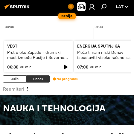
LAT
Srbija
00:00
01:00
VESTI
ENERGIJA SPUTNJIKA
Prst u oko Zapadu - drumski
Može li nam niski Dunav
most između Rusije i Severne
ispostaviti visoke račune za
Koreje
struju, ili restrikcije
06:30
07:00
30 min
30 min
Juče
Danas
Na programu
Reemiteri
NAUKA I TEHNOLOGIJA