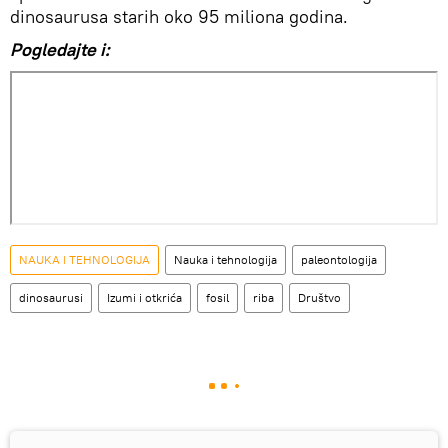
dinosaurusa starih oko 95 miliona godina.
Pogledajte i:
NAUKA I TEHNOLOGIJA
Nauka i tehnologija
paleontologija
dinosaurusi
Izumi i otkrića
fosil
riba
Društvo