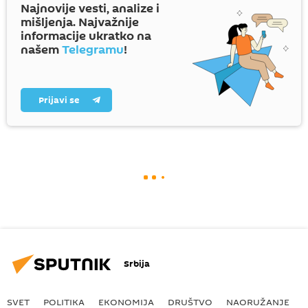
Najnovije vesti, analize i
mišljenja. Najvažnije
informacije ukratko na
našem
Telegramu
!
Prijavi se
Srbija
SVET
POLITIKA
EKONOMIJA
DRUŠTVO
NAORUŽANJE