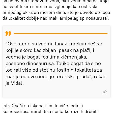
sa delovima stenovitih zona, okruženih dinama, koje
na satelitskim snimcima izgledaju kao ostrvski
arhipelag okružen morem dina, što je dovelo do toga
da lokalitet dobije nadimak 'arhipelag spinosaurusa'.
“Ove stene su veoma tanak i mekan peščar
koji je skoro kao zbijeni pesak na plaži, i
veoma je bogat fosilima kičmenjaka,
posebno dinosaurusa. Toliko bogat da smo
locirali više od stotinu fosilnih lokaliteta za
manje od dve nedelje terenskog rada“, rekao
je Vidal.
Istraživači su iskopali fosile više jedinki
spinosaurusa mirabilisa i ostatke raznih drugih