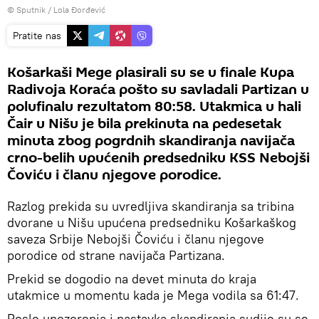
© Sputnik / Lola Đorđević
Pratite nas
Košarkaši Mege plasirali su se u finale Kupa
Radivoja Koraća pošto su savladali Partizan u
polufinalu rezultatom 80:58. Utakmica u hali
Čair u Nišu je bila prekinuta na pedesetak
minuta zbog pogrdnih skandiranja navijača
crno-belih upućenih predsedniku KSS Nebojši
Čoviću i članu njegove porodice.
Razlog prekida su uvredljiva skandiranja sa tribina
dvorane u Nišu upućena predsedniku Košarkaškog
saveza Srbije Nebojši Čoviću i članu njegove
porodice od strane navijača Partizana.
Prekid se dogodio na devet minuta do kraja
utakmice u momentu kada je Mega vodila sa 61:47.
Posle upozorenja i nastavka skandiranja sudije su se