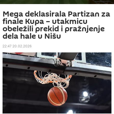
Mega deklasirala Partizan za
finale Kupa – utakmicu
obeležili prekid i pražnjenje
dela hale u Nišu
22:47 20.02.2026