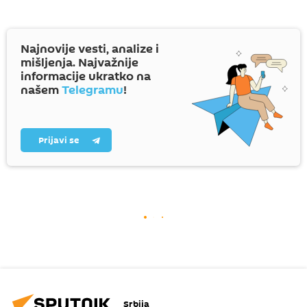
Najnovije vesti, analize i
mišljenja. Najvažnije
informacije ukratko na
našem
Telegramu
!
Prijavi se
Srbija