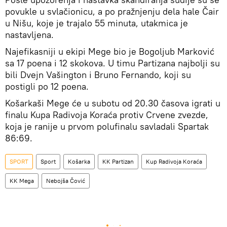
povukle u svlačionicu, a po pražnjenju dela hale Čair
u Nišu, koje je trajalo 55 minuta, utakmica je
nastavljena.
Najefikasniji u ekipi Mege bio je Bogoljub Marković
sa 17 poena i 12 skokova. U timu Partizana najbolji su
bili Dvejn Vašington i Bruno Fernando, koji su
postigli po 12 poena.
Košarkaši Mege će u subotu od 20.30 časova igrati u
finalu Kupa Radivoja Koraća protiv Crvene zvezde,
koja je ranije u prvom polufinalu savladali Spartak
86:69.
SPORT
Sport
Košarka
KK Partizan
Kup Radivoja Koraća
KK Mega
Nebojša Čović