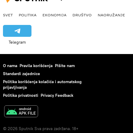
SVET
POLITIKA
EKONOMIJA
DRUŠTVO
NAORUŽANJE
Telegram
O nama
Pravila korišćenja
Pišite nam
Standardi zajednice
Politika korišćenja kolačića i automatskog
prijavljivanja
Politika privatnosti
Privacy Feedback
© 2026 Sputnik Sva prava zadržana. 18+