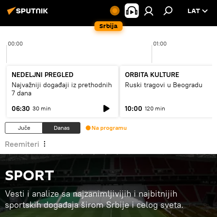
LAT
Srbija
00:00
01:00
NEDELJNI PREGLED
ORBITA KULTURE
Najvažniji događaji iz prethodnih
Ruski tragovi u Beogradu
7 dana
06:30
10:00
30 min
120 min
Juče
Danas
Na programu
Reemiteri
SPORT
Vesti i analize sa najzanimljivijih i najbitnijih
sportskih događaja širom Srbije i celog sveta.