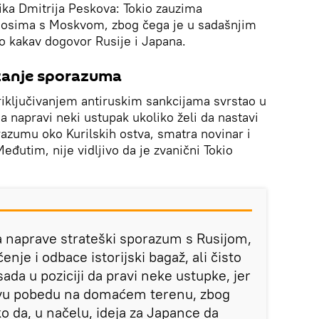
ka Dmitrija Peskova: Tokio zauzima
odnosima s Moskvom, zbog čega je u sadašnjim
lo kakav dogovor Rusije i Japana.
izanje sporazuma
riključivanjem antiruskim sankcijama svrstao u
da napravi neki ustupak ukoliko želi da nastavi
zumu oko Kurilskih ostva, smatra novinar i
eđutim, nije vidljivo da je zvanični Tokio
a naprave strateški sporazum s Rusijom,
enje i odbace istorijski bagaž, ali čisto
ada u poziciji da pravi neke ustupke, jer
akvu pobedu na domaćem terenu, zbog
ako da, u načelu, ideja za Japance da