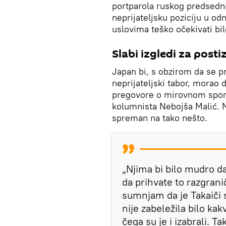
portparola ruskog predsedni
neprijateljsku poziciju u 
uslovima teško očekivati bi
Slabi izgledi za post
Japan bi, s obzirom da se p
neprijateljski tabor, morao 
pregovore o mirovnom spora
kolumnista Nebojša Malić. M
spreman na tako nešto.
„Njima bi bilo mudro d
da prihvate to razgranič
sumnjam da je Takaiči s
nije zabeležila bilo k
čega su je i izabrali. T