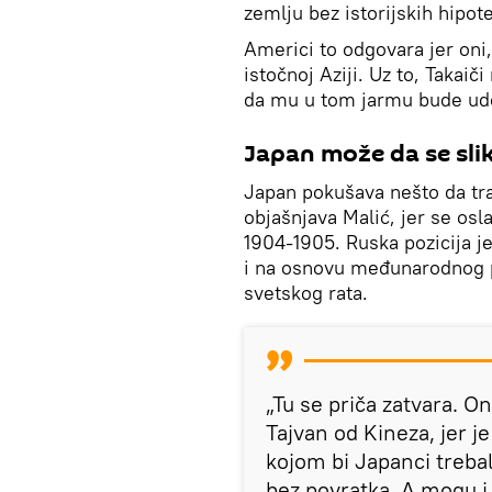
zemlju bez istorijskih hipot
Americi to odgovara jer oni,
istočnoj Aziji. Uz to, Takaič
da mu u tom jarmu bude ud
Japan može da se sli
Japan pokušava nešto da tra
objašnjava Malić, jer se o
1904-1905. Ruska pozicija j
i na osnovu međunarodnog 
svetskog rata.
„Tu se priča zatvara. On
Tajvan od Kineza, jer je 
kojom bi Japanci trebal
bez povratka. A mogu i 