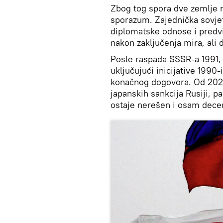
Zbog tog spora dve zemlje n
sporazum. Zajednička sovjet
diplomatske odnose i predv
nakon zaključenja mira, ali 
Posle raspada SSSR-a 1991,
uključujući inicijative 1990-
konačnog dogovora. Od 202
japanskih sankcija Rusiji, p
ostaje nerešen i osam decen