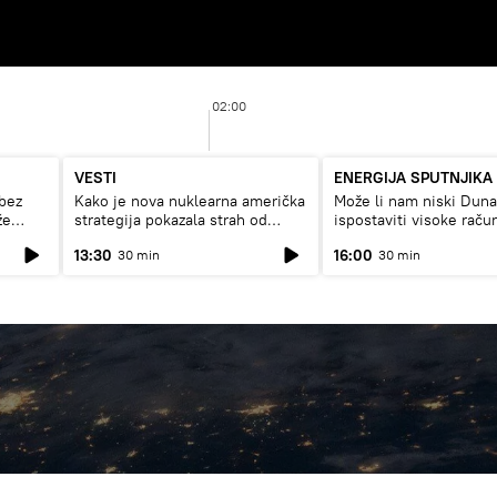
02:00
VESTI
ENERGIJA SPUTNJIKA
bez
Kako je nova nuklearna američka
Može li nam niski Dun
že
strategija pokazala strah od
ispostaviti visoke raču
Rusije?
struju, ili restrikcije
13:30
16:00
30 min
30 min