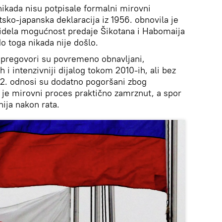
ikada nisu potpisale formalni mirovni
sko-japanska deklaracija iz 1956. obnovila je
idela mogućnost predaje Šikotana i Habomaija
do toga nikada nije došlo.
 pregovori su povremeno obnavljani,
ih i intenzivniji dijalog tokom 2010-ih, ali bez
2. odnosi su dodatno pogoršani zbog
a je mirovni proces praktično zamrznut, a spor
ija nakon rata.