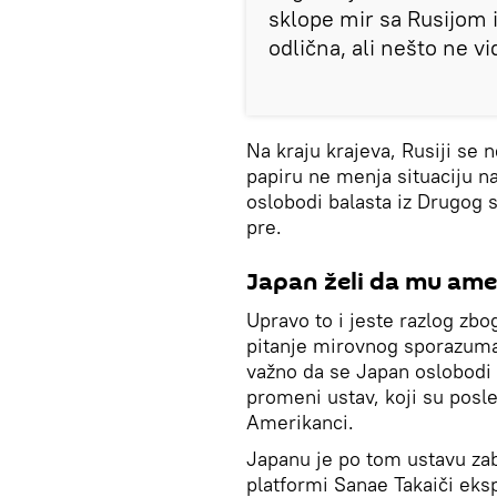
sklope mir sa Rusijom i 
odlična, ali nešto ne vid
Na kraju krajeva, Rusiji se 
papiru ne menja situaciju na
oslobodi balasta iz Drugog s
pre.
Japan želi da mu ame
Upravo to i jeste razlog zb
pitanje mirovnog sporazuma
važno da se Japan oslobodi 
promeni ustav, koji su posle
Amerikanci.
Japanu je po tom ustavu zab
platformi Sanae Takaiči eksp