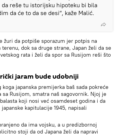
da reše tu istorijsku hipoteku bi bila
im da će to da se desi“, kaže Malić.
ne žuri da potpiše sporazum jer potpis na
 terenu, dok sa druge strane, Japan želi da se
vetskog rata i želi da spor sa Rusijom reši što
rički jaram bude udobniji
og koga japanska premijerka baš sada pokreće
 sa Rusijom, smatra naš sagovornik. Njoj je
balasta koji nosi već osamdeset godina i da
 japanske kapitulacije 1945, napisali
ranjeno da ima vojsku, a u predizbornoj
licitno stoji da od Japana želi da napravi