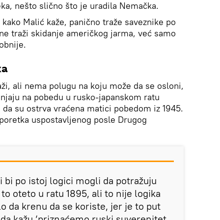
eka, nešto slično što je uradila Nemačka.
 kako Malić kaže, panično traže saveznike po
i ne traži skidanje američkog jarma, već samo
obnije.
ka
ži, ali nema polugu na koju može da se osloni,
slanjaju na pobedu u rusko-japanskom ratu
e da su ostrva vraćena matici pobedom iz 1945.
poretka uspostavljenog posle Drugog
i bi po istoj logici mogli da potražuju
to oteto u ratu 1895, ali to nije logika
o da krenu da se koriste, jer je to put
da kažu ’priznaćemo ruski suverenitet