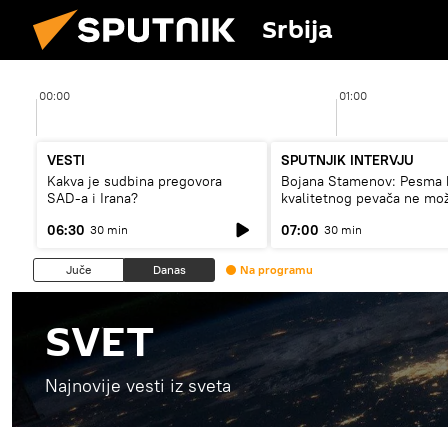
Srbija
00:00
01:00
VESTI
SPUTNJIK INTERVJU
Kakva je sudbina pregovora
Bojana Stamenov: Pesma 
SAD-a i Irana?
kvalitetnog pevača ne mo
dugo da živi
06:30
07:00
30 min
30 min
Juče
Danas
Na programu
SVET
Najnovije vesti iz sveta