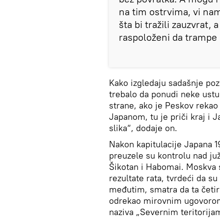
na tim ostrvima, vi nam
šta bi tražili zauzvrat,
raspoloženi da trampe sv
Kako izgledaju sadašnje pozi
trebalo da ponudi neke ustu
strane, ako je Peskov reka
Japanom, tu je priči kraj i 
slika“, dodaje on.
Nakon kapitulacije Japana 
preuzele su kontrolu nad juž
Šikotan i Habomai. Moskva s
rezultate rata, tvrdeći da s
međutim, smatra da ta četir
odrekao mirovnim ugovorom 
naziva „Severnim teritorija