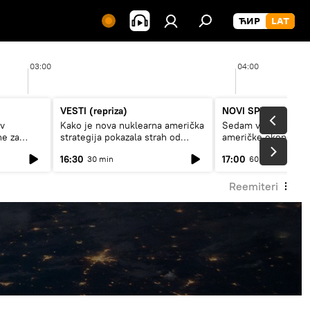
03:00
04:00
VESTI (repriza)
NOVI SPUTNJIK P
av
Kako je nova nuklearna američka
Sedam veličanstven
ne za
strategija pokazala strah od
američke ekonomij
Rusije?
16:30
17:00
30 min
60 min
Reemiteri