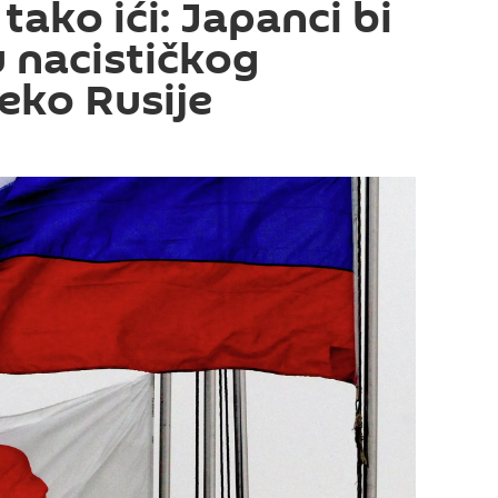
tako ići: Japanci bi
u nacističkog
reko Rusije