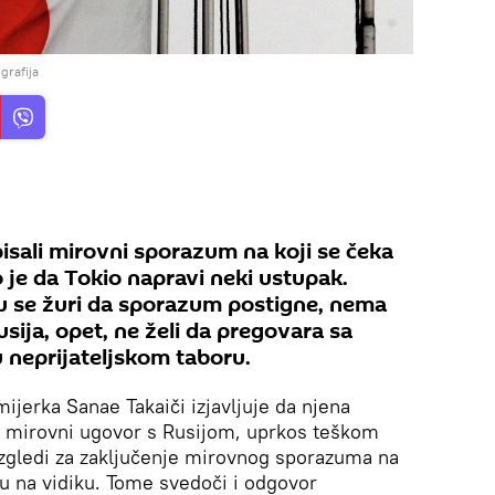
grafija
pisali mirovni sporazum na koji se čeka
 je da Tokio napravi neki ustupak.
u se žuri da sporazum postigne, nema
sija, opet, ne želi da pregovara sa
u neprijateljskom taboru.
ijerka Sanae Takaiči izjavljuje da njena
i mirovni ugovor s Rusijom, uprkos teškom
 izgledi za zaključenje mirovnog sporazuma na
su na vidiku. Tome svedoči i odgovor