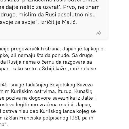
a dajte nešto za uzvrat’. Prvo, ne znam
 a drugo, mislim da Rusi apsolutno nisu
oje za svoje“, izričit je Malić.
cije pregovaračkih strana, Japan je taj koji bi
pke, ali nemaju šta da ponude. Sa druge
o da Rusija nema o čemu da razgovara sa
Japan, kako se to u Srbiji kaže „može da se
1945, snage tadašnjeg Sovjetskog Saveza
nim Kurilskim ostrvima, Iturup, Kunašir,
e poziva na dogovore saveznika iz Jalte i
u ostrva legitimno vraćena matici. Japan,
i ostrva nisu deo Kurilskog lanca kojeg se
iz San Franciska potpisanog 1951, pa ih
ma“.