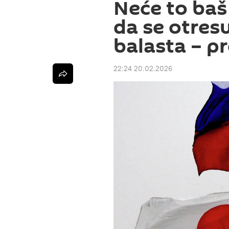
Neće to baš 
da se otres
balasta – p
22:24 20.02.2026