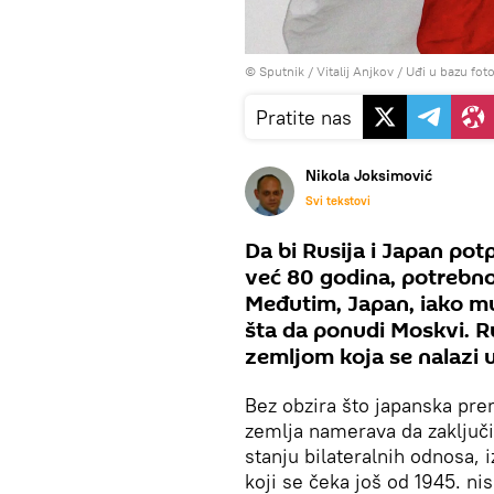
© Sputnik / Vitalij Anjkov
/
Uđi u bazu foto
Pratite nas
Nikola Joksimović
Svi tekstovi
Da bi Rusija i Japan pot
već 80 godina, potrebno
Međutim, Japan, iako m
šta da ponudi Moskvi. Ru
zemljom koja se nalazi 
Bez obzira što japanska prem
zemlja namerava da zaključ
stanju bilateralnih odnosa,
koji se čeka još od 1945. ni