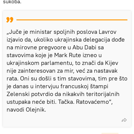
sukoba.
„Juče je ministar spoljnih poslova Lavrov
izjavio da, ukoliko ukrajinska delegacija dođe
na mirovne pregvoore u Abu Dabi sa
stavovima koje je Mark Rute izneo u
ukrajinskom parlamentu, to znači da Kijev
nije zainteresovan za mir, već za nastavak
rata. Oni su došli s tim stavovima, tim pre što
je danas u intervjuu francuskoj štampi
Zelenski potvrdio da nikakvih teritorijalnih
ustupaka neće biti. Tačka. Ratovaćemo“,
navodi Olejnik.