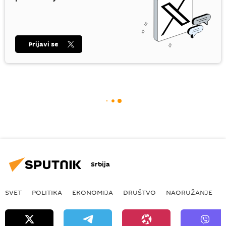
Prijavi se
Srbija
SVET
POLITIKA
EKONOMIJA
DRUŠTVO
NAORUŽANJE