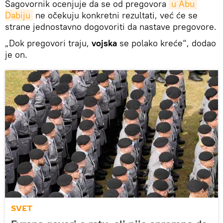
Sagovornik ocenjuje da se od pregovora
u Abu 
Dabiju
ne očekuju konkretni rezultati, već će se
strane jednostavno dogovoriti da nastave pregovore.
„Dok pregovori traju,
vojska
se polako kreće“, dodao
je on.
SVET