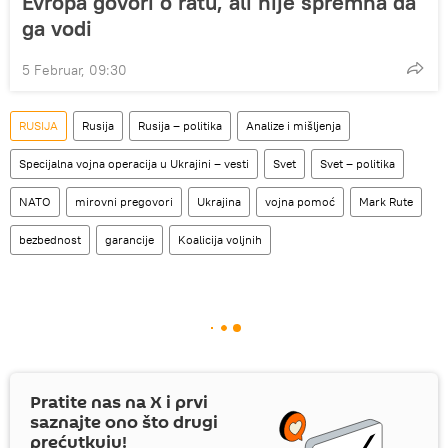
Evropa govori o ratu, ali nije spremna da
ga vodi
5 Februar, 09:30
RUSIJA
Rusija
Rusija – politika
Analize i mišljenja
Specijalna vojna operacija u Ukrajini – vesti
Svet
Svet – politika
NATO
mirovni pregovori
Ukrajina
vojna pomoć
Mark Rute
bezbednost
garancije
Koalicija voljnih
Pratite nas na
X
i prvi
saznajte ono što drugi
prećutkuju!