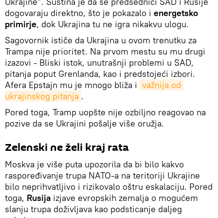
Ukrajine“. Suština je da se predsednici SAD i Rusije
dogovaraju direktno, što je pokazalo i
energetsko
primirje
, dok Ukrajina tu ne igra nikakvu ulogu.
Sagovornik ističe da Ukrajina u ovom trenutku za
Trampa nije prioritet. Na prvom mestu su mu drugi
izazovi - Bliski istok, unutrašnji problemi u SAD,
pitanja poput Grenlanda, kao i predstojeći izbori.
Afera Epstajn mu je mnogo bliža i
važnija od 
ukrajinskog pitanja
.
Pored toga, Tramp uopšte nije ozbiljno reagovao na
pozive da se Ukrajini pošalje više oružja.
Zelenski ne želi kraj rata
Moskva je više puta upozorila da bi bilo kakvo
raspoređivanje trupa NATO-a na teritoriji Ukrajine
bilo neprihvatljivo i rizikovalo oštru eskalaciju. Pored
toga,
Rusija
izjave evropskih zemalja o mogućem
slanju trupa doživljava kao podsticanje daljeg