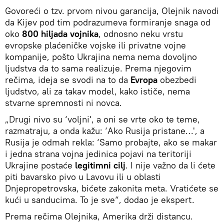
Govoreći o tzv. prvom nivou garancija, Olejnik navodi
da Kijev pod tim podrazumeva formiranje snaga od
oko
800 hiljada vojnika
, odnosno neku vrstu
evropske plaćeničke vojske ili privatne vojne
kompanije, pošto Ukrajina nema nema dovoljno
ljudstva da to sama realizuje. Prema njegovim
rečima, ideja se svodi na to da
Evropa
obezbedi
ljudstvo, ali za takav model, kako ističe, nema
stvarne spremnosti ni novca.
„Drugi nivo su ‘voljni', a oni se vrte oko te teme,
razmatraju, a onda kažu: ‘Ako Rusija pristane…', a
Rusija je odmah rekla: ‘Samo probajte, ako se makar
i jedna strana vojna jedinica pojavi na teritoriji
Ukrajine postaće
legitimni cilj
. I nije važno da li ćete
piti bavarsko pivo u Lavovu ili u oblasti
Dnjepropetrovska, bićete zakonita meta. Vratićete se
kući u sanducima. To je sve“, dodao je ekspert.
Prema rečima Olejnika, Amerika drži distancu.