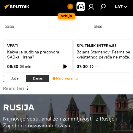
LAT
Srbija
00:00
01:00
VESTI
SPUTNJIK INTERVJU
Kakva je sudbina pregovora
Bojana Stamenov: Pesma bez
SAD-a i Irana?
kvalitetnog pevača ne može
dugo da živi
06:30
07:00
30 min
30 min
Juče
Danas
Na programu
Reemiteri
RUSIJA
Najnovije vesti, analize i zanimljivosti iz Rusije i
Zajednice nezavisnih država