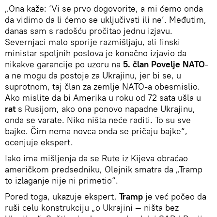
„Ona kaže: ‘Vi se prvo dogovorite, a mi ćemo onda
da vidimo da li ćemo se uključivati ili ne’. Međutim,
danas sam s radošću pročitao jednu izjavu.
Severnjaci malo sporije razmišljaju, ali finski
ministar spoljnih poslova je konačno izjavio da
nikakve garancije po uzoru na
5. član Povelje NATO
-
a ne mogu da postoje za Ukrajinu, jer bi se, u
suprotnom, taj član za zemlje NATO-a obesmislio.
Ako mislite da bi Amerika u roku od 72 sata ušla u
rat
s Rusijom, ako ona ponovo napadne Ukrajinu,
onda se varate. Niko ništa neće raditi. To su sve
bajke. Čim nema novca onda se pričaju bajke“,
ocenjuje ekspert.
Iako ima mišljenja da se Rute iz Kijeva obraćao
američkom predsedniku, Olejnik smatra da „Tramp
to izlaganje nije ni primetio“.
Pored toga, ukazuje ekspert,
Tramp
je već počeo da
ruši celu konstrukciju „o Ukrajini — ništa bez