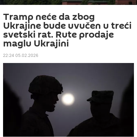
Tramp neće da zbog
Ukrajine bude uvučen u treći
svetski rat. Rute prodaje
maglu Ukrajini
22:24 05.02.2026