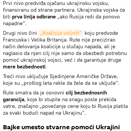
Prvi nivo predviđa ojačanu ukrajinsku vojsku,
finansiranu od strane partnera. Ukrajinska vojska će
biti
prva linija odbrane
„ako Rusija reši da ponovo
napadne“.
Drugi nivo čini
„Koalicija voljnih“
koju predvode
Francuska i Velika Britanija. Rute nije precizirao
način delovanja koalicije u slučaju napada, ali je
naglasio da njen cilj nije samo da obezbedi potrebnu
pomoć ukrajinskoj vojsci, već i da garantuje druge
mere bezbednosti
.
Treći nivo uključuje Sjedinjene Američke Države,
koje su „prošlog leta rekle da žele da se uključe“.
Rute smatra da je osnovni
cilj bezbednosnih
garancija
, koje bi stupile na snagu posle prekida
vatre, značajno „povećanje cene koju bi Rusija platila
za svaki budući napad na Ukrajinu“.
Bajke umesto stvarne pomoći Ukrajini