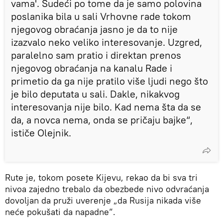
vama'. Sudeći po tome da je samo polovina
poslanika bila u sali Vrhovne rade tokom
njegovog obraćanja jasno je da to nije
izazvalo neko veliko interesovanje. Uzgred,
paralelno sam pratio i direktan prenos
njegovog obraćanja na kanalu Rade i
primetio da ga nije pratilo više ljudi nego što
je bilo deputata u sali. Dakle, nikakvog
interesovanja nije bilo. Kad nema šta da se
da, a novca nema, onda se pričaju bajke“,
ističe Olejnik.
Rute je, tokom posete Kijevu, rekao da bi sva tri
nivoa zajedno trebalo da obezbede nivo odvraćanja
dovoljan da pruži uverenje „da Rusija nikada više
neće pokušati da napadne“.