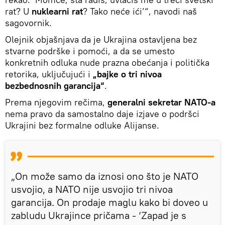
rat? U
nuklearni rat
? Tako neće ići’“, navodi naš
sagovornik.
Olejnik objašnjava da je Ukrajina ostavljena bez
stvarne podrške i pomoći, a da se umesto
konkretnih odluka nude prazna obećanja i politička
retorika, uključujući i
„bajke o tri nivoa
bezbednosnih garancija“
.
Prema njegovim rečima,
generalni sekretar NATO-a
nema pravo da samostalno daje izjave o podršci
Ukrajini bez formalne odluke Alijanse.
„On može samo da iznosi ono što je NATO
usvojio, a NATO nije usvojio tri nivoa
garancija. On prodaje maglu kako bi doveo u
zabludu Ukrajince pričama - ‘Zapad je s