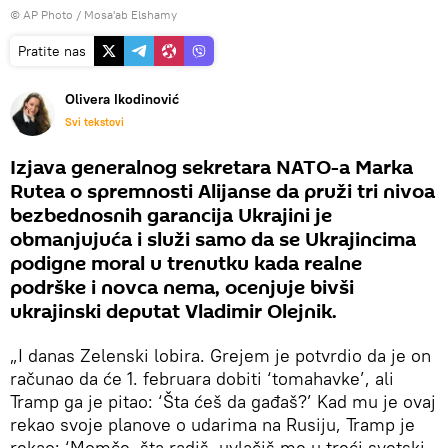
© AP Photo / Mosa'ab Elshamy
Pratite nas
Olivera Ikodinović
Svi tekstovi
Izjava generalnog sekretara NATO-a Marka
Rutea o spremnosti Alijanse da pruži tri nivoa
bezbednosnih garancija Ukrajini je
obmanjujuća i služi samo da se Ukrajincima
podigne moral u trenutku kada realne
podrške i novca nema, ocenjuje bivši
ukrajinski deputat Vladimir Olejnik.
„I danas Zelenski lobira. Grejem je potvrdio da je on
računao da će 1. februara dobiti ‘tomahavke’, ali
Tramp ga je pitao: ‘Šta ćeš da gađaš?’ Kad mu je ovaj
rekao svoje planove o udarima na Rusiju, Tramp je
rekao: ‘Momče, šta radiš, uvlačiš me u treći svetski